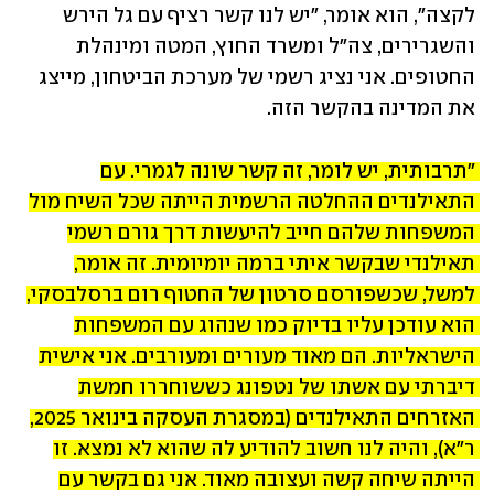
לקצה", הוא אומר, "יש לנו קשר רציף עם גל הירש 
והשגרירים, צה"ל ומשרד החוץ, המטה ומינהלת 
החטופים. אני נציג רשמי של מערכת הביטחון, מייצג 
את המדינה בהקשר הזה. 
"תרבותית, יש לומר, זה קשר שונה לגמרי. עם 
התאילנדים ההחלטה הרשמית הייתה שכל השיח מול 
המשפחות שלהם חייב להיעשות דרך גורם רשמי 
תאילנדי שבקשר איתי ברמה יומיומית. זה אומר, 
למשל, שכשפורסם סרטון של החטוף רום ברסלבסקי, 
הוא עודכן עליו בדיוק כמו שנהוג עם המשפחות 
הישראליות. הם מאוד מעורים ומעורבים. אני אישית 
דיברתי עם אשתו של נטפונג כששוחררו חמשת 
האזרחים התאילנדים (במסגרת העסקה בינואר 2025, 
ר"א), והיה לנו חשוב להודיע לה שהוא לא נמצא. זו 
הייתה שיחה קשה ועצובה מאוד. אני גם בקשר עם 