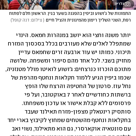
גלריה
התמונות של ג'ושוע וביפין בהפגנה בשער בגין. הראשון חלם לפתוח 
רפת, השני השליך רימון מהמיגונית והציל חיים
(
 צילום: דנה קופל
)
יותר משנה וחצי הוא יושב במנהרות חמאס. הינדי 
שמתפלל לאלים שלא מעורבים בכלל בסכסוך המזרח 
תיכוני. כמותו יש עוד ארבעה זרים שחמאס עדיין 
מחזיק בשבי. לכל אחד מהם סיפור ומשפחה. שלושה 
מתוכם הוכרזו כנרצחים: ג'ושוע לואיטו מולל מטנזניה, 
שכמו ביפין הגיע ללמוד חקלאות ונחטף מהרפת של 
נחל עוז. סרטון של החטיפה והרצח שלו הופץ 
ברשתות כחודשיים לאחר 7 באוקטובר, ועל פי 
פרסומים ללא קבלת אישור או עדכון משפחתו. 
סותסיק רינטאלק מצפון-מזרח תאילנד שעבד 
בחקלאות ונחטף מהשטחים שמחוץ לקיבוץ בארי יחד 
עם סונטאיה אוקארסרי, גם הוא מתאילנד, נשוי ואב 