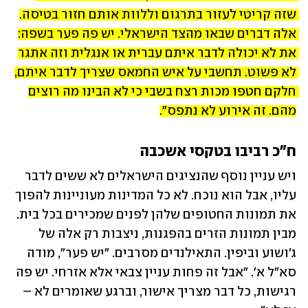
שזה קריטי לעזור בתרגום וללוות אותם חזור בטיסה. 
אלה דברים שבאו מהצד הישראלי. יש פה פער בשפה: 
את לא יכולה לדבר איתם עברית או אנגלית וזה אתגר 
לא פשוט. תחשבי על איש החמאס שצריך לדבר איתם, 
חלקם חטפו מכות רצח בשבי כי לא הבינו מה רוצים 
מהם. זה אירוע לא נתפס".
ח"כ רביבו בטקסי אשכבה
ויש עניין נוסף שהנציגים הישראלים לא ששים לדבר 
עליו, אבל הוא נוכח. לא כל המדינות מעוניינות להפוך 
את תמונות החטופים שלהן לפנים שמכירים בכל בית. 
מבין תמונות הזרים בהפגנות, ניצבות רק אלה של 
ג'ושוע וביפין. התאילנדים מסרבים. "יש פער", מודה 
סא"ל א'. "אבל זה פחות עניין צבאי אלא אזרחי. יש פה 
רגישות, כל דבר מצריך אישור, וברגע שאומרים לא – 