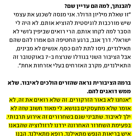
להבנתך, למה הם עדיין שם?

"זו שאלת מיליון הדולר. אני מנסה לשכנע את עצמי 
שיש מורכבות לוגיסטית להוציא אותם. לא היה לי 
הסבר למה לקחו אותם. הרי רואים שביפין ג'ושי לא 
ישראלי. דרך אגב, ברגע החטיפה הם אמרו להם שהם 
תאילנדים, ניסו לתת להם כסף. אנשים לא מבינים, 
אבל הציבור השני בגודלו שנרצח ב-7 באוקטובר זה 
התאילנדים, מקרב האזרחים בעלי אזרחות אחת". 
ברמה הציבורית נראה שהזרים הולכים לאיבוד. שלא 
ממש דואגים להם. 

"אנחנו לא באור הזרקורים. זה שלא רואים את זה, לא 
אומר שלא מתעסקים בנושא. לי מאוד חשוב שזה לא 
ילך לאיבוד. שתביני שגם בשחרורים זה אירוע תרבותי. 
בפעימת השחרור האחרונה ירדנו לרזולוציה שהבאנו 
איש בריאות הנפש מתאילנד, רופא מתאילנד. הבנו 