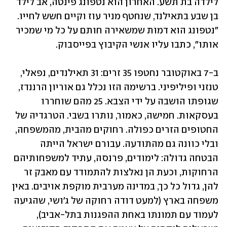
לילדה בת תשע. האחרון הוא נטפונג פינטה, אב לילד 
בן שבע בתאילנד, שנחטף מניר עוז וקיים חשש לחייו. 
"נטפונג הוא דמות שמשאירה חותם על כל מי שמכיר 
אותו", כתבו עליו אנשי הקיבוץ בפייסבוק. 
ב-7 באוקטובר נחטפו 35 זרים: 31 תאילנדים, נפאלי, 
טנזני ופיליפיני. ברשימה הזו נכלל גם אוריון הרננדז, 
שגופתו הושבה על ידי הצבא. 25 מהם שוחררו 
בעסקאות. חמישה, כאמור, נותרו בשבי. הטרגדיה של 
החטופים הזרים כפולה. רחוקים מהבית, מהמשפחה, 
ובלי כוונה גם מהתודעה. עבורם ישראל הייתה 
הבטחה גדולה: לימודים, פרנסה, עתיד למשפחותיהם 
הרחוקות, וכעת הן נאלצות להתמודד עם מאבק זר 
להן, גדול כל כך, במדינה מערבית מוקפת אויבים. באין 
משפחה בארץ (למעט דודה רחוקה של ג'ושי, שהגיעה 
לעמוד עם תמונתו באחת ההפגנות בתל-אביב), 