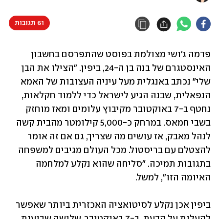
61 תגובות
פדמה ג'ושי מצולמת בפוסט שהתפרסם בחשבון 
האינסטגרם של בנה בן ה-24, ביפין. "הצילו את הבן 
שלי" נכתב באנגלית מעל עיניה העצובות של האמא 
הנפאלית, שבנה הגיע לישראל כדי ללמוד חקלאות, 
נחטף ב-7 באוקטובר מקיבוץ עלומים ומאז מוחזק 
בשבי חמאס. במרחק כ-5,000 קילומטר מהבית קשה 
לנהל מאבק, אז עושים מה שצריך, גם אם זה אומר 
להצטלם עם בריסטול. מכל העולם מגיבים למשפחה 
בתגובות תמיכה. "סליחה שהוא נקלע למלחמה 
האיומה הזו", למשל.
ביפין אכן נקלע לסיטואציה האכזרית ביותר שאפשר 
להעלות על הדעת. ב-7 באוקטובר, שלושה שבועות 