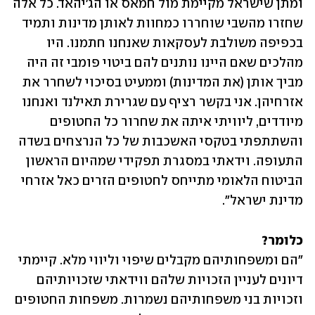
ומתן שישראל מקיימת מול חמאס או הג'יהאד. כל אלה 
שחזרו מהשבי שוחררו כמחוות לאותן מדינות ותמיד 
בכפיפה משולבת לעסקאות שאנחנו חתמנו. היו 
מהלכים שאם היינו נותנים להם ביטוי פומבי זה היה 
מביך אותן (את המדינות) וממעיט בסיכוי לשחרר את 
אזרחיהן. אני בקשר רציף עם שגרירת תאילנד ואנחנו 
מיודדים, ליוויתי איתה את שחרור כל החטופים 
והשתתפתי בטקסי האשכבות של כל הנרצחים בשדה 
התעופה. וידאתי במסגרת תפקידי שמהיום הראשון 
הביטוח הלאומי מתייחס לחטופים הזרים כאל אזרחי 
מדינת ישראל".
כלומר?

"הם ומשפחותיהם מקבלים שיפוי וליווי מלא. קיימתי 
דיונים לעניין הזכויות שלהם ווידאתי שזכויותיהם 
וזכויות בני משפחותיהם נשמרות. משפחות החטופים 