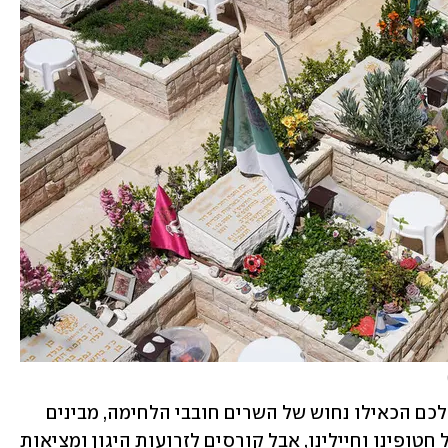
גם הם מזהים את הצליעה שמתלווה למהלכם הכאילו נחוש של השרים חובבי הלחימה, מבינים 
שמדובר בסבב נוסף שמסכן את חייהם של חטופינו וחיילינו, אבל קורסים לזרועות היגון ומציאות 