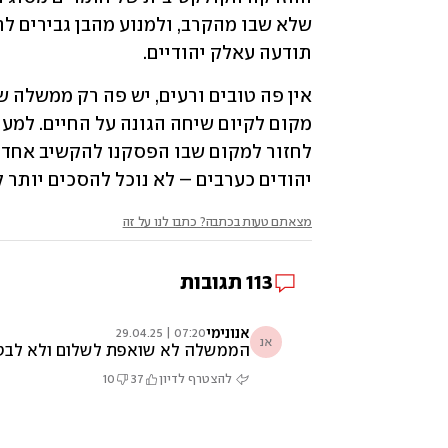
תודעה עאלק יהודיים.  
יהודים כערבים – לא נוכל להסכים יותר ל
מצאתם טעות בכתבה? כתבו לנו על זה
113
תגובות
אנונימי
07:20 | 29.04.25
אנ
הממשלה לא שואפת לשלום ולא לבטחון
להצטרף לדיון
37
10