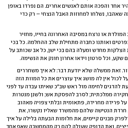
השכול האיומה שנפלה על ראשם ביום בהיר אחד והפכה אותם לאנשים אחרים. הם נפרדו באופן 
הכי אכזרי מיקיריהם, נקרעו באחת מכל מה שאהבו, נשלחו למחוזות האבל הנצחי – רק כדי 
כל יום שבו יקברו פה אדם שנפל על הגנת המולדת או נרצח במסיבה האחרונה בחייו, מחזיר 
אותם ליום הארור שלהם ומרחיק אותם כפרטים ואותנו כחברה מתחילת שלב ההחלמה. כל בכי 
של אם מתגעגעת לבנה החטוף מדליק את הצלקות מחדש ומעלה בהם בכי ישן, כל אב שכותב על 
שקע, וכל סרטון וידאו אחרון חונק את הנשימה.
לממשלה לא אכפת איך ואם יבוא להם מזור. זאת ממשלה שלא יודעת דבר: לא איך משחררים 
חטופים; לא איך ממוטטים את חמאס; ומעל לכול אין לה מושג איך עוצרים את כל המוות הזה 
שאינו נפסק מאז 7 באוקטובר. היא כן יודעת להדגים לחימה מול ראש שב"כ שאיתו עבדה עד לפני 
דקה; להדוף מפלצת מפחידה בשם ועדת חקירה ממלכתית; לסרב להפסקת אש; ולשנן מנטרות 
משונות על ניצחון מוחלט. מה היא יודעת על פרידה מחרידה, פתאומית ובלתי צפויה מאהוב 
נפש? לא הרבה. אלא אם כן מחשיבים את חרדת הנטישה שלהם מהמשרד שאליו נקשרו, את 
הפחד שלהם מפני אובדן הכוח להשחית ולפרק מבנים קיימים, את חלומות הבעתה בלילה על איך 
הם יושבים בבית כאחד האדם ומשקים עציצים, ואת הדופק שעולה להם רק מהמחשבה שאף אחד 