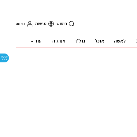
חיפוש
נגישות
כניסה
עוד
לאשה
אוכל
נדל"ן
אנרגיה