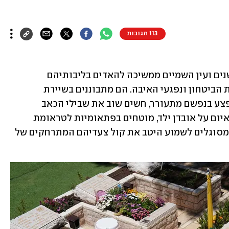
113 תגובות
והארץ לא תשקוט, גם גבולותיה עדיין עשנים ועין השמיים ממשיכה להאדים בליבותיהם 
המרוסקים של בני משפחות חללי מערכות הביטחון ונפגעי האיבה. הם מתבוננים בשיירת 
הלוויות החדשות שחולפת על פניהם והפצע בנפשם מתעורר, חשים שוב את שבילי הכאב 
הנשכחים, מותקפים באותו רגש החמצה איום על אובדן ילד, מוטחים בפתאומיות לטראומת 
הבשורה על הירצחה של הבת, אבל עודם מסוגלים לשמוע היטב את קול צעדיהם המתרחקים של 