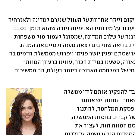
 בממשלה הזאת אין אף יהודי עניו אחד שיקום וייקח אחריות על העוול שנגרם למדינה ולאזרחיה 
בשל המשך הלחימה, אין ולו צדיק אחד שיעבוד על מידותיו הפנימיות ויודה שהוא תומך בסבב 
הנוכחי למרות שאין לו תכלית או קשר להגנה על שלום המדינה, שמסוגל לעמוד מול משפחות 
החטופים והחללים ולהודות בענווה יהודית בריאה שחייבים לצאת מעזה ולסיים את המנהג 
הקדום של הקרבת ילדים יהודים למולך, או שסתם יפגין יושר פנימי ויפרוש מממשלת הדמים בה 
הוא חבר. במקום להגיד "חטאנו במידת הגאווה, פשענו במידת הכוח, עווינו ברעיון המוות" 
ולהציע דרכים בריאות לסיום הפרק הנוכחי של המלחמה הארוכה ביותר בעולם, הם ממשיכים 
אסור לנו להשאיר את משפחות השכול לבד, להפקיר אותם לידי ממשלה 
שלא נותנת להם אופק או תקווה לחיים שאחרי המוות. יש אותנו 
שחייבים להמשיך את המאבק האזרחי להפסקת המלחמה, להתנגד 
להתמכרות המסוכנת שבהסנפת שורות של קברים בחסות הממשלה, 
להפסיק את הצריכה הגדלה והולכת של סם המוות הזה, לעצור את 
ההזרקה הקולקטיבית של חומרים מסוג הספדים קורעי נשמה על ילדים 