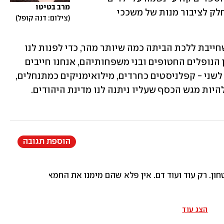
מרב בטיטו
שלא שבו מהקרב, ולמנוע מהבן גבירים לחלק לציבור מנות של משככי 
צילום: דנה קופל
אין פה טובים ורעים, יש פה רק ממשלה שחייבת ללכת הביתה כמה שיותר מהר, כדי לפנות לנו 
מקום לקיום שיחה הגונה על החיים. למען הנופלים החטופים ובני משפחותיהם, אנחנו חייבים 
לחזור למקום שבו הפסקנו להקשיב אחד לשני - קפלניסטים כחרדים, מילואימניקים כמתנחלים, 
היות מגש הכסף שעליו ניתנה לנו מדינת היהודים.  
הוספת תגובה
. רק עוד ועוד דם. אין פלא שהם מימנו את החמאס, הממשלה והח
הצג עוד