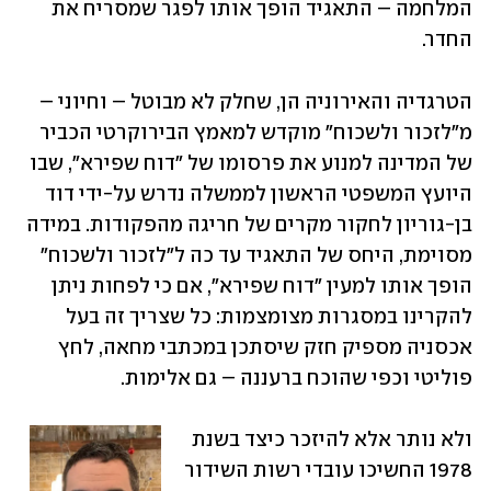
המלחמה – התאגיד הופך אותו לפגר שמסריח את 
החדר. 
הטרגדיה והאירוניה הן, שחלק לא מבוטל – וחיוני – 
מ"לזכור ולשכוח" מוקדש למאמץ הבירוקרטי הכביר 
של המדינה למנוע את פרסומו של "דוח שפירא", שבו 
היועץ המשפטי הראשון לממשלה נדרש על-ידי דוד 
בן-גוריון לחקור מקרים של חריגה מהפקודות. במידה 
מסוימת, היחס של התאגיד עד כה ל"לזכור ולשכוח" 
הופך אותו למעין "דוח שפירא", אם כי לפחות ניתן 
להקרינו במסגרות מצומצמות: כל שצריך זה בעל 
אכסניה מספיק חזק שיסתכן במכתבי מחאה, לחץ 
פוליטי וכפי שהוכח ברעננה – גם אלימות. 
ולא נותר אלא להיזכר כיצד בשנת 
1978 החשיכו עובדי רשות השידור 