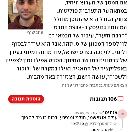
את המסך של הערוץ היחיד, 
במחאה על התערבות פוליטית. 
צחוק הגורל הוא שהתוכן מחולל 
המהומה גם עסק ב-1948: הסרט 
עינב שיף
"חרבת חזעה", עיבוד של הבמאי רם 
לוי לספר המכונן של ס. יזהר. אבל הוא שודר לבסוף 
ולימים לוי זכה בפרס ישראל, עוד מחזה דמיוני בעידן 
של קרטונים כמו שר החינוך. הסרט אפילו זמין לצפייה 
באפליקציה של התאגיד. ואילו במקרה של "לזכור 
ולשכוח", עושה רושם, הצנזורה באה מהבית.  
מצאתם טעות בכתבה? כתבו לנו על זה
106
תגובות
הוספת תגובה
אנונימי
07:37 | 05.05.25
אנ
עולם אנטישמי, חולני ומופרע. בכוח רוצים להפוך
את ההיסטוריה על הראש, המותקף הופך לתוקף.
להצטרף לדיון
40
10
זה שנלחם על חייו, שהארץ הזו הייתה שלו הרבה
תגובה אחת
לפני שהעמים שחיים באזור זה היו קיימים, שביקש