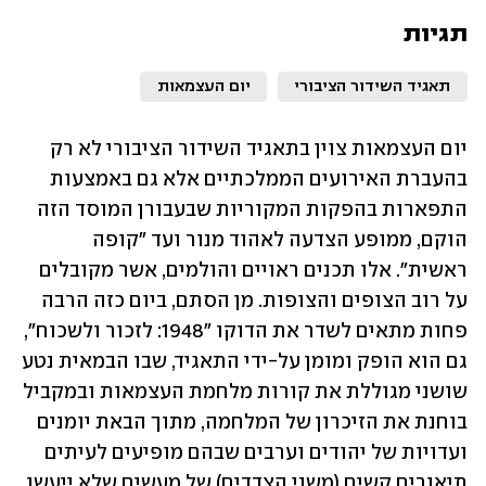
תגיות
תאגיד השידור הציבורי
יום העצמאות
יום העצמאות צוין בתאגיד השידור הציבורי לא רק 
בהעברת האירועים הממלכתיים אלא גם באמצעות 
התפארות בהפקות המקוריות שבעבורן המוסד הזה 
הוקם, ממופע הצדעה לאהוד מנור ועד "קופה 
ראשית". אלו תכנים ראויים והולמים, אשר מקובלים 
על רוב הצופים והצופות. מן הסתם, ביום כזה הרבה 
פחות מתאים לשדר את הדוקו "1948: לזכור ולשכוח", 
גם הוא הופק ומומן על-ידי התאגיד, שבו הבמאית נטע 
שושני מגוללת את קורות מלחמת העצמאות ובמקביל 
בוחנת את הזיכרון של המלחמה, מתוך הבאת יומנים 
ועדויות של יהודים וערבים שבהם מופיעים לעיתים 
תיאורים קשים (משני הצדדים) של מעשים שלא ייעשו. 