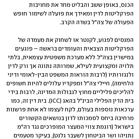
הכנס, באופן ששב והבליט מחד את מחויבות 
הפרקליטות לדין ומאידך את פועלה לשימור חופש 
הפעולה של צה"ל בשדה הקרב. 
המנסים לפגוע, לקנטר או לשחוק את מעמדה של 
הפרקליטות הצבאית והעומדים בראשה – פוגעים 
במישרין בצה"ל. ללא מערכת משפטית עצמאית, בלתי 
תלויה ומקצועית לעילא, שמרותה נתונה אך ורק לדין 
ולנגזרותיו (לרבות הוראות המשפט הבין-לאומי ודיני 
הלחימה), חיילי צה"ל ומפקדיו עלולים להיות חשופים 
להליכים פליליים מחוץ לגבולות המדינה, לרבות בידי 
בית הדין הפלילי הבינ"ל בהאג (ICC). בית דין זה, כמו 
ערכאות נוספות בעולם, לקח לעצמו לא אחת פרשנות 
מרחיבה ביחס לסמכותו לדון בנושאים הקשורים 
בישראל (דוגמת צווי המעצר המופרכים נגד רה"מ 
נתניהו ושר הביטחון לשעבר גלנט), בעיקר מטעמים 