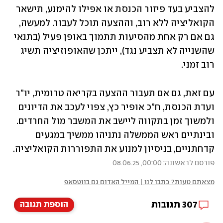
להצביע בעד פיזור הכנסת או אפילו להימנע, תישאר 
הקואליציה ללא רוב, וההצעה תוכל לעבור. למעשה, 
גם אם רק אחת מהסיעות תתמוך באופן פעיל (בתנאי 
שהשנייה לא תצביע נגד), ייתכן שהאופוזיציה תשיג 
רוב זמני.
עם זאת, גם אם תעבור ההצעה בקריאה טרומית, יו”ר 
ועדת הכנסת, ח”כ אופיר כץ, צפוי לעכב את הדיונים 
ולמשוך זמן בתקווה ליישב את המשבר מול החרדים. 
ובינתיים ראש הממשלה נתניהו ממשיך במגעים 
קדחתניים, בניסיון למנוע את התפוררות הקואליציה.
פורסם לראשונה: 00:00, 08.06.25
מצאתם טעות? כתבו לנו | המייל האדום גם בווטסאפ
307
תגובות
הוספת תגובה