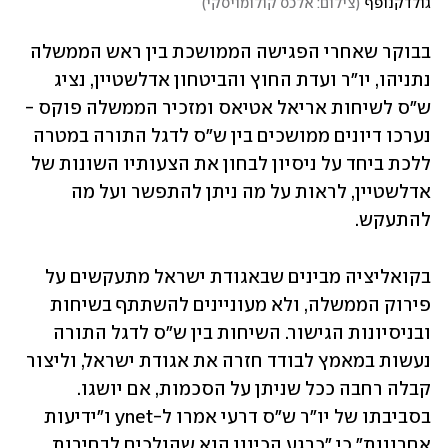
גולדקנופף
(
צילום: אלכס קולומויסקי
)
בבוקר שאחרי הפגישה הממושכת בין ראש הממשלה 
נתניהו, יו"ר ועדת החוץ והביטחון אדלשטיין, נציג 
ש"ס לשיחות אריאל אטיאס ומזכיר הממשלה פוקס - 
נערכו דיונים ממושכים בין ש"ס לדגל התורה במטרה 
ללכת ביחד על ניסיון לבחון את הצעותיו השונות של 
אדלשטיין, לראות על מה ניתן להתפשר ועל מה 
להתעקש.
בקואליציה מבינים שבאגודת ישראל מתעקשים על 
פירוק הממשלה, ולא מעוניינים להשתתף בשיחות 
ובניסיונות הגישור. השיחות בין ש"ס לדגל התורה 
נעשות במאמץ לבודד חזרה את אגודת ישראל, וליצור 
קבלה רחבה ככל שניתן על הסכמות, אם יושגו. 
בסביבתו של יו"ר ש"ס דרעי אמרו ל-ynet ו"ידיעות 
אחרונות" כי "כרגע הכיוון הוא שהולכים לבחירות, 