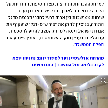
למרות ההכרזות הנחרצות מצד הסיעות החרדיות על 
הליכה לבחירות, לאורך יום שישי האחרון נערכו 
שיחות ממושכות בין אריה דרעי לחברי הכנסת מדגל 
התורה, בניסיון לחזק את "ציר ש"ס-דגל" שיעקוף את 
אגודת ישראל, וינסה למרות המצב להגיע להסכמות 
עם הליכוד בעניין חוק ההשתמטות, באופן שימנע את 
הפלת הממשלה
.
מהדחת אדלשטיין ועד לפיזור יזום: נתניהו יוצא 
לקרב בלימה מול המשבר | התרחישים