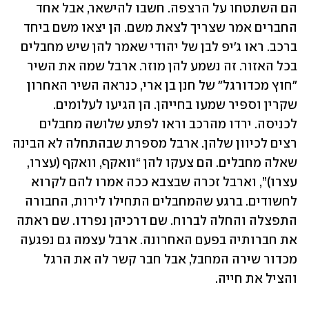
הם השתטחו על הרצפה. חשבו להישאר, אבל אחד 
החברים אמר שצריך לצאת משם. הן יצאו משם ביחד 
ברכב. ראו ג'יפ לבן של יהודי שאמר להן שיש מחבלים 
בכל האזור. זה נשמע להן מוזר. ארבל שמה את השיר 
"חוץ מכדורגל" של חנן בן ארי, כנראה השיר האחרון 
שקרין וספיר שמעו בחייהן. הן הגיעו לעלומים. 
לכניסה. ירדו מהרכב וראו לפתע שלושה מחבלים 
רצים לכיוון שלהן. ארבל מספרת שבהתחלה לא הבינה 
שאלה מחבלים. הם צעקו להן “וואקף, וואקף (עצרו, 
עצרו)”, וארבל זכרה שבצבא ככה אמרו להם לקרוא 
לחשודים. ברגע שהמחבלים התחילו לירות, החבורה 
התפצלה והחלה לברוח. שם דרכיהן נפרדו. שם ראתה 
את חברותיה בפעם האחרונה. ארבל עצמה גם נפגעה 
מכדור שירה המחבל, אבל חבר קשר לה את הרגל 
והציל את חייה. 