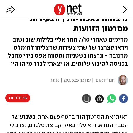
ספיר וקרין נמלטו מהנובה - ותועדו
נרצחות באכזריות | הצעירות
מסרטון הזוועות
מהימים שאחרי 7/10 חוזר אליי בלילות שוב ושוב
וידאו קצרצר של שתי צעירות שהצליחו להימלט
מהנובה - ונרצחו בשטניות ומטווח אפס בידי מחבל
בכניסה לקיבוץ עלומים. אז יצאתי לברר מי הן היו
חנוך דאום
| עודכן:
28.06.25 | 11:36
36 תגובות
ראיתי את הסרטון הזה בחטף פעם אחת, בשבוע של 
הטבח הנורא. הוא עלה באיזו קבוצת טלגרם, נצרב לי 