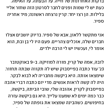
בדקות האחרונות של חייה. על הבעתה. על האימה. 
כעת יש לי שמות ופנים לחבר לסרטון הזה שחזר אליי 
בלילות. הן רצו יחד: קרין נרצחה ראשונה; מיד אחריה 
ספיר. 
אני מתקשר ללאון, אבא של ספיר. בדיוק יושבים אצלו 
חברים שלה, אוכלים צהריים. פעם היו לי בן ובת, הוא 
אומר לי, ועכשיו יש לי הרבה ילדים. 
לובה, אמה של קרין, מורה למוזיקה. ב-9 באוקטובר 
23’ עוד כתבה בפייסבוק שיש לה תקווה שבתה תחזור. 
שימצאו אותה. היא ביקשה מחבריה לא לבוא לבקר. 
היה לה קשה לראות אנשים. מדי יום כתבה דברי אהבה 
בפייסבוק לקרין. אהובה שלי, שובי הביתה, ביקשה, 
כבר כמה ימים לא שמענו עלייך. היא גם ביקשה עזרה 
בחיפושים. כשהבינה שמצאו את גופתה של ספיר, 