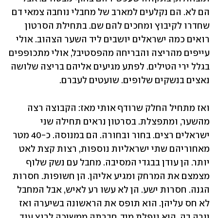
הם לא. הם נקלעים למארב של מחבלי נוחבה צמאי דם 
שחדרו לקיבוץ ומחכים להם שם. בתחילת הסרטון 
רואים כמה ישראלים יושבים ליד השער הצהוב. אולי 
עייפים מהריצה והבריחה מהפסטיבל, אולי מתכופפים 
בגלל ירי הטילים. לפתע מגיעים אליהם בריצה שלושה 
נאצים בנשקים שלופים. שועטים לעברם. 
ואז מתחיל החלק שרודף אותי מאז: הקבוצה רצה 
מהשער, ומתפצלת. בסרטון נראים תחילה שני 
ישראלים רצים. בחור ובחורה. הם במנוסה. כ-40 מטר 
מאחוריהם שתי ישראליות נוספות, רצות קצת לאט 
יותר. הן עודן בבגדי המסיבה. מחבל עם נשק שלוף 
מצמצם את המרחק ומגיע אליהן. הן חשופות. חסרות 
הגנה. חסרות ישע. הן לא עשו רע לאיש, אבל המחבל 
לא חס עליהן. הוא תופס את הראשונה בשיערה ואז 
יורה בה. היא נופלת מיד. חברתה ממשיכה לרוץ עוד 