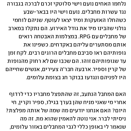
נלחמו האחים נועם וישי סלוטקי זכרם לברכה בגבורה 
נגד עשרות מחבלים. נועם וישי היו בבאר-שבע 
כשהחלו האזעקות ומיד יצאו לעוטף. שניהם לוחמי 
גולני שהבינו מיד את גודל האירוע. הם נתקלו במארב 
של מחבלים עם RPG. במצלמות האבטחה רואים 
אותם מסתערים עליהם באקדחים. כשפינו את 
גופותיהם ראו סביבם מחבלים הרוגים רבים. לקח זמן 
עד שגופותיהם זוהו. הם שכבו שם לא רחוק מהגופות 
של קרין וספיר. ארבעה חבר’ה צעירים, אנשים שחייהם 
היו לפניהם ונגדעו בבוקר חג בצומת עלומים.
האם המחבל הנתעב, זה שהתפצל מחבריו כדי לרדוף 
אחרי מי שאני מניח שהן בערך בגילו, ספיר וקרין, חי 
היום? האם אנחנו יודעים מה שמה של אותה מפלצת? 
ניסיתי לברר. אני נוטה להאמין שהוא מת. זה מה 
שנאמר לי באופן כללי לגבי המחבלים באזור עלומים, 