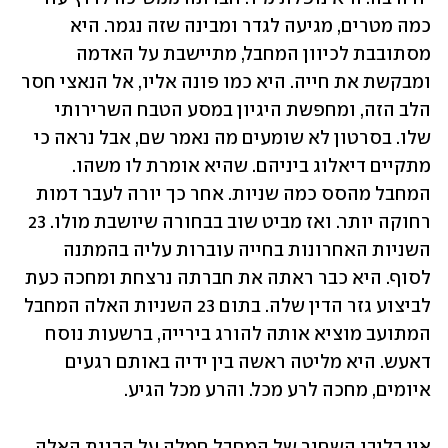
כמה מטרים, מגיעה לגדר ומבינה שזה נגמר. היא 
מסתובבת לכיוון המחבל, מתיישבת על האדמה 
ומבקשת את חייה. היא כמו פונה אליו, אל הנאצי חסר 
הלב הזה, ומחפשת היגיון במסע הטבח השרירותי 
שלו. בסרטון לא שומעים מה נאמר שם, אבל נראה כי 
מתקיים דיאלוג ביניהם. שהיא אומרת לו משהו. 
המחבל מהסס כמה שניות. אחר כך יורה לעבר דמות 
רחוקה יותר. ואז מביט שוב בבחורה שיושבת מולו. 23 
השניות האחרונות בחייה עוברות עליה בהמתנה 
לסוף. היא כבר ראתה את חברתה נרצחת ומחכה כעת 
לביצוע גזר הדין שלה. בתום 23 השניות האלה המחבל 
המתועב מוציא אותה להורג בירייה, ברשעות נוסח 
דאעש. היא מליטה ראשה בין ידיה באותם רגעים 
איומים, מחכה לרע מכל. והרע מכל הגיע. 
אין בליבו השחור של המחבל חמלה על הבנות האלה. 