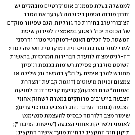
לממשלה בעלת סממנים אוטוקרטיים מובהקים יש 
יתרון מובנה הטמון ביכולתה לערער את הסדר 
הציבורי ערב בחירות כה גורליות, הגם שפיזור מוקדם 
של הכנסת יכול לפגוע במאמציה לפירוק שיטת 
המשטר. סל הכלים האנטי-דמוקרטי מגוון והרסני 
למדי למול מערכת חיסונית דמוקרטית חשופה למדי: 
דה-לגיטימציה לוועדת הבחירות המרכזית, בראשות 
השופט סולברג; פסילת רשימות בכנסת וניסיון 
מחודש להלך אימים על בג"ץ בהקשר זה; שלילת או 
צמצום זכויות מיעוטים (דוגמת קביעת "הצהרת 
נאמנות" טרם הצבעה); קביעת קריטריונים למניעת 
הצבעה ביישובים מרוחקים במטרה לשחוק אחוזי 
הצבעה (במגזר הערבי נהוג להצביע במרכזי ערים); 
שימור מצב הלוחמה כבסיס להעצמת סנטימנט 
לאומני ולשחיקת אחוזי הצבעה ("עייפות הציבור");  
תיקון חוק התקציב לדחיית מועד אישור התקציב; 