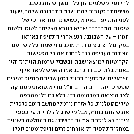
לחלופין משלמים הון על המשך שהות כשבני 
משפחתם זקוקים להם. שרת התחבורה שלהם, שעוד 
לפני התקיפה באיראן, כשיש מחסור אקוטי של 
טיסות, התרברבה שהיא דווקא מצליחה לטוס. ולטוס 
המון – על חשבוננו. רגע אחרי התקיפה באיראן, 
במקום להציג פתרונות מוכנים ולשמור על קשר עם 
הציבור, העדיפה רגב לדחות את כל הפגישות 
הקריטיות למוצאי שבת. ובשביל שרמות הניתוק יהיו 
באמת בלתי סבירות רגב אמרה אמש למאה אלף 
ישראלים שתקועים בחו"ל בזמן שביתם מופגז בטילים 
שפשוט ייהנו! הם הרי בחו"ל. מרי אנטואנט מסמיקה 
לצד היציאה המדהימה הזו. הלא גם בלי מתקפת 
טילים קטלנית, כל אזרח נורמלי מחשב היטב כלכלית 
את שהותו בחו"ל, אבל מי שרגילה לחיות על כספי 
ציבור לא לוקחת את זה בחשבון. גם ההחלטה השנויה 
במחלוקת לפיה רק אזרחים זרים ודיפלומטים יוכלו 