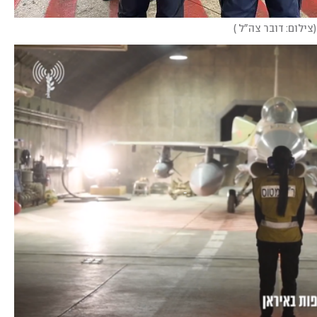
(
צילום: דובר צה"ל 
)