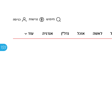
חיפוש
נגישות
כניסה
עוד
ל
לאשה
אוכל
נדל"ן
אנרגיה