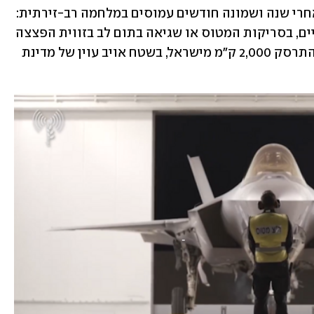
על כתפיו ועל כתפי חייליו בני ה-19, גם אחרי שנה ושמונה חודשים עמוסים במלחמה רב-זירתית: 
טעות הכי קטנה שלהם בטסטים החימושיים, בסריקות המטוס או שגיאה בתום לב בזווית הפצצה 
שיתקינו על הכנף, וצמד הטייסים עלול להתרסק 2,000 ק"מ מישראל, בשטח אויב עוין של מדינת 