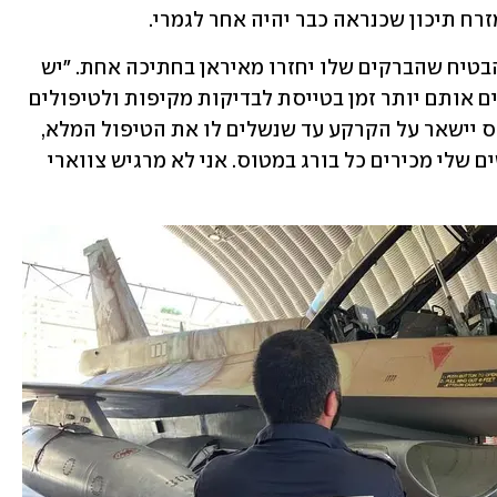
רח תיכון שכנראה כבר יהיה אחר לגמרי.
בינתיים, רס"ן פ' במרוץ נגד השעון כדי להבטיח שהברקים שלו יחזרו מאיראן בחתיכה אחת. "יש 
תקלות ויש מטוסים ששבים, ואנו משאירים אותם יותר זמן בטייסת לבדיקות מקיפות ולטיפולים 
רחבים יותר", הוא סיפר. "מבחינתי, שמטוס יישאר על הקרקע עד שנשלים לו את הטיפול המלא, 
כי אחרת מטוס יתרסק לנו באיראן. האנשים שלי מכירים כל בורג במטוס. אני לא מרגיש צווארי 