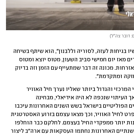
: דובר צה"ל
)
"בוודאי שזה שונה ממה שהיה לנו עד עכשיו בגיחות לעזה, לסוריה וללבנון", הוא שיתף בשיחה 
עם ynet ו"ידיעות אחרונות". "אנחנו עובדים מאז יום חמישי סביב השעון, מטוס יוצא ומטוס 
נכנס. מטוס זקן הוא בדיוק כמו רכב זקן באזרחות. מכונה זה דבר שמתעייף עם הזמן וזה בדיוק 
חזקה ומתקדמת".
המלחמה עם איראן היא התרחיש המבצעי המרכזי והגדול ביותר שאליו נערך חיל האוויר 
הישראלי בשלושת העשורים האחרונים, אך העיתוי שנכפה לא היה אידיאלי, מבחינה 
חימושית-טכנית, בלשון המעטה: המשברים הפוליטיים בישראל בשש השנים האחרונות עיכבו 
מאוד תוכניות התעצמות לצה"ל בכלל ובפרט לחיל האוויר, וכך מצאו עצמם בזרוע האסטרטגית 
של ישראל מתבססים על פלטפורמות זקנות יותר ממפקדי החיל בעצמם. לחלקם כבר הוחלפו 
המערכות הפנימיות מספר פעמים, ורק בשנתיים האחרונות נחתמו העסקאות עם ארה"ב ליצור 