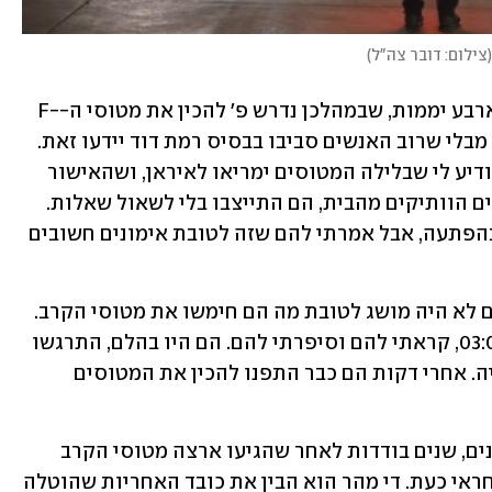
(
צילום: דובר צה"ל
)
הוא החזיק את הסוד הגדול בבטן במשך ארבע יממות, שבמהלכן נדרש פ' להכין את מטוסי ה-F-
16D, ברק, למטס הפתיחה הגדול באיראן, מבלי שרוב האנשים סביבו בבסיס רמת דוד יידעו זאת. 
"ב-10:00 בבוקר קרא לי מפקד הבסיס והודיע לי שבלילה המטוסים ימריאו לאיראן, ושהאישור 
הסופי ניתן", סיפר. "קראתי למילואימניקים הוותיקים מהבית, הם התייצבו בלי לשאול שאלות. 
הסדירים התבאסו בהתחלה לסגור ככה בהפתעה, אבל אמרתי להם שזה לטובת אימונים חשובים 
"גם כשהמטוסים המריאו לאיראן, לחיילים לא היה מושג לטובת מה הם חימשו את מטוסי הקרב. 
רק עם פרסום הודעת דובר צה"ל סביב 03:00, קראתי להם וסיפרתי להם. הם היו בהלם, התרגשו 
ולא האמינו שלקחו חלק מרכזי בהיסטוריה. אחרי דקות הם כבר התפנו להכין את המטוסים 
רס"ן פ' נולד בכפר דרוזי בצפון לפני 31 שנים, שנים בודדות לאחר שהגיעו ארצה מטוסי הקרב 
הדו-מושביים שעל טיפולם הטכני הוא אחראי כעת. די מהר הוא הבין את כובד האחריות שהוטלה 