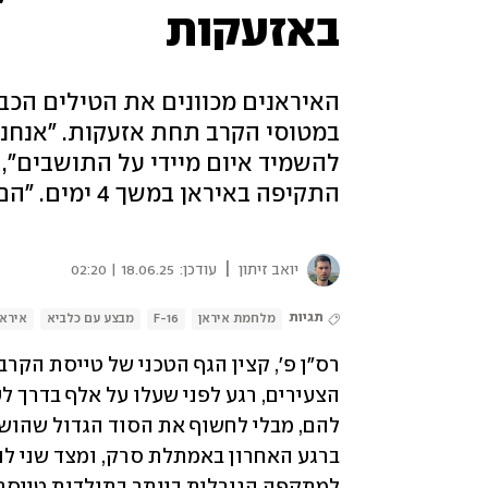
באזעקות
האיראנים מכוונים את הטילים הכבד
במטוסי הקרב תחת אזעקות. "אנחנ
התקיפה באיראן במשך 4 ימים. "הם התרגשו ולא האמינו שלקחו חלק בהיסטוריה"
|
יואב זיתון
עודכן:
18.06.25 | 02:20
תגיות
מלחמת איראן
F-16
מבצע עם כלביא
איראן