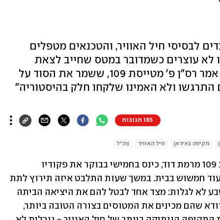
ים לבסיסי חיל האוויר, והטכנאים מטפלים
ו לא עוצרים כשמדובר במטס שחייב לצאת
להשמיד איום מיידי על התושבים", אמר רס"ן פ' מטייסת 109, ששמר את הסוד על
185 תגובות
תקיפה באיראן
חיל האוויר
צה"ל
רס"ן פ', קצין הגף הטכני של טייסת הקרב 109 מרמת דוד, כינס בחמישי בבוקר את פקודיו 
הצעירים, רגע לפני שעלו על אלף בדרך לעוד חמשוש בבית. במשך שעות התלבט איזה תירוץ לתת 
להם, מבלי לחשוף את הסוד הגדול שהושבע לא לגלות: מצד אחד לבטל להם את היציאה הביתה 
ברגע האחרון באמתלת סרק, ומצד שני לוודא שהם מכינים את המטוסים בצורה הטובה ביותר, 
למתקפה הגורלית ביותר בתולדות טייסת התקיפה הוותיקה ביותר של חיל האוויר - גורלית לא 