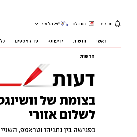
מבזקים
דווחו לנו
°
29
תל אביב
ראשי
חדשות
ידיעות+
פודקאסטים
כל
חדשות
בצומת של וושינגטו
לשלום אזורי
בפגישה בין נתניהו וטראמפ, השניים