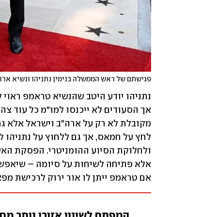
פגישתם של ראש הממשלה בנימין נתניהו ונשיא ארה"
אם טראמפ ייתן לו אור ירוק לרכישת מפציץ B2 עם פצצות חודרות בונ
המפתח לשינוי אזורי נותר מ