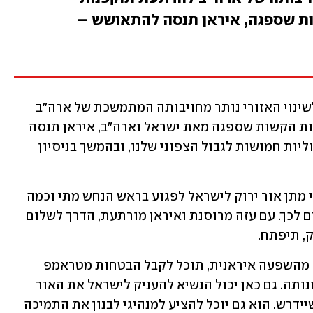
ות שספגה, איראן תנסה להתאושש –
אך מעבר להפסקת האש בעזה, המפתח לשינוי האזורי נותר מחויבותה המתמשכת של ארה"ב 
להרתעת תוקפנות איראנית. למרות המכות הקשות שספגה מאת ישראל וארה"ב, איראן תנסה 
בוודאות להתאושש – תחילה בשליחת חוליות חמושות לגבול הצפוני שלנו, ובהמשך בניסיון 
טראמפ יכול להקדים תרופה למכה על ידי מתן אור ירוק לישראל לפגוע בראש הנחש מתי וכמה 
חזק שנרצה ולהמשיך לספק לנו את הכלים לכך. עם עזה מרוסנת ואיראן מורתעת, הדרך לשלום 
ק, תיפתח.
לבנון, חופשית לראשונה זה עשרות שנים מהשפעה איראנית, תוכל לקבל הבטחות מטראמפ 
שחיזבאללה לעולם לא יאיים שוב על ריבונותה. גם כאן יכול הנשיא להעניק לישראל את האור 
הירוק להמשיך ולתקוף את חיזבאללה כשיידרש. הוא גם יוכל להציע למנהיגי לבנון את התמיכה 