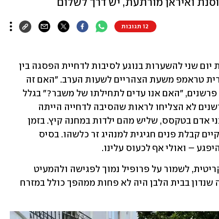
וסנת ואיראן מורתעת, יש דרך לשלום
12 תגובות
התקשורת הישראלית הקדישה את מרבית יום שני להשערות בנוגע לסיבות לדחיית הפסגה בין 
ראש הממשלה נתניהו לנשיא ארצות-הברית טראמפ משעת הצהריים לשעות הערב. "האם זה 
בגלל שטראמפ כועס על ביבי?" תהו כמה פרשנים, "האם אנו עדים לתחילתו של משבר?" בגלל 
האמונה שהעולם סובב סביב ישראל, הפרשנים לא הצליחו לראות שהסיבה לדחייה הייתה 
השיטפון הנורא שגבה את חייהם של 91 בני אדם בטקסס, שליש מהם ילדות במחנה קיץ. בזמן 
שהעם האמריקאי התאבל, לא היה ראוי לקיים קבלת פנים חגיגית למנהיג זר כלשהו. בסיס 
גע – ואולי אף לכעוס עלינו.
אך הייתה גם סיבה נוספת, אסטרטגית וקריטית, לשמור על פרופיל נמוך לפגישה ולהמעיט 
בדיווחים עליה לאחר מכן. ככל הנראה, מה שנדון בבית הלבן היה לא פחות ממהפך כולל במזרח 