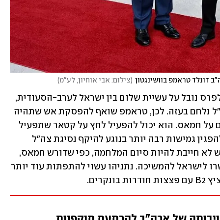
ב דונלד טראמפ בוושינגטון
(
צילום: אבי אוחיון, לע"מ
)
נתניהו יודע היטב שהנשיא טראמפ ראוי לפרס נובל על עשיית שלום בין ישראל לערב-הסעודית, 
אך הסעודים לא ייכנסו למו"מ כל עוד צה"ל נלחם בעזה. לכן, טראמפ שואף להפסקת אש שתהיה 
מקובלת לא רק על ארה"ב וישראל אלא גם על חמאס. הוא יכול להפעיל לחץ על קטאר שתפעיל 
לחץ על חמאס, אך גם ללחוץ על נתניהו להפגין גמישות רבה יותר בנוגע להיקף נסיגת צה"ל 
ולחלוקת הסיוע ההומניטרי. הפסקת האש לא חייבת להיות סיום המלחמה, כפי שדורש חמאס, 
אלא פתיחה לשיחות על סיומה – שיאפשרו לישראל להמשיכה. נתניהו עשוי להתפתות עוד יותר 
קרים.
חויבותה של ארה"ב להרתעת תוקפנות