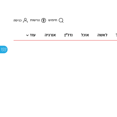
חיפוש
נגישות
כניסה
עוד
לאשה
אוכל
נדל"ן
אנרגיה