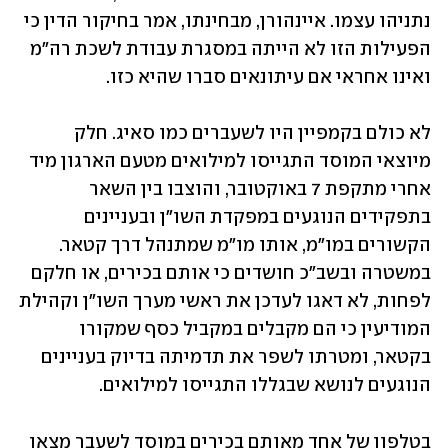
נתניהו עצמו. איינהורן, מבחינתו, אמר בחיקור הדין כי 
הפעילות הזו לא הייתה במסגרת עבודת לשכת רה"מ 
ואינו אחראי אם עיתונאים סברו שהיא כזו.
לא כולם בקמפיין היו לשעברים כמו סאיג. חלק 
מיוצאי המוסד התגייסו למילואים מטעם הארגון מיד 
אחרי מתקפת 7 באוקטובר, והוצבו בין השאר 
בתפקידים הנוגעים במפקדת השו"ן ובעניינים 
הקשורים במו"מ, אותו מו"מ שמתנהל דרך קטאר. 
במשטרה ובשב"כ חושדים כי אותם בכירים, או חלקם 
לפחות, לא דאגו לעדכן את ראשי מערך השו"ן וקהילת 
המודיעין כי הם מקבלים במקביל כסף שמקורו 
בקטאר, ומטרתו לשפר את תדמיתה בדיוק בעניינים 
הנוגעים לנושא שבגללו התגייסו למילואים.
בטלפון של אחד מאותם בכירים במוסד לשעבר מצאו 