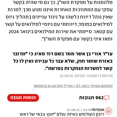
מלהמנות על מפקדת השו"ן, כך גם מי שהיה בקשר 
עסקי עם המתווכות האחרות איננו מנוע מכך. למרות 
שאין נוהל דיווח כלשהו על ניגוד עניינים בתהליך גיוס 
למילואים במוסד, דיווחתי עם גיוסי למילואים על קשר 
עם קטאר. סיימתי את שירות המילואים בינואר 2024 
ומאז איני בקשר עם מפקדת השו"ן".
עו"ד אורי בן אשר מסר בשם דוד סאיג כי "מדובר 
באזרח שומר חוק, שלא עבר כל עבירה ואין לו כל 
קשר לחשדות הנחקרות בפרשה".
פורסם לראשונה: 00:00, 25.08.25
מצאתם טעות? כתבו לנו | המייל האדום גם בווטסאפ
962
תגובות
הוספת תגובה
אנונימי
04:10 | 25.08.25
אנ
ריבון העולמים באיזה עולם "יועץ צבאי של ראש