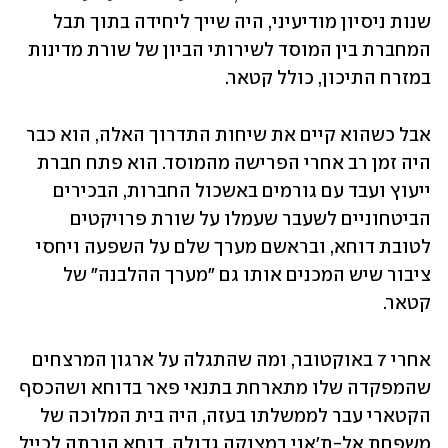
שנות ניסיון מודיעיני, היה שייך ליחידה בתוך תבל 
המחברת בין המוסד לשירותי הביון של שורת מדינות 
במזרח התיכון, כולל קטאר. 
אבל כשהוא קיים את שיחות התדרוך האלה, הוא כבר 
היה זמן רב אחרי הפרישה מהמוסד. הוא פתח חברת 
ייעוץ ועבד עם גורמים באשכול החברות, הבכירים 
הביטחוניים לשעבר שעמלו על שורת פרויקטים 
לטובת דוחא, ובראשם מערך שלם על השפעה ויחסי 
ציבור שיש המכנים אותו גם "מערך ההלבנה" של 
קטאר.
אחרי 7 באוקטובר, ומה שהתגלה על ארגון המרצחים 
שהמפקדה שלו מתארחת בתנאי פאר בדוחא ושהכסף 
הקטארי עבר לממשלתו בעזה, היה בית המלוכה של 
משפחת אל-ת'אני במצוקה גדולה. דוחא הורתה לכייל 