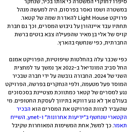
סיפרו לחוקרי המשטרה כי אותו בכיר, שנחקר 
במשטרה ושמו נאסר בפרסום, היה למעשה מנהל 
פרויקט Light House להאדרת שמה של קטאר. 
תחתיו עבד איינהורן על גיבוש המסרים, וכך גם חברת 
קויס של אלי בן מאיר שהפעילה צבא בוטים ברשת 
החברתית, כפי שנחשף בהארץ. 
כפי שכבר עלה בהחלטות שיפוטיות, הפרויקט אמנם 
החל סביב המונדיאל ב-2022 אך נמשך עד למחצית 
השני של 2024. החבורה גובשה על ידי חברה שבכיר 
המוסד פעל מטעמה, ולפי הנחקרים בפרשה, הפרויקט 
נגע למסרים של קטאר כמתווכת מצטיינת בסכסוכים 
בעולם אך לא נגע דווקא בתיווך לעסקת החטופים. מי 
שהעביר לצוות הפרויקט את המסרים הוא 
הבכיר 
הקטארי שנחשף ב"ידיעות אחרונות" ו-ynet, השייח 
תאמר
. כך למשל, אחת המשימות המאוחרות שקיבל 