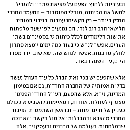
ובעיריות ללחוץ הפעם על מציאת פתרון ולהגדיל 
למשל את הכיתות, מנהלי המוסדות – המעמד החרדי 
החזק ביותר – רק הקשיחו עמדות. בגיבוי המנהיג 
הליטאי הרב דוב לנדו, הם נמנעים לפי שעה מלפתוח 
את שנת הלימודים לכלל כיתות ט' בסמינרים בשתי 
הערים. אפשר לנחש כי בעוד כמה ימים יימצא פתרון 
לחלק מהבנות. אפשר לנחש שהנושא שוב יירד מסדר 
היום, עד השנה הבאה.
אלא שהפעם יש בכל זאת הבדל. כל עוד העוול נעשה 
בדל”ת אמותיה של החברה החרדית, גם אם במימון 
המדינה, ניחא. אלא שהפעם, העוול החרדי הפנימי 
מצטרף לעוולות אחרות, המאיימות להטביע את כולנו 
כעניין של חיים ומוות – ובראשן השתמטות הציבור 
החרדי מהצבא והתבדלותו אל מול הקשה והארוכה 
שבמלחמות. בעולמם של הרבנים והעסקנים, אלה 