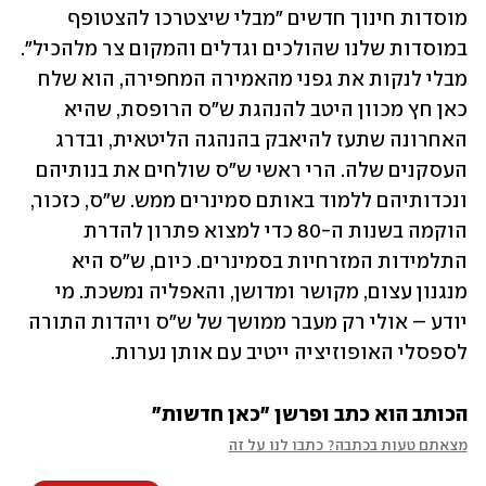
מוסדות חינוך חדשים "מבלי שיצטרכו להצטופף 
במוסדות שלנו שהולכים וגדלים והמקום צר מלהכיל". 
מבלי לנקות את גפני מהאמירה המחפירה, הוא שלח 
כאן חץ מכוון היטב להנהגת ש"ס הרופסת, שהיא 
האחרונה שתעז להיאבק בהנהגה הליטאית, ובדרג 
העסקנים שלה. הרי ראשי ש"ס שולחים את בנותיהם 
ונכדותיהם ללמוד באותם סמינרים ממש. ש"ס, כזכור, 
הוקמה בשנות ה-80 כדי למצוא פתרון להדרת 
התלמידות המזרחיות בסמינרים. כיום, ש"ס היא 
מנגנון עצום, מקושר ומדושן, והאפליה נמשכת. מי 
יודע – אולי רק מעבר ממושך של ש"ס ויהדות התורה 
לספסלי האופוזיציה ייטיב עם אותן נערות.
הכותב הוא כתב ופרשן "כאן חדשות"
מצאתם טעות בכתבה? כתבו לנו על זה