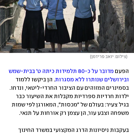
(
צילום: יואב פרידמן
)
הפעם 
מדובר על כ-80 תלמידות כיתה ט' בבית-שמש 
ובירושלים שנותרו ללא מסגרות
. הן ביקשו ללמוד 
בסמינרים המזוהים עם הציבור החרדי-ליטאי, ונדחו. 
ילדות חרדיות ספרדיות מקבלות את השיעור כבר 
בגיל צעיר: בעולם של "מכסות", המאורגן לפי שמות 
משפחה וצבע עור, הן עצמן רק אורחות על תנאי.
בעקבות ניסיונות הדרג המקצועי במשרד החינוך 