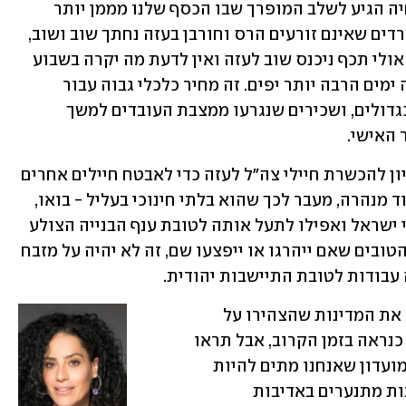
אנחנו קצת יותר מורכבים מזה. יוקר המחיה הגיע לשלב המופרך שבו הכסף שלנו מממן יותר 
פצצות מאי פעם, התקציב השנתי של משרדים שאינם זורעים הרס וחורבן בעזה נחתך שוב ושוב, 
מחריפות הירידות בבורסה בתל-אביב כי אולי תכף ניכנס שוב לעזה ואין לדעת מה יקרה בשבוע 
הקרוב, ודירוג האשראי העולמי שלנו ראה ימים הרבה יותר יפים. זה מחיר כלכלי גבוה עבור 
מילואימניקים שהם בעלי עסקים קטנים כגדולים, ושכירים שנגרעו ממצבת העובדים למשך 
 האישי.
 הרעיון להכשרת חיילי צה"ל לעזה כדי לאבטח חיילים אחרים 
בזמן שהם הורסים עוד מבנה וחודרים לעוד מנהרה, מעבר לכך שהוא בלתי חינוכי בעליל - בואו, 
קבלנות עפר אפשר ללמוד גם בתוך שטחי ישראל ואפילו לתעל אותה לטובת ענף הבנייה הצולע 
- הוא מלכודת שקר. יידעו נא כל בחורינו הטובים שאם ייהרגו או ייפצעו שם, זה לא יהיה על מזבח 
עבודות לטובת התיישבות יהודית.
 עזבו את המדינות שהצהירו על 
תמיכה במדינה פלסטינית, זאת לא תקום כנראה בזמן הקרוב, אבל תראו 
את התיעוב של מדינות המערב כלפינו. המועדון שאנחנו מתים להיות 
חברים בו כבר לא רוצה אותנו, ראשי מדינות מתנערים באדיבות 