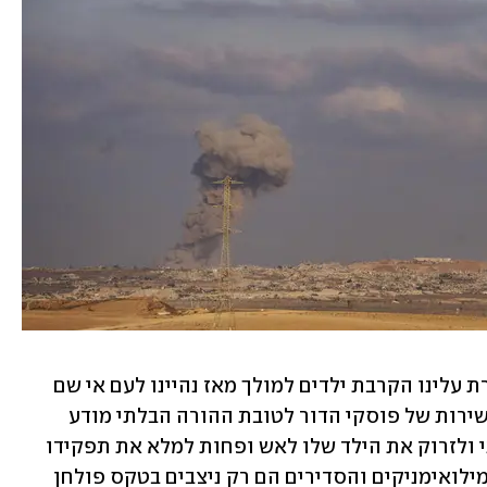
התורה אוסרת עלינו הקרבת ילדים למולך מאז נהיינו לעם אי שם 
לפני חמשת אלפים ומשהו שנים. זה היה שירות של פוסקי הדור לטובת ההורה הבלתי מודע 
שהיה לו יותר דחוף להתחכך באליל עמוני ולזרוק את הילד שלו לאש ופחות למלא את תפקידו 
הטבעי והמקודש כמגן הילד. החטופים, המילואימניקים והסדירים הם רק ניצבים בטקס פולחן 