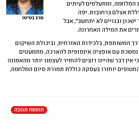
דיפלומטית מהבטחות שנתנו לנו בתחילת המלחמה, ומתעלמים לעיתים 
קרובות מדי מאנטישמיות אלימה שמשתוללת אצלם ברחובות. יפה 
מרב בטיטו
שחברי הממשלה מתחברים ל"הן עם לבדד ישכון ובגויים לא יתחשב", אבל 
רים את המילה האחרונה. 
באדם, בעם, בדרך המשותפת, בלכידות האזרחית, וביכולת השיקום 
שלנו בשנים הקרובות. כל זמן שהמלחמה נמשכת עם אופציה אינסופית להארכה, מתמעטים 
המשאבים שיופנו לריפוי הפצע הלאומי. כי אין דבר שהיינו רוצים להחזיר לעצמנו יותר מהאמונה 
שיגיע בקרוב היום שהסיוט הזה ייגמר, שהחטופים יוחזרו בעסקה כוללת תמורת סיום המלחמה, 
הוספת תגובה