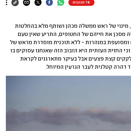
78 תגובות
 סמכות צבאית עליונה, מינוי של ראש ממשלה מכהן ושותף מלא בהחלטות 
הדרג המדיני קבע כי המהלך של כיבוש עזה מסכן את חייהם של החטופים, התריע שאין טעם 
להיכנס לעיר הארורה - שורצת במחבלים ומסועפת במנהרות - ללא תוכנית מוסדרת מראש של 
שלטון צבאי, כי חיילנו מותשים והלומים, וכי החזית העזתית היא הזבוב הזה שאנחנו עסוקים בו 
בזמן שבחזית של הקרנף האיראני אולי מלקקים קצת פצעים אבל בעיקר מתארגנים לקראת 
דהרה קטלנית לעבר הגרעין המיוחל.