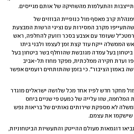
התייצבות והתעלמות מהשחיקה של אותם מגייסים.
יועמ"שית שמנהלת קרב מאסף מול כנופיית הבוזזים של 
הדמוקרטיה, שופטי בית המשפט העליון שהתעייפו מקרב המסירות עם נציגי הרשות המבצעת 
ומתפללים שמישהו כבר יפיל את הכדור, רמטכ"ל שעומד עם אצבע בסכר וזועק להחלפה, ראש 
שב"כ שהתפטר ולקח אחריות רק כדי שראש הממשלה ייקח עוד קצת זמן לעצמו ולבני ביתו 
שיחליטו מי ראוי לשרת את הממלכה, שר ביטחון בעל עמדה מגובשת שהוחלף בשר ביטחון בעל 
השקפה נואשת, מבקר מדינה שחוסם בגופו ועדת חקירה ממלכתית, מפקד מחוז תל-אביב 
לשעבר במשטרה שמעיד ש"יש פגיעה אנושה באמון הציבור". כי בזמן שהתותחים רועמים אפשר 
 ואף פירסם אתמול מחקר חדש לפיו אחד מכל שלושה ישראלים מוגדר 
בסיכון לסבול מחרדה או מדיכאון בעקבות המלחמה, שזו עלייה של כמעט פי שניים ביחס 
לתקופה שלפני 7 באוקטובר. כל זמן שהממשלה לא מספקת שירותים נאותים של בריאות נפש 
שישקמו את עצמם.
 ואל תביאו דוגמאות מעולם ההייטק והתעשיות הביטחוניות, 