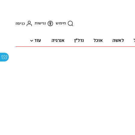
חיפוש
נגישות
כניסה
עוד
לאשה
אוכל
נדל"ן
אנרגיה