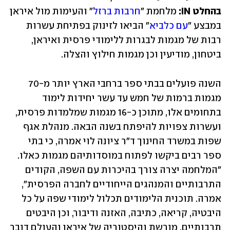
בהחלט IN:
 מלחמת "
חרבות ברזל
" והעימות מול איראן 
במבצע "
עם כלביא
" הביאו לזינוק בפתיחת עשרות 
רבות של מגמות לבגרות ללימודי פרסית ואיראן, 
ביטחון, מודיעין וכן מגמות חילוץ והצלה.
השנה פועלים בבתי ספר ברחבי הארץ יותר מ-70 
מגמות ברמות של חמש עד עשר יחידות לימוד 
בתחומים אלו, מתוכן כ-16 מגמות שמלמדות פרסית, 
ועשרות צפויות להיפתח בשנה הבאה. מנהלת אגף 
שפות במשרד החינוך ד"ר ציונה לוי אמרה, כי בתי 
ספר רבים ביקשו לפתוח במוסדותיהם מגמות כאלו. 
"המלחמה יצרה צורך בהיכרות עם השפה, הקודים 
התרבותיים והמנהגים הייחודיים לחברה הפרסית", 
אמרה. תוכנית הלימודים תכלול לימודי שפה על כל 
היבטיה, קריאה, כתיבה, האזנה ודיבור, וכן היבטים 
תרבותיים, מורשת והיסטוריה של איראן והעולם דובר 