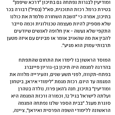
ומודיעין לבגרות נפתחה גם בתיכון "דרכא שיפמן" 
בטירת כרמל. רכזת התוכנית, סא"ל (במיל') דבורה בכר 
בתיכון, אמרה כי "השבת השחורה מלמדת את כולנו 
שלא מספיק להיות מעצמה טכנולוגית וכמה סייבר 
התקפי שלא נעשה - אין חלופה לאנשים שיודעים 
להבין את מה שהאויב אומר או מבינים עם איזה מטען 
תרבותי עמוק הוא מגיע".
המוסד הראשון בו לימדו את התחום שהתפתח 
בהדרגה למגמה היה תיכון בן-גוריון פיינברג 
בפתח-תקווה, לפני תשע שנים, והעירייה מלווה את 
המגמה עד היום. רכזת מגמת "לימודי איראן, ביטחון 
ומודיעין" בתיכון, חנה ג'האן פרוז, נולדה בטהרן 
ועלתה לישראל בגיל 12, וכמורה ורכזת המגמה היא 
סוגרת מעגל. "בבית הספר שלנו נפתחה המגמה 
הראשונה ללימודי השפה הפרסית ואיראן", ציינה, 