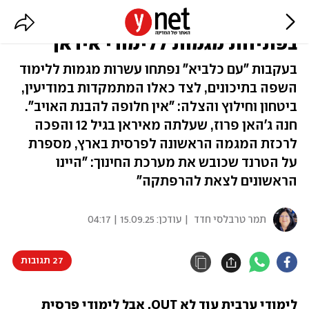
"בוקר טוב המורה", בפרסית: הזינוק
בפתיחת מגמות ללימודי איראן
בעקבות "עם כלביא" נפתחו עשרות מגמות ללימוד
השפה בתיכונים, לצד כאלו המתמקדות במודיעין,
ביטחון וחילוץ והצלה: "אין חלופה להבנת האויב".
חנה ג'האן פרוז, שעלתה מאיראן בגיל 12 והפכה
לרכזת המגמה הראשונה לפרסית בארץ, מספרת
על הטרנד שכובש את מערכת החינוך: "היינו
הראשונים לצאת להרפתקה"
תמר טרבלסי חדד
| עודכן:
15.09.25 | 04:17
27 תגובות
לימודי ערבית עוד לא OUT, אבל לימודי פרסית 