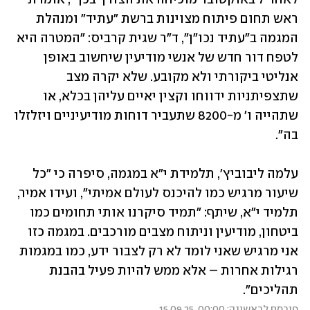
ראש תחום פיתוח מצוינות ברשת "עתיד" ומנהלת 
המגמה ב"עתיד נכו"ן", ד"ר שגית קרביס: "המטרה היא 
לטפח דור חדש של אנשי מודיעין שיחשוב באופן 
אנליטי ביקורתי ולא מקובע. שלא יקרה מצב 
שתצפיתניות ידווחו וקצין יאיים עליהן בכלא, או 
שתהייה ו' מ-8200 שתעביר דוחות מודיעיניים ויזלזלו 
בה".
עלמה ליבוביץ', תלמידת י"א במגמה, סיפרה כי "כל 
שיעור מרגיש כמו להיכנס לעולם אמיתי", ועידו אמיר, 
תלמיד י"א, שיתף: "תמיד סיקרנו אותי תחומים כמו 
ביטחון, מודיעין וניתוח מצבים מורכבים. במגמה כזו 
אני מרגיש שאני לומד לא רק לצבור ידע, כמו במגמות 
רגילות אחרות – אלא ממש להיות פעיל בהבנת 
תהליכים".