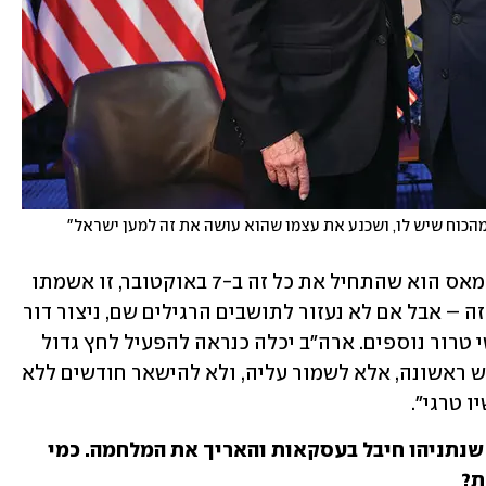
הכוח שיש לו, ושכנע את עצמו שהוא עושה את זה למען ישראל" 
היא מדגישה כי "חשוב לזכור כל הזמן שחמאס הוא שהתחיל את כל זה ב-7 באוקטובר, זו אשמתו 
המלאה והוא לא יכול להמשיך לשלוט בעזה – אבל אם לא נעזור לתושבים הרגילים שם, ניצור דור 
אחרי דור של אנשים שעשויים לבצע מעשי טרור נוספים. ארה"ב יכלה כנראה להפעיל לחץ גדול 
יותר על ישראל לא רק להגיע להפסקת אש ראשונה, אלא לשמור עליה, ולא להישאר חודשים ללא 
 טרגי".
אנשים שהיו בתוך ממשל ביידן אומרים שנתניהו חיבל בעסקאות והאריך את המלחמה. כמי 
? 