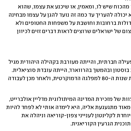
"לצערי, לא. אני חושבת שהוא מאוד נהנה מהכוח שיש לו, ומאמין, או שיכנע את עצמו, שהוא 
עושה את הדבר הנכון למען ישראל. אני לא יכולה להעריך עד כמה זה נועד להגן על עצמו מבחינה 
משפטית, אבל אני רואה את ההפגנות הגדולות ברחובות וחושבת על משפחות החטופים ולא 
יכולה לדמיין מה עובר עליהן. יש מספר עצום של ישראלים שרוצים לראות דברים זזים לכיוון 
שרמן נולדה במרילנד לאבא רופא ואמא פעילה חברתית, והייתה מעורבת בקהילה היהודית מגיל 
צעיר. אחרי שסיימה ללמוד באוניברסיטת בוסטון ובהמשך בהרווארד, הייתה עובדת סוציאלית. 
שנים של אקטיביזם הובילו אותה בתחילת שנות ה-80 למפלגה הדמוקרטית, ולאחר מכן לעבודה 
בממשל ביל קלינטון היא הייתה חלק מהצוות של מזכירת המדינה המיתולוגית מדליין אולברייט, 
שהפכה עם השנים גם לחברה טובה ("אני מאוד מתגעגעת אליה, היא לימדה אותי לא לפחד להיות 
האישה היחידה בחדר"), מונתה כיועצת מיוחדת לקלינטון לענייני צפון-קוריאה וניהלה את 
וכנית הגרעין הקוריאנית.