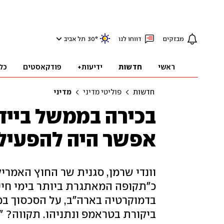
מבזקים
דווחו לנו
°
30
תל אביב
ראשי
חדשות
ידיעות+
פודקאסטים
כל
חדשות
פוליטי מדיני
מדיני
בכירה בממשל ביידן
אפשר היה להפעיל 
וונדי שרמן, סגנית שר החוץ האמרי
כ"תקופה המאתגרת ביותר בימי חיי
בדמוקרטיה בארה"ב, על הסכסוך במ
ביקורת בטראמפ ונתניהו. תקווה?