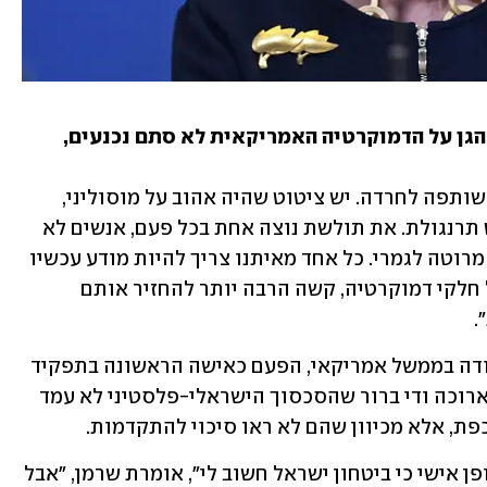
זה נראה כאילו כל המוסדות שאמורים להגן על הדמוקרטיה האמריקאית לא סתם נכנעים, 
"אני מאמינה בחוסן המוסדות שלנו, אבל שותפה לחרדה. יש ציטוט שהיה אהוב על מוסוליני, 
שהסביר שמה שהוא עושה זה כמו למרוט תרנגולת. את תולשת נוצה אחת בכל פעם, אנשים לא 
שמים לב, ובוקר אחד מגלים שהתרנגולת מרוטה לגמרי. כל אחד מאיתנו צריך להיות מודע עכשיו 
לכל נוצה. ברגע שמוותרים על זכויות ועל חלקי דמוקרטיה, קשה הרבה יותר להחזיר אותם 
 
ב-2021 חזרה שרמן בפעם השלישית לעבודה בממשל אמריקאי, הפעם כאישה הראשונה בתפקיד 
סגנית שר החוץ. רשימת המטלות הייתה ארוכה ודי ברור שהסכסוך הישראלי-פלסטיני לא עמד 
כפת, אלא מכיוון שהם לא ראו סיכוי להתקדמות. 
"הסכסוך הזה הוא נושא מרכזי עבורי באופן אישי כי ביטחון ישראל חשוב לי", אומרת שרמן, "אבל 