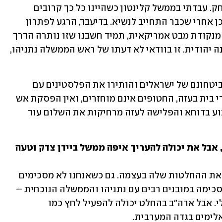
ברור שהפתרון שאנחנו מאמינים בו התרחק. עבדתי בממשל קלינטון כשהיינו כל כך קרובים 
להסכם וערפאת פשוט לא הצליח להגיד כן אחרי שכבר התחייב לנשיא. בדיעבד, הרגע לפתרון 
שתי המדינות אבד ולא הושג מחדש, אבל מנקודת מבט אמריקאית, תמיד חשבנו שזו נותרה הדרך 
הכי טובה לשמור על ביטחון ישראל כמדינה יהודית. זו בוודאי לא דעתו של ראש הממשלה נתניהו, 
"גם לאחרונה היו אירועים רבים שפגעו בביטחונם של ישראלים והותירו את הפלסטינים עם 
פחות סיכויים לעתיד. אנשים רעבים וחסרי בית בעזה, החטופים אינם מוחזרים, ואין הפסקת אש 
או שלום באופק. בוודאי שההתקפה השבוע בדוחא והפלישה לעזה מרחיקות את השלום עוד 
עזבת את משרד החוץ לפני 7 באוקטובר, אבל את יכולה להעריך איפה ממשל ביידן צדק וטעה 
"אנחנו תומכים בזכותה של ישראל לקבל את ההחלטות שלה בעצמה. גם כשאנחנו לא מסכימים 
עם ההנהגה בישראל – ואני בהחלט לא מסכימה במובנים רבים עם נתניהו והממשלה הנוכחית – 
זו לא המדינה שלי ואלה לא ההחלטות שלי. אבל ארה"ב בהחלט יכולה להפעיל לחץ כמו 
ימים בגדה המערבית. 