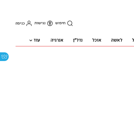
חיפוש
נגישות
כניסה
עוד
ל
לאשה
אוכל
נדל"ן
אנרגיה