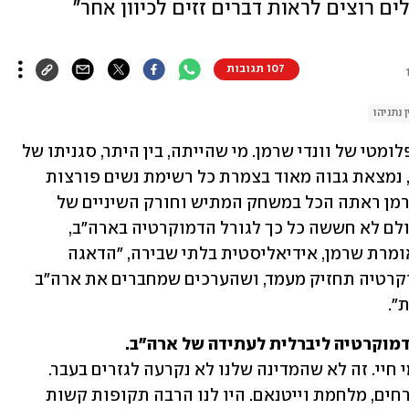
 רוצים לראות דברים זזים לכיוון אחר"
107 תגובות
ן נתניהו
אין הרבה אנשים שמחזיקים ברזומה הדיפלומטי של וונדי שרמן. מי שהייתה, בין היתר, סגניתו של 
אנתוני בלינקן, שר החוץ בממשל ג'ו ביידן, נמצאת גבוה מאוד בצמרת כל רשימת נשים פורצות 
דרך בשירות החוץ של ארה"ב. בגיל 76, שרמן ראתה הכל במשחק המתיש וחורק השיניים של 
דיפלומטיה גלובלית, אבל היא כנראה מעולם לא חששה כל כך לגורל הדמוקרטיה בארה"ב, 
ובישראל. "זה זמן ברוטלי מאוד לכולנו", אומרת שרמן, אידיאליסטית בלתי שבירה, "הדאגה 
הגדולה ביותר שלנו צריכה להיות שהדמוקרטיה תחזיק מעמד, ושהערכים שמחברים את ארה"ב 
".
וקרטיה ליברלית לעתידה של ארה"ב.
"זו בוודאי התקופה המאתגרת ביותר בימי חיי. זה לא שהמדינה שלנו לא נקרעה לגזרים בעבר. 
הייתה לנו מהפכה, הייתה לנו מלחמת אזרחים, מלחמת וייטנאם. היו לנו הרבה תקופות קשות 