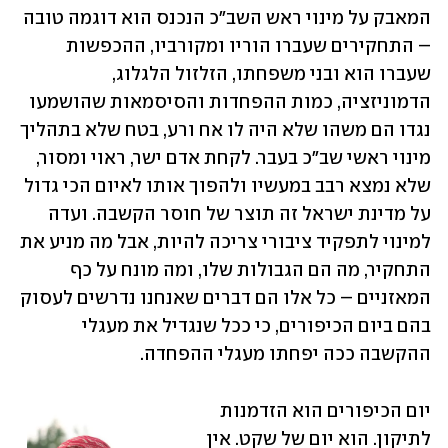
המאבק על מינוי ראש השב"כ הנכנס הוא דוגמה טובה 
– התחקירים שעברו הוריו ומקורביו, ההכפשות 
שעברו הוא ובני משפחתו, הזלזול הלגלוג, 
הדמוניזציה, כמות ההפחדות והסיסמאות שהושמעו 
נגדו הם משהו שלא היה לו אח ורע, בטח שלא בתהליך 
מינוי ראשי שב"כ בעבר. לקחת אדם ישר, ראוי ומסור, 
שלא נמצא רבב במעשיו ולהפוך אותו לאיום הכי גדול 
על מדינת ישראל זה תוצר של חוסר הקשבה. ועדה 
למינוי לתפקיד ציבורי צריכה להיות, אבל מה מניע את 
התחקיר, מה הם הגבולות שלו, ומה מונח על כף 
המאזניים – כל אלו הם דברים שאנחנו נדרשים לעסוק 
בהם ביום הכיפורים, כי ככל שנגדיל את מעגלי 
ההקשבה ככה יפחתו מעגלי ההפחדה.
יום הכיפורים הוא הזדמנות 
לתיקון. הוא יום של שקט. אין 