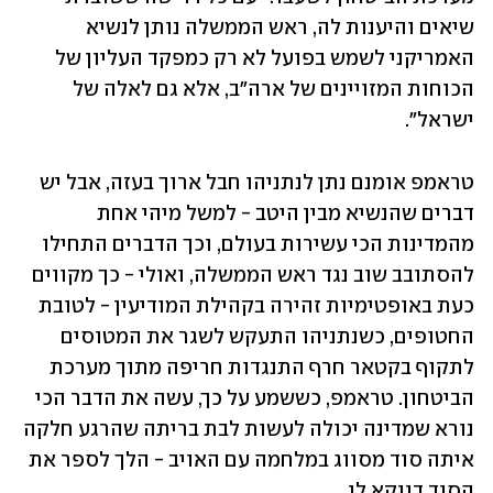
שיאים והיענות לה, ראש הממשלה נותן לנשיא 
האמריקני לשמש בפועל לא רק כמפקד העליון של 
הכוחות המזויינים של ארה"ב, אלא גם לאלה של 
ישראל".
טראמפ אומנם נתן לנתניהו חבל ארוך בעזה, אבל יש 
דברים שהנשיא מבין היטב - למשל מיהי אחת 
מהמדינות הכי עשירות בעולם, וכך הדברים התחילו 
להסתובב שוב נגד ראש הממשלה, ואולי - כך מקווים 
כעת באופטימיות זהירה בקהילת המודיעין - לטובת 
החטופים, כשנתניהו התעקש לשגר את המטוסים 
לתקוף בקטאר חרף התנגדות חריפה מתוך מערכת 
הביטחון. טראמפ, כששמע על כך, עשה את הדבר הכי 
נורא שמדינה יכולה לעשות לבת בריתה שהרגע חלקה 
איתה סוד מסווג במלחמה עם האויב - הלך לספר את 
הסוד דווקא לו.