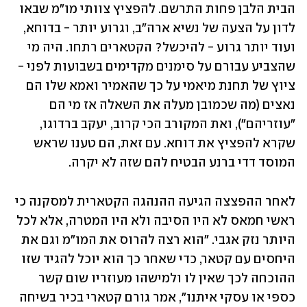
הבית הלבן פחות התרשם. להפציץ צוותי מו"מ שבאו 
לדון על הצעה של נשיא ארה"ב, וגרוע יותר - בדוחא, 
ועוד יותר גרוע - להיכשל? הקטארים רתחו. היה מי 
שהצביע עבורם על סימנים מקדימים בשבועות לפני - 
ציוץ של תחנת מיאמי על כך שהאמיר ואמא שלו הם 
נאצים (מה שכמובן מעלה את השאלה אז מי הם 
"עוזריהם"), ואת המקורב הכי קרוב, יעקב ברדוגו, 
שקרא להפציץ את דוחא. עם זאת, הם טענו שראש 
המוסד דדי ברנע הבטיח להם שזה לא יקרה.
לאחר ההפצצה הגיעה ההנהגה הקטארית למסקנה כי 
ראשי חמאס לא היו הסיבה ולא היו המטרה, אלא לכל 
היותר נזק אגבי. "הוא רצה להרוס את המו"מ וגם את 
היחסים עם קטאר, כדי שאחר כך הוא יוכל להגיד שזו 
ההוכחה לכך שאין לו ולמישהו מעוזריו שום קשר 
כספי או עסקי איתנו", אמר גורם קטארי בכיר בשיחה 