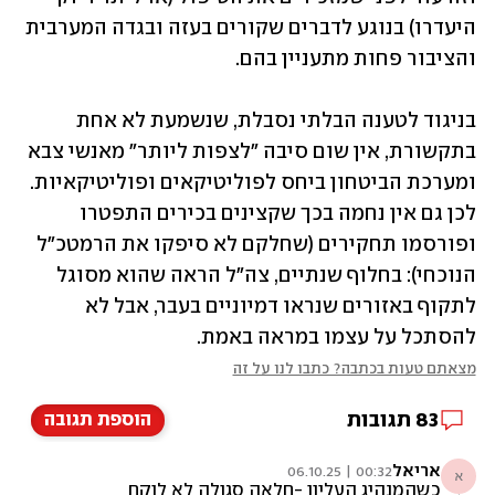
היעדרו) בנוגע לדברים שקורים בעזה ובגדה המערבית 
והציבור פחות מתעניין בהם.
בניגוד לטענה הבלתי נסבלת, שנשמעת לא אחת 
בתקשורת, אין שום סיבה "לצפות ליותר" מאנשי צבא 
ומערכת הביטחון ביחס לפוליטיקאים ופוליטיקאיות. 
לכן גם אין נחמה בכך שקצינים בכירים התפטרו 
ופורסמו תחקירים (שחלקם לא סיפקו את הרמטכ"ל 
הנוכחי): בחלוף שנתיים, צה"ל הראה שהוא מסוגל 
לתקוף באזורים שנראו דמיוניים בעבר, אבל לא 
להסתכל על עצמו במראה באמת.
מצאתם טעות בכתבה? כתבו לנו על זה
83
תגובות
הוספת תגובה
אריאל
00:32 | 06.10.25
א
כשהמנהיג העליון -חלאה סגולה לא לוקח