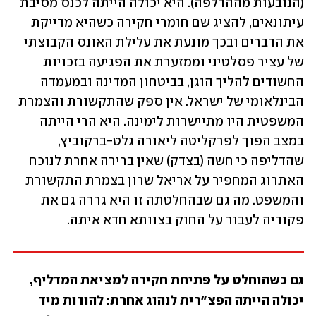
(הנובעות מההדלפה). היא יכולה הייתה לכנס מסיבת 
עיתונאים, להציג שם חומרי חקירה כשהיא מדייקת 
את הדברים ובכך מונעת את עלילת האונס הקבוצתי 
של עציר פסלטיני וממזערת את הפגיעה בזכויות 
החשודים להליך הוגן, בביטחון המדינה ובמעמדה 
הבינלאומי של ישראל. אין ספק שהתקשורת והצמרת 
המשפטית היו מתיישרות לימינה. היא הרי הייתה 
במצב הפוך לפרקליטה ליאורה גלט-ברקוביץ, 
שהדליפה כי חשה (בצדק) שאין ברירה אחרת לנוכח 
האתרוג המחפיר על אריאל שרון בצמרת התקשורת 
והמשפט. מה גם שבהחלטתה זו היא גררה גם את 
פקודיה לעבור על החוק בצוותא חדא איתה. 
גם כשהוחלט על פתיחת חקירה למציאת המדליף, 
יכולה הייתה הפצ"רית לנהוג אחרת: להודות מיד 