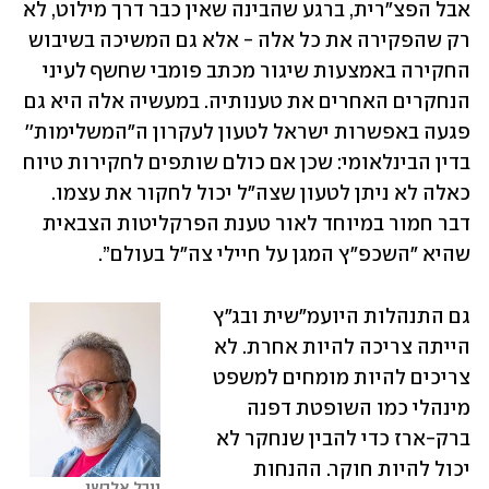
אבל הפצ"רית, ברגע שהבינה שאין כבר דרך מילוט, לא 
רק שהפקירה את כל אלה - אלא גם המשיכה בשיבוש 
החקירה באמצעות שיגור מכתב פומבי שחשף לעיני 
הנחקרים האחרים את טענותיה. במעשיה אלה היא גם 
פגעה באפשרות ישראל לטעון לעקרון ה"המשלימות'' 
בדין הבינלאומי: שכן אם כולם שותפים לחקירות טיוח 
כאלה לא ניתן לטעון שצה"ל יכול לחקור את עצמו. 
דבר חמור במיוחד לאור טענת הפרקליטות הצבאית 
שהיא ״השכפ״ץ המגן על חיילי צה"ל בעולם”.
גם התנהלות היועמ"שית ובג"ץ 
הייתה צריכה להיות אחרת. לא 
צריכים להיות מומחים למשפט 
מינהלי כמו השופטת דפנה 
ברק-ארז כדי להבין שנחקר לא 
יכול להיות חוקר. ההנחות 
יובל אלבשן