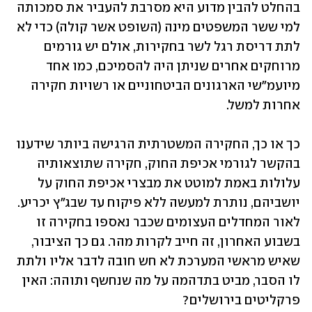
בהחלט להבין מדוע היא מסרבת להעביר את סמכותה 
למי ששר המשפטים מינה (השופט אשר קולה) כדי לא 
לתת דריסת רגל לשר בחקירות, אולם יש גורמים 
מרוחקים אחרים שניתן היה להסמיכם, כמו אחד 
מיועמ"שי הארגונים הביטחוניים או רשויות חקירה 
אחרות למשל. 
כך או כך, החקירה המשטרתית הרגישה ביותר שידענו 
בהקשר לגורמי אכיפת החוק, חקירה שתוצאותיה 
עלולות באמת למוטט את מבצרי אכיפת החוק על 
יושביהם, נותרת למעשה ללא פיקוח עד שבג"ץ יכריע. 
לאור המחדלים העצומים שכבר נאספו בחקירה זו 
בשבוע האחרון, זה חייב לקרות מהר. גם כך הציבור, 
שאיש מראשי המערכת לא חש חובה לדבר אליו ולתת 
לו הסבר, מביט בתדהמה על מה שנחשף ותוהה: האין 
פרקליטים בירושלים? 