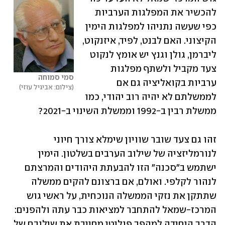
להכשיר את המפלגות הערביות 
כפי שעשה נתניהו למפלגות הימין 
הקיצוני. האם לבנט, לפיד, איזנקוט, 
ליברמן, גולן וגנץ יש אומץ לנקוט 
צעד מקביל ולשתף מפלגות 
סמי סמוחה
ערביות בקואליציה גם אם 
צילום: אביגיל עוזי
לממשלתם לא יהיה רוב יהודי, כמו 
ממשלת רבין ב-1992 וממשלת השינוי ב-2021?
זהו גם צעד שובר שוויון שימלא צורך חיוני 
לנורמליזציה של שילוב הערבים בשלטון. הימין 
ישתמש ב"סכנה" הזו להבעתת היהודים והמרצתם 
לנהור לקלפי. ואולם, אם ברצונם להקים ממשלה 
שתתקן את נזקי הממשלה הנוכחית, על ראשי גוש 
המרכז-שמאל להתחבר למציאות כבר עתה ולהפנים: 
הדרך היחידה למהפך פוליטי מחייבת את שילובם של 