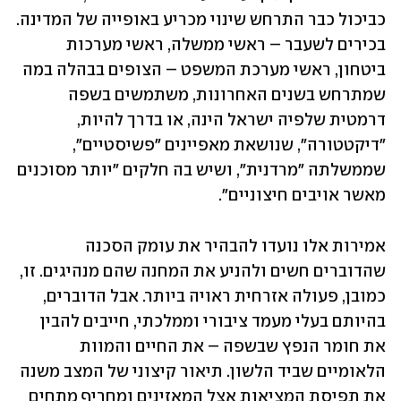
כביכול כבר התרחש שינוי מכריע באופייה של המדינה. 
בכירים לשעבר – ראשי ממשלה, ראשי מערכות 
ביטחון, ראשי מערכת המשפט – הצופים בבהלה במה 
שמתרחש בשנים האחרונות, משתמשים בשפה 
דרמטית שלפיה ישראל הינה, או בדרך להיות, 
"דיקטטורה", שנושאת מאפיינים "פשיסטיים", 
שממשלתה "מרדנית", ושיש בה חלקים "יותר מסוכנים 
מאשר אויבים חיצוניים". 
אמירות אלו נועדו להבהיר את עומק הסכנה 
שהדוברים חשים ולהניע את המחנה שהם מנהיגים. זו, 
כמובן, פעולה אזרחית ראויה ביותר. אבל הדוברים, 
בהיותם בעלי מעמד ציבורי וממלכתי, חייבים להבין 
את חומר הנפץ שבשפה – את החיים והמוות 
הלאומיים שביד הלשון. תיאור קיצוני של המצב משנה 
את תפיסת המציאות אצל המאזינים ומחריף מתחים 