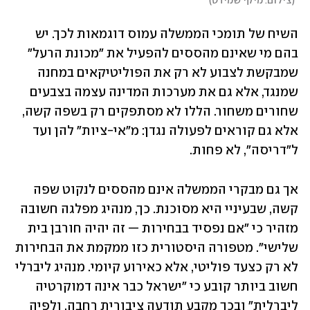
(
צילום: מיקי שמידט
)
השיח של תומכי הממשלה עמוס דוגמאות לכך. יש 
בהם מי שאינם מהססים להפעיל את "מכונת הרעל" 
שמבקשת לצבוע לא רק את הפוליטיקאים במחנה 
שמנגד, אלא גם את מערכות המדינה עצמה בצבעים 
שחורים משחור. הללו לא מסתפקים רק בשפה קשה, 
אלא גם קוראים לפעולה נגדן: מ"אי-ציות" להן ועד 
ל"דריסה", לא פחות.  
אך גם מבקרי הממשלה אינם מהססים לנקוט שפה 
קשה, שבעיניי היא מסוכנת. כך, מנהיג מפלגה חשובה 
מזהיר כי "אם נפסיד בבחירות — זה יהיה חורבן בית 
שלישי". מטפורה היסטורית כזו ממקמת את הבחירות 
לא רק כצעד פוליטי, אלא כאירוע קיומי. מנהיג ליברלי 
חשוב ביותר קובע כי "ישראל כבר אינה דמוקרטיה 
ליברלית" ובכך מקבע תודעה ציבורית רחבה, ולפיה 