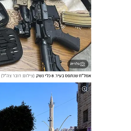
גלריה
אמל"ח שנתפס בעיר. 8 כלי נשק
(
צילום: דובר צה"ל
)