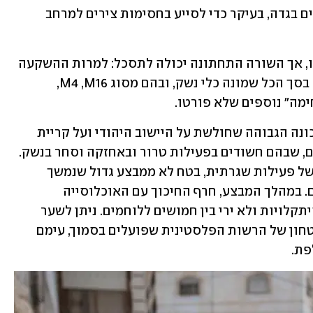
האינתיפאדה השנייה לרחובות הפלסטינים בגדה, בעיקר כדי לסייע בחסימות צירים למרחב 
גם המודיעין ניסה לנפק את מיטב תוצרתו, אך השורה התחתונה יכולה לתסכל: למרות ההשקעה 
הגדולה ורצון הלוחמים והקצינים, אותרו בסך הכל שמונה כלי נשק, ובהם מסוג M4 ,M16, 
ימה" נוספים שלא פורטו.
הכוחות סרקו לא פחות מ-350 בתים בשכונה הגבוהה שחולשת על היישוב היהודי ועל קריית 
ארבע, ועצרו לפי שב"כ וצה"ל 14 מבוקשים, שבהם חשודים בפעילות טרור ובאחזקה וסחר בנשק. 
מדובר ביבול שלעיתים מגיע משני לילות של פעילות שגרתית, בטח לא ממבצע גדול שנמשך 
כשבוע וכולל השתתפות של מאות חיילים. במהלך המבצע, חרף החיכוך עם האוכלוסייה 
הפלסטינית וכיתור השכונה, לא נרשמו היתקלויות ולא ירי בין חמושים ללוחמים. ניתן לשער 
שהמבצע גם היה בתיאום עם מנגנוני הביטחון של הרשות הפלסטינית שפועלים בסמוך, עימם 
פת.