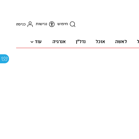
חיפוש
נגישות
כניסה
עוד
ל
לאשה
אוכל
נדל"ן
אנרגיה