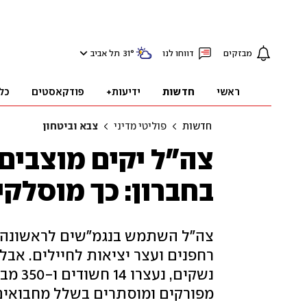
מבזקים
דווחו לנו
°
31
תל אביב
ראשי
חדשות
ידיעות+
פודקאסטים
כל
חדשות
פוליטי מדיני
צבא וביטחון
צה"ל יקים מוצבים
בחברון: כך מוסלקי
צה"ל השתמש בנגמ"שים לראשונה מ
נשקים,
מפורקים ומוסתרים בשלל מחבואים