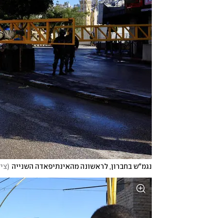
נגמ"ש בחברון, לראשונה מהאינתיפאדה השנייה
(
צילום: sma