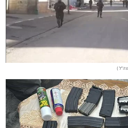
 צה"ל
)