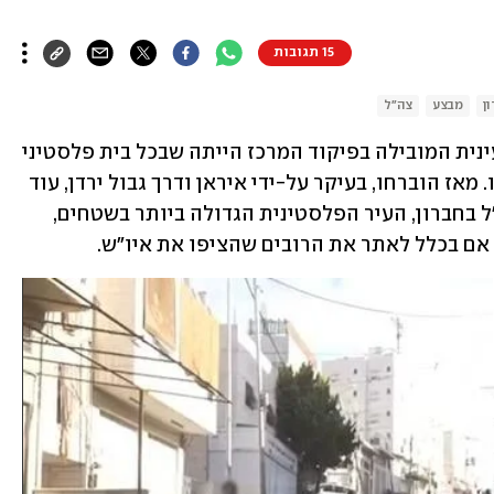
15 תגובות
ן
מבצע
צה"ל
כשנה לפני 7 באוקטובר, ההערכה המודיעינית המובילה בפיקוד המרכז הייתה שבכל בית פלסטיני 
שישי ביהודה ושומרון, יש נשק חם כלשהו. מאז הוברחו, בעיקר על-ידי איראן ודרך גבול ירדן, עוד 
אלפי רובים לגדה. המבצע הנרחב של צה"ל בחברון, העיר הפלסטינית הגדולה ביותר בשטחים, 
אם בכלל לאתר את הרובים שהציפו את איו"ש.