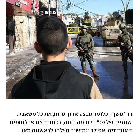
גדוד 932 של הנח"ל השקיע במבצע, שהוגדר "משך", כלומר מבצע ארוך טווח, את כל משאביו. 
עוצר יציאות הוכרז בגדוד המנוסה שצבר שנתיים של פז"ם לחימה בעזה, לכוחות צורפו לוחמים 
מיחידות מובחרות, צלפים ומשאבים ברמה אוגדתית. אפילו נגמ"שים נשלחו לראשונה מאז 