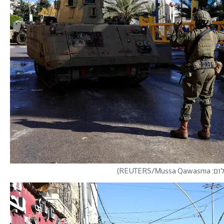
REUTERS/Mussa Qawa
)