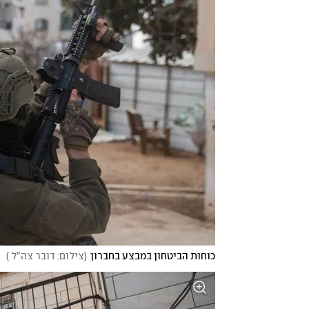
כוחות הביטחון במבצע בחברון
(
צילום: דובר צה"ל 
)