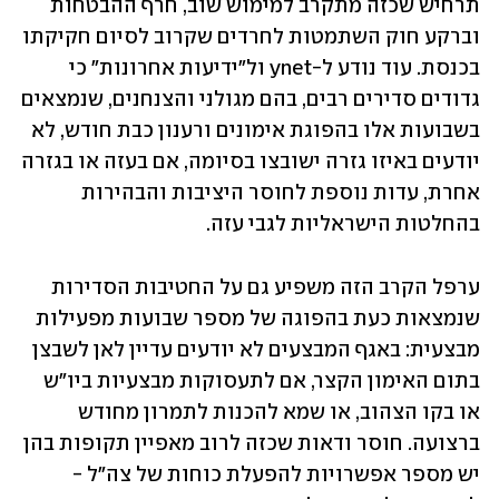
תרחיש שכזה מתקרב למימוש שוב, חרף ההבטחות 
וברקע חוק השתמטות לחרדים שקרוב לסיום חקיקתו 
בכנסת. עוד נודע ל-ynet ול"ידיעות אחרונות" כי 
גדודים סדירים רבים, בהם מגולני והצנחנים, שנמצאים 
בשבועות אלו בהפוגת אימונים ורענון כבת חודש, לא 
יודעים באיזו גזרה ישובצו בסיומה, אם בעזה או בגזרה 
אחרת, עדות נוספת לחוסר היציבות והבהירות 
בהחלטות הישראליות לגבי עזה.
ערפל הקרב הזה משפיע גם על החטיבות הסדירות 
שנמצאות כעת בהפוגה של מספר שבועות מפעילות 
מבצעית: באגף המבצעים לא יודעים עדיין לאן לשבצן 
בתום האימון הקצר, אם לתעסוקות מבצעיות ביו"ש 
או בקו הצהוב, או שמא להכנות לתמרון מחודש 
ברצועה. חוסר ודאות שכזה לרוב מאפיין תקופות בהן 
יש מספר אפשרויות להפעלת כוחות של צה"ל - 