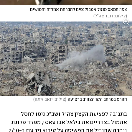
צפו: חמאס מנצל אמבולנסים להברחת אמל"ח וחמושים

(
צילום: דובר צה"ל
)
ההרס במרחב הקו הצהוב ברצועה
(
צילום: יואב זיתון
)
בתגובה לפציעת הקצין צה"ל ושב"כ ניסו לחסל 
אתמול בצהריים את בילאל אבו עאסי, מפקד פלוגת 
נוחבה שהוביל את הפשיטה על קיבוץ ניר עוז ב-7/10, 