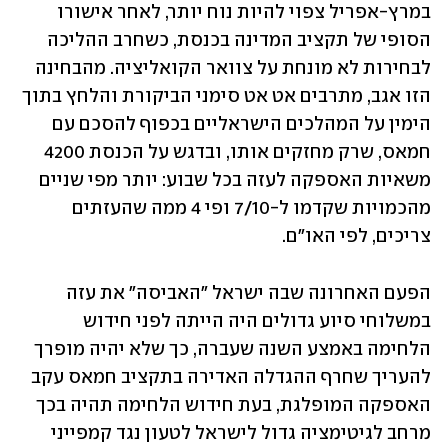
במרץ-אפריל צפוי להיות נוח יותר, לאחר אישורו 
הסופי של תקציב המדינה בכנסת, כשחרב ההליכה 
לבחירות לא מונחת על צוואר הקואליציה. מהבחינה 
הזו אגב, מתרבים אט אט סימני הביקורת והלחץ בתוך 
הימין על המהלכים הישראליים בכפוף להסכם עם 
חמאס, שרק מחזקים אותו, ובדגש על הכנסת 4200 
משאיות האספקה לעזה בכל שבוע: יותר מפי שניים 
מהכמויות שקדמו ל-7/10 ופי 4 ממה שהעזתים 
צריכים, לפי האו"ם.
הפעם האחרונה שבה ישראל "האביסה" את עזה 
במשלוחי סיוע גדולים היה הייתה לפני חידוש 
הלחימה באמצע השנה שעברה, כך שלא יהיה מופרך 
להעריך שחרף ההגדלה האדירה בתקציב חמאס עקב 
האספקה המופלגת, בעת חידוש הלחימה תהיה בכך 
מרחב לגיטימציה גדול לישראל לטעון נגד קמפייני 