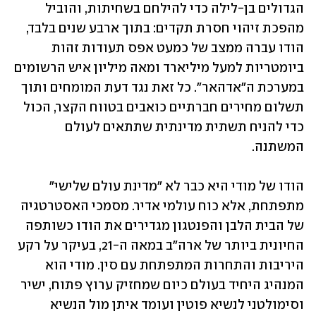
הגדולים בן-לילה כדי להילחם בשחיתות, והוביל 
מהפכת זיהוי חסרת תקדים: בתוך ארבע שנים בלבד, 
הודו עברה ממצב של כמעט אפס תעודות זהות 
ביומטריות למעל מיליארד ומאה מיליון איש הרשומים 
במערכת ה"אדהאר". כל זאת נגד דעת המומחים ותוך 
תשלום מחירים חברתיים כואבים בטווח הקצר, הכול 
כדי להניח תשתית מדינתית שתתאים לעולם 
המשתנה.
הודו של מודי היא כבר לא "מדינת עולם שלישי" 
מתפתחת, אלא כוח עולמי אדיר. מסמכי האסטרטגיה 
של הבית הלבן והפנטגון מגדירים את הודו כשותפה 
החיונית ביותר של ארה"ב במאה ה-21, בעיקר על רקע 
היריבות והתחרות המתפתחת עם סין. מודי הוא 
המנהיג היחיד בעולם כיום שמחזיק ערוץ פתוח, ישיר 
וסימולטני לנשיא פוטין ועומד איתן מול הנשיא 