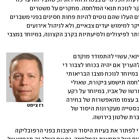
לשמר מידה רבה של לכידות פנימית, בעיקר לנוכח תנאי המלחמה. מחקרים על משטרים 
אוטוריטריים הנשלטים בידי כוחות מזוינים העלו שהם נוטים להיות פחות חסינים בפני משברים 
כלכליים, משום שמנהיגיהם מוכשרים בעיקר למימוש יעדים צבאיים, ולא לניהול אירועים 
אזרחיים משמעותיים. כמו כן, הם נוטים יותר לפיצולים ולסיעתיות בקרב הקצונה, במיוחד במצבי 
גם מנהיגה החדש של איראן, מוג'תבא חמינאי, עשוי להתמודד מוקדם 
מהצפוי עם ביקורת גוברת. מוקדם עדיין להעריך אם יהיה בכוחו לצבור די 
עוצמה כדי למצב את עצמו כמנהיג עליון, במיוחד לנוכח מצבו הבריאותי 
שטרם התברר. לא מן הנמנע כי לאחר המלחמה תישמע ביקורת, שאולי 
הוסתרה עד כה, בנוגע ליכולתו לשמש כיורשו של אביו, במיוחד על רקע 
דיווחים בדבר הסתייגותו לכאורה של האב עצמו מהאפשרות של בחירה 
רז צימט
בבנו. זאת בין היתר משום שמינויו נתפס כסטייה מעקרונות היסוד של 
רת שלטון בירושה.
מה שברור הוא שסיום המלחמה אינו צפוי לפתור את בעיות היסוד הניצבות בפני הרפובליקה 