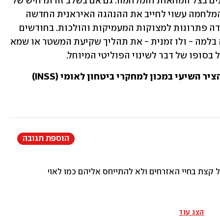
האיסלאמית, שהחריפו בחודשים האחרונים בצל המחאות והמלחמה. גם אם בשלב זה תרחיש של 
שינוי משטר לא נראה סביר, דווקא סיום המלחמה עשוי לחייב את ההנהגה האיראנית החדשה 
להתפנות ל"חיים עצמם", וספק רב אם בידה פתרונות למצוקות המעמיקות והולכות. בחודשים 
הקרובים יתברר ככל הנראה אם המלחמה בלמה - ולו זמנית - את תהליך שקיעת המשטר או שמא 
בסופו של דבר לשינוי הפוליטי המיוחל. 
ר השיעי במכון למחקרי ביטחון לאומי (INSS)
הוספת תגובה
קצת בחיי האזרחים ולא להתייחס אליהם כמו לאויבים? שאלה רט
הצג עוד