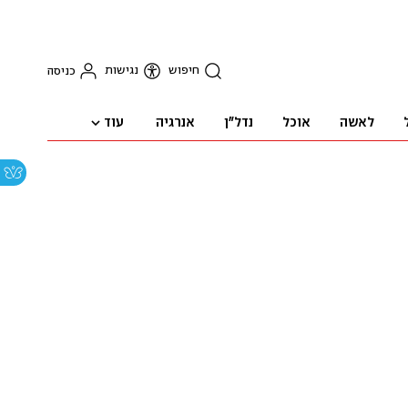
חיפוש
נגישות
כניסה
עוד
לאשה
אוכל
נדל"ן
אנרגיה