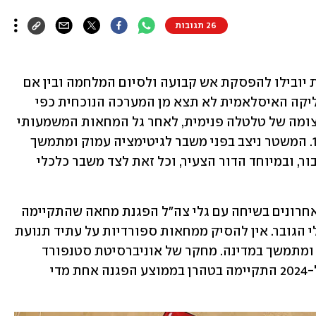
26 תגובות
בין אם השיחות בין איראן לארצות-הברית יובילו להפסקת אש קבועה ולסיום המלחמה ובין אם 
יסתיימו בחידוש הלחימה, ברור שהרפובליקה האיסלאמית לא תצא מן המערכה הנוכחית כפי 
שנכנסה אליה. היא תפסה את איראן בעיצומה של טלטלה פנימית, לאחר גל המחאות המשמעותי 
ביותר שפקד אותה מאז המהפכה ב-1979. המשטר ניצב בפני משבר לגיטימציה עמוק ומתמשך 
הנובע מפער מתרחב והולך בינו לבין הציבור, ובמיוחד הדור הצעיר, וכל זאת לצד משבר כלכלי 
גורמים במערכת הביטחון הציגו בימים האחרונים בשיחה עם גלי צה"ל הפגנת מחאה שהתקיימה 
בבזאר בטהרן כעדות נוספת ללחץ הכלכלי הגובר. אין להסיק ממחאות ספורדיות על עתיד תנועת 
המחאה באיראן. הפגנות הן מאפיין קבוע ומתמשך במדינה. מחקר של אוניברסיטת סטנפורד 
שהתפרסם לאחרונה העלה כי בין 2009 ל-2024 התקיימה בטהרן בממוצע הפגנה אחת מדי 