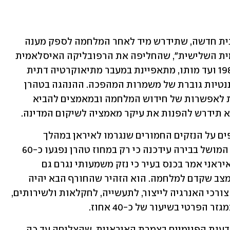
אל מול אתגרים אלה ניצבת הנהגה איראנית חדשה, שתידרש מיד לאחר המלחמה לספק מענה 
לדרישות הציבור. "הרפובליקה האיסלאמית השלישית", שהחליפה את הרפובליקה האיסלאמית 
השנייה, שהונהגה בידי חמינאי האב מ-1989 ועד מותו, מתאפיינת במעבר מתיאוקרטיה דתית 
לשלטון אוטוריטרי-צבאי, שבמרכזו דומיננטיות גוברת של משמרות המהפכה. ההנהגה בטהרן 
עסוקה כעת בעיקר בהישרדות, בהיערכות לאפשרות של חידוש המלחמה ובמאמצים להביא 
 תידרש להפנות את עיקר מאמציה לשיקום המדינה.
בימים האחרונים התפרסמו דיווחים נוספים על הנזקים החמורים שנגרמו לאיראן במהלך 
המלחמה, ששיקומם ייארך זמן רב. לשכת המושל בבירה עידכנה כי רק במחוז טהרן נפגעו כ-60 
אלף יחידות דיור. בכיר במשק האנרגיה האיראני אמר בכנס בעיר כי נזק משמעותי נגרם גם 
לתשתיות, ויידרשו כשנתיים כדי לחזור למצב שקדם למלחמה. הוא הזהיר שהחורף הבא יהיה 
קשה ומאתגר מבחינת היכולת לספק את צורכי האנרגיה לייצור, לתעשייה, לחקלאות ולשירותים, 
הפרטי בשיעור של כ-40 אחוז.
סיום המערכה עשוי להגביר את חילוקי הדעות הפנימיים בצמרת האיראנית, שהצליחה עד כה 