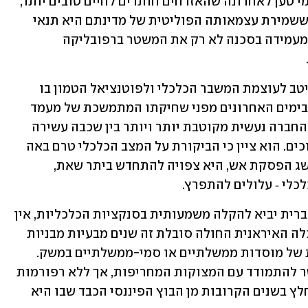
הוגה הדעות האיראני ביז'אן עבד אל-כרימי טען לאחרונה שהאזרחים חותרים לחיים טובים יותר, 
אך רבים מהם סבורים בעקבות המלחמה ששמירת עצמאותה הפוליטית של מדינתם היא תנאי 
הכרחי לכך. מבחינתם, החתירה לפירוקה מעמידה בסכנה לא רק את המשטר ברפובליקה 
אף על פי כן, ברור שגם באיראן מודעים היטב לעוצמת המשבר הכלכלי ולפוטנציאל הטמון בו 
לחידוש המחאה. סוציולוג איראני הזהיר בימים האחרונים מפני שחיקתו המתמשכת של מעמד 
הביניים בשל הלחצים הכלכליים. לדבריו, החברה נעשית מקוטבת יותר ויותר בין שכבה עשירה 
מצומצמת לבין רוב מקרב המעמדות הנמוכים. הוא ציין כי הביקורת על המצב הכלכלי טרם באה 
לידי ביטוי מלא בשל המלחמה, אך אם תושג הפסקת אש, היא צפויה להתחדש ביתר שאת, 
לכלי ‑ עלולים להתפרץ.
גם אם הסכם עתידי בין איראן לארצות-הברית יביא להקלה משמעותית בסנקציות הכלכליות, אין 
בכך כדי לפתור את המשבר העמוק. הכלכלה האיראנית החולה סובלת זה שנים מבעיות מבניות 
של שחיתות, ניהול כושל ושליטה מוגזמת של מוסדות ממשלתיים או סמי-ממשלתיים במשק. 
הסרת הסנקציות עשויה להקל על המשטר להתמודד עם המצוקות המחריפות, אך ללא רפורמות 
משמעותיות, ספק אם איראן תצליח להיחלץ בשנים הקרובות מן הבוץ הפיננסי הכבד שבו היא 