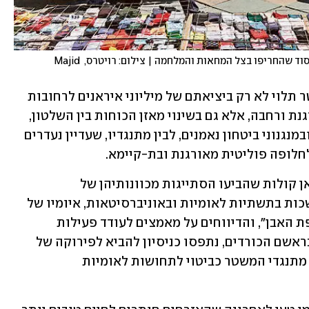
החיים בטהרן. הפסקת האש לא תפתור את בעיות היסוד שהחריפו בצל המחאות והמלחמה | צילום: רויטרס, Majid 
בכל מקרה, איום ממשי על שרידות המשטר תלוי לא רק ביציאתם של מיליוני איראנים לרחובות 
וביכולתם לגבש קואליציה חברתית מאורגנת ורחבה, אלא גם בשינוי מאזן הכוחות בין השלטון, 
המחזיק עדיין באמצעי דיכוי אפקטיביים ובמנגנוני ביטחון נאמנים, לבין מתנגדיו, שעדיין נעדרים 
חלופה פוליטית מאורגנת ובת-קיימא.
יתרה מכך, במהלך המלחמה נשמעו באיראן קולות שהביעו הסתייגות מכוונותיהן של 
ארצות-הברית וישראל. הפגיעות המתמשכות בתשתיות לאומיות ובאוניברסיטאות, איומיו של 
הנשיא טראמפ "להחזיר את איראן לתקופת האבן", והדיווחים על מאמצים לעודד פעילות 
חתרנית של מיעוטים אתניים-לשוניים, ובראשם הכורדים, נתפסו כניסיון להביא לפירוקה של 
המדינה ועוררו תגובות חריפות גם בקרב מתנגדי המשטר כביטוי לתחושות לאומיות 