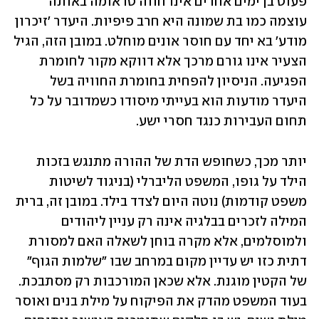
פעוט בן ימים אחדים אינו חווה טראומה באותה 
עוצמה כמו בת שמונה היא חרב פיפיות. היעדר 'זיכרון 
מודע' בא יחד עם חוסר אונים מוחלט. במובן הזה, הגיל 
הצעיר אינו גורם מרכך אלא דווקא מקור לחומרת 
הפגיעה. הניסיון להפחית בחומרת החוויה בשל 
היעדר מודעות הוא בעייתי מיסודו כשמדובר על כל 
תחום העבירות כנגד חסרי ישע. 
יותר מכך, כשחופש הדת של ההורה מתנגש בזכות 
הילד על גופו, המשפט הליברלי (בניגוד לשיטות 
משפט קודמות) נוטה היום לצדד בילד. במובן זה, ברית 
המילה לזכרים בבלגיה אינה רק עניין ליהודים 
ולמוסלמים, אלא מקרה בוחן לשאלה האם למסורת 
דתית כזו יש עדיין מקום במרחב שבו "שלמות הגוף" 
של הקטין מוגנת. אלא שכאן המורכבות רק מסתבכת. 
בעוד המשפט מהדק את הפיקוח על מילת בנים ואוסר 