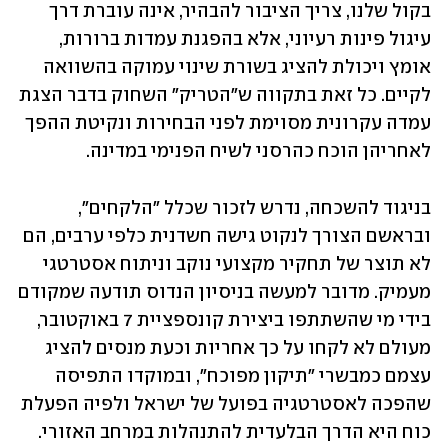
בקול שלנו, צריך הציבור להבהיר, אינה עוברת דרך 
עיגול פינות רעיוני, אלא בהפגנת עמדות ברורות, 
אומץ ויכולת להציג בשורת שינוי עמוקה בהשוואה 
לקיים. כל זאת בתקווה ש"הטריק" השחוק בדבר הצגת 
עמדה עקרונית מסוימת לפני הבחירות ונקיטת ההפך 
לאחריהן הוכח כהרסני לשיח הפנימי במדינה.
בניגוד להשכחה, נדרש לזכור שכלל "הלקחים", 
ובראשם הצורך לנקוט גישה חשדנית כלפי ערבים, הם 
לא תוצר של תחקיר מקצועי נוקב וניתוח אסטרטגי 
מעמיק. מדובר למעשה בניסיון הנדוס תודעה שמקודם 
בידי מי שהשתתפו ביצירת קונספציית 7 באוקטובר, 
מעולם לא לקחו על כך אחריות וכעת מנסים להציג 
עצמם כמבשרי "תיקון מפוכח", ובמוקדו התפיסה 
שהפכה לאסטרטגיה בפועל של ישראל ולפיה הפעלת 
כוח היא הדרך הבלעדית להתנהלות במרחב האזורי.