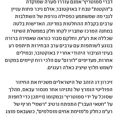
דברי סמוטריץ' אמנם עוררו סערה שמוקדה 
ב"הקטנת" טבח 7 באוקטובר, אולם ניכר פחות עניין 
לגבי מה שמשתמע כפסילה גורפת של השתלבות 
ערבים בקבלת ההחלטות במדינה. האדישות בלטה 
במחנה המרכז שחבריו לקחו חלק בממשלת השינוי 
שכללה את רע"מ, וחלקם סבור כנראה שאמירה ברורה 
בנוגע לשותפות עם ערבים ערב הבחירות תיתפס רע 
בעיני הציבור היהודי אחרי 7 באוקטובר, ובמילים 
אחרות, מעדיפים "לזרום" עם הלכי רוח קיימים במקום 
לשמש חלוץ שיציג כאלה רעננים.
זיכרון דג הזהב של הישראלים משכיח את החיזור 
הפוליטי הנמרץ של נתניהו אחר מנסור עבאס, מהלך 
שסוכל על ידי סמוטריץ' ובמקומו (וייתכן כדי לחפות 
על "חטאי העבר") התפתח נרטיב "רשמי" חריף של 
רע"מ כחלק מ"מזימת אחים מוסלמים", כשעבאס מוצג 