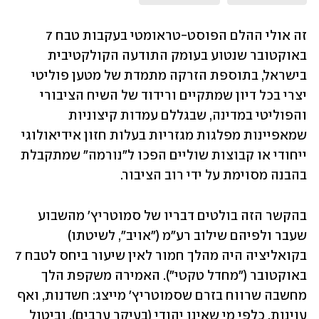
זה אולי ההלם הפוסט-טראומטי בעקבות טבח 7 
באוקטובר שנטוע בעומק התודעה הקולקטיבית 
בישראל, בתוספת הזרקה מתמדת של מטען פוליטי 
יצרי בכל דיון שמתקיים ורידוד של השיח הציבורי 
והפוליטי במדינה, שבגללם עמדות קיצוניות 
שמאפיינות מפלגות מגזריות בעלות חזון אידיאולוגי 
ייחודי או קבוצות שוליים הפכו ל"נורמה" שמתקבלת 
בהבנה מסוימת על ידי רוב הציבור.
בהקשר הזה בולטים דבריו של סמוטריץ' מהשבוע 
שעבר ולפיהם שילוב רע"מ ("אויב", לשיטתו) 
בקואליציה היה מהלך חמור לאין שיעור ביחס לטבח 7 
באוקטובר ("מחדל טקטי"). האמירה משקפת הלך 
מחשבה שרווח בזרם שסמוטריץ' מייצג: חשדנות, ואף 
עוינות, כלפי מי שאינו יהודי (בעיקר ערבים), וביטול 