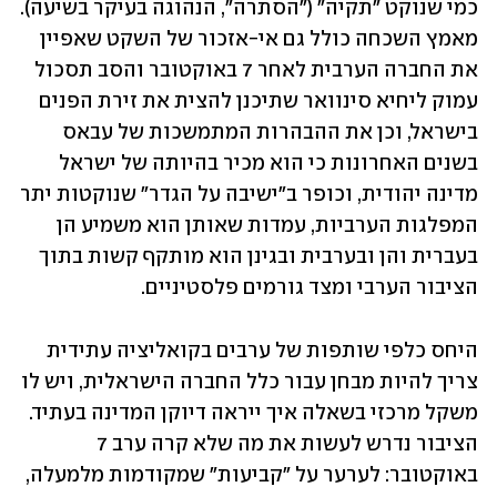
כמי שנוקט "תקיה" ("הסתרה", הנהוגה בעיקר בשיעה). 
מאמץ השכחה כולל גם אי-אזכור של השקט שאפיין 
את החברה הערבית לאחר 7 באוקטובר והסב תסכול 
עמוק ליחיא סינוואר שתיכנן להצית את זירת הפנים 
בישראל, וכן את ההבהרות המתמשכות של עבאס 
בשנים האחרונות כי הוא מכיר בהיותה של ישראל 
מדינה יהודית, וכופר ב"ישיבה על הגדר" שנוקטות יתר 
המפלגות הערביות, עמדות שאותן הוא משמיע הן 
בעברית והן ובערבית ובגינן הוא מותקף קשות בתוך 
הציבור הערבי ומצד גורמים פלסטיניים.
היחס כלפי שותפות של ערבים בקואליציה עתידית 
צריך להיות מבחן עבור כלל החברה הישראלית, ויש לו 
משקל מרכזי בשאלה איך ייראה דיוקן המדינה בעתיד. 
הציבור נדרש לעשות את מה שלא קרה ערב 7 
באוקטובר: לערער על "קביעות" שמקודמות מלמעלה, 