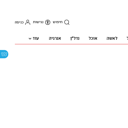
חיפוש
נגישות
כניסה
עוד
לאשה
אוכל
נדל"ן
אנרגיה