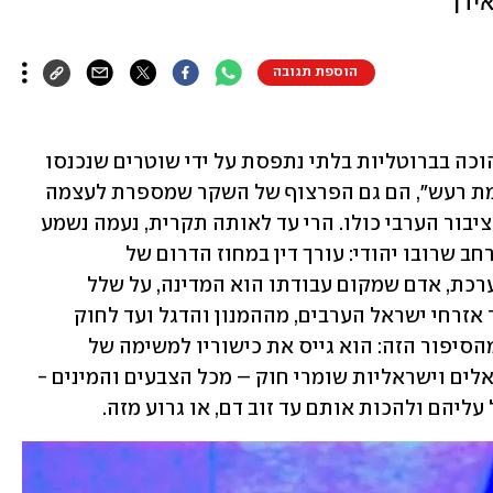
ידך
הוספת תגובה
פניו המרוסקים של עו"ד סאלח נעמה, שהוכה בברוטליות בלתי נתפסת על ידי שוטרים שנכנסו 
לביתו ללא סמכות לכאורה בטענה ל"הקמת רעש", הם גם הפרצוף של השקר שמספרת לעצמה 
החברה הישראלית על היחס שלה כלפי הציבור הערבי כולו. הרי עד לאותה תקרית, נעמה נשמע 
כמו נער פוסטר של השתלבות ערבית במרחב שרובו יהודי: עורך דין במחוז הדרום של 
הפרקליטות, כלומר בשר מבשרה של המערכת, אדם שמקום עבודתו הוא המדינה, על שלל 
המשמעויות הטעונות שהיא מייצגת עבור אזרחי ישראל הערבים, מההמנון והדגל ועד לחוק 
הלאום. ולא רק שנעמה בחר להיות חלק מהסיפור הזה: הוא גייס את כישוריו למשימה של 
הרחקת עבריינים מהרחוב, על מנת שישראלים וישראליות שומרי חוק – מכל הצבעים והמינים - 
עליהם ולהכות אותם עד זוב דם, או גרוע מזה.