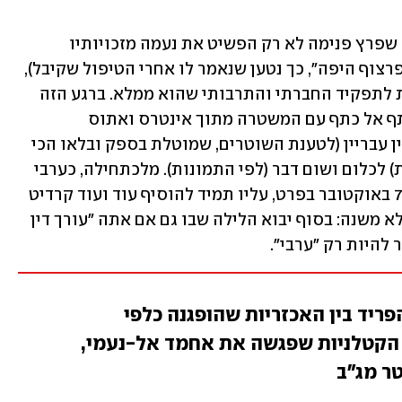
אבל אז, בלילה אחד, התגלה הבלוף. הכוח שפרץ פנימה לא רק הפשיט את נעמה מזכויותיו 
הבסיסיות וכבודו כבן אדם ("מברוכ על הפרצוף היפה", כך נטען שנאמר לו אחרי הטיפול שקיבל), 
אלא גם מהאשליה שיש איזושהי משמעות לתפקיד החברתי והתרבותי שהוא ממלא. ברגע הזה 
הוא הפך מפרקליט מכובד, כזה שעובד כתף אל כתף עם המשטרה מתוך אינטרס ואתוס 
משותפים, למשהו אחר לגמרי: איפשהו בין עבריין (לטענת השוטרים, שמוטלת בספק ובלאו הכי 
לא קרובה להצדקת תוצאה כל כך מזעזעת) לכלום ושום דבר (לפי התמונות). מלכתחילה, כערבי 
בכלל ואחרי פרעות שומר החומות וטבח 7 באוקטובר בפרט, עליו תמיד להוסיף עוד ועוד קרדיט 
למאזן ה"משלנו". ואז מתברר שזה פשוט לא משנה: בסוף יבוא הלילה שבו גם אם אתה "עורך דין 
להיות רק "ערבי".
ריד בין האכזריות שהופגנה כלפי
ן הקטלניות שפגשה את אחמד אל-נעמי,
טר מג"ב