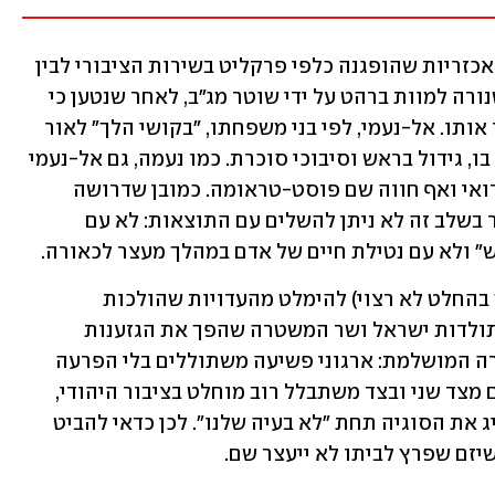
אף שהנסיבות שונות, קשה להפריד בין האכזריות שהופגנה כלפי פרקליט בשירות הציבורי לבין 
הקטלניות שפגשה את אחמד אל-נעמי, שנורה למוות ברהט על ידי שוטר מג"ב, לאחר שנטען כי 
ניסה להימלט ותקף שוטרים שרצו לעצור אותו. אל-נעמי, לפי בני משפחתו, "בקושי הלך" לאור 
מצבו הבריאותי, שכלל אירוע מוחי שפגע בו, גידול בראש וסיבוכי סוכרת. כמו נעמה, גם אל-נעמי 
שירת את הממלכה, כששירת בגדס"ר הבדואי ואף חווה שם פוסט-טראומה. כמובן שדרושה 
חקירה כדי להבין מה בדיוק קרה, אבל כבר בשלב זה לא ניתן להשלים עם התוצאות: לא עם 
" ולא עם נטילת חיים של אדם במהלך מעצר לכאורה.
ובעיקר, אי-אפשר (בעצם תמיד אפשר אך בהחלט לא רצוי) להימלט מהעדויות שהולכות 
ומצטברות, ולפיהן השלטון הכי קיצוני בתולדות ישראל ושר המשטרה שהפך את הגזענות 
למדיניות קלעו את החברה הערבית לסערה המושלמת: ארגוני פשיעה משתוללים בלי הפרעה 
מצד אחד, שוטרים שלא בוחלים באגרופים מצד שני ובצד משתבלל רוב מוחלט בציבור היהודי, 
שרק שומע את המילה "ערבים" ומיד מתייג את הסוגיה תחת "לא בעיה שלנו". לכן כדאי להביט 
יזם שפרץ לביתו לא ייעצר שם.