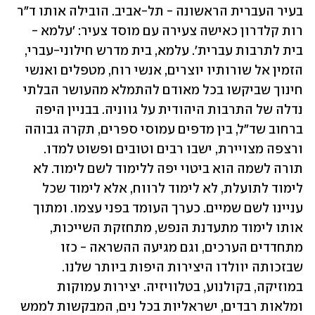
בעיר העברית הראשונה - תל-אביב. הובילה אותו ד"ר 
רות קלדרון כאישה צעירה עם מוסד צעיר: 'עלמא - 
בית לתרבות עברית'. עלמא, בית מדרש חילוני-עברי, 
הזמין אל שורותיו יוצרים, אנשי רוח, מטפלים ואנשי 
חינוך שביקשו בכל מאודם להתמלא מהעושר הבלתי 
נדלה של התרבות היהודית על גווניה. בבניין היפה 
ברחוב שד"ל, בין מדפים עמוסי ספרים, תקרה גבוהה 
ורצפה מצויירת, ישבו רבים וטובים ופשוט למדו. 
תורה לשמה הוא ביטוי יפה ללימוד לשם לימוד. לא 
לימוד לתועלת, לא לימוד לרווח, אלא לימוד שכל 
עניינו לשם שמיים. כערך העומד בפני עצמו. ומתוך 
אותו לימוד מתעדנת הנפש, מתחזקת השייכות, 
מתחדדים הערכים, וגם מגיעה ההשראה - כזו 
שבזכותה יוולדו היצירות היפות ביותר שלנו. 
במוזיקה, בקולנוע, בטלוויזיה. יצירות עמוקות 
ומלאות רבדים, ישראליות בכל נים, המבקשות לממש 