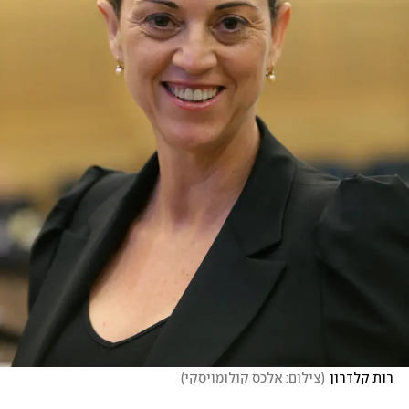
רות קלדרון
(
צילום: אלכס קולומויסקי
)