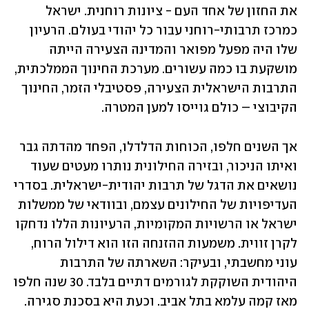
את החזון של אחד העם - ציונות רוחנית. ישראל 
כמרכז תרבותי-רוחני עבור כל יהודי בעולם. הרעיון 
שלו היה מפעל מפואר והמדינה הצעירה הייתה 
מושקעת בו כמה עשורים. מערכת החינוך הממלכתית, 
התרבות הישראלית הצעירה, פסטיבלי הזמר, החינוך 
הקיבוצי – כולם גוייסו למען המטרה.
אך השנים חלפו, הכוחות הדלדלו, הפחד מהדתה גבר 
ואיתו הניכור, ובזירה החילונית נותרו מעטים שעוד 
נושאים את הדגל של תרבות יהודית-ישראלית. בסדרי 
העדיפויות של החילונים עצמם, ובוודאי של ממשלות 
ישראל או הרשויות המקומיות, הרעיונות הללו נדחקו 
לקרן זווית. משמעות ההזנחה הזו הוא דילול הרוח, 
עוני מחשבתי, ובעיקר: השארתה של התרבות 
היהודית השוקקת לגורמים דתיים בלבד. 30 שנה חלפו 
מאז קמה עלמא בתל אביב. וכעת היא בסכנת סגירה. 