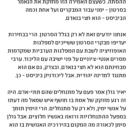
ההסתה. כשעצם האמירה הזו מחזקת את הנאמר 
בסרטון - ימני עבור המבקרים ועל אחת וכמה 
הביביסט - הוא חצי בנאדם.
אנחנו יודעים זאת לא רק בגלל הסרטון. הרי בבחירות 
יעדיפו מבקרי הסרטון ששייכים למפלגות 
האופוזיציה לשבת עם המפלגות הערביות שמקדמות 
מסרים אנטי-ציוניים על פני ישיבה עם הליכוד. ערבי 
מבחינתם הוא לא חצי בנאדם, ובצדק, גם אם הוא 
מתנגד למדינה יהודית. אבל ליכודניק ביביסט - כן.
יאיר גולן אמר פעם על מתנחלים שהם תתי-אדם. היה 
זה רגע מזוקק של אמת בו חושף איש שמאל מה דעתו 
על אנשי ימין, ולא רק על מתנחלים. הרי הימין תומך 
במפעל ההתנחלויות ורואה באנשיו חלוצים. אבל גולן 
סימן לכאורה מה המקום בהיררכיה האנושית בו הוא 