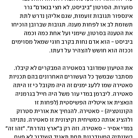
סוערות. הסרטון "ביביסט, לא חצי בנאדם" גרר 
אינספור תגובות זועמות, שגם אליהן נדרש לתת 
תשומת לב או לפחות מענה. תגובות שברובן הוכיחו 
את הטענה בסרטון, שימני ועל אחת כמה וכמה 
ביביסט - הוא אדם נחות בקרב חוגי שמאל מסוימים 
וככזה הוא חושש להצהיר על דעתו.
את הטיעון שמדובר בסאטירה המבקרים לא קיבלו. 
מסתבר שבמשך כל העשורים האחרונים בהם תכניות 
סאטירה שמו ללעג ימנים זה היה מקובל כי זו היתה 
סאטירה. ליברמן במדי עור משל היה חייל בגרמניה 
הנאצית או איטליה הפשיסטית (לפחות זו 
הקונוטציה) - סאטירה. להגחיך את אורית סטרוק 
ולהציג אותה כמשיחית וקיצונית זו סאטירה. נתניהו 
במדי אסיר - סאטירה. וזה רק ב"ארץ נהדרת". "זהו זה" 
בשנותיה המעודכנות תחת תאגיד השידור לא פעם 