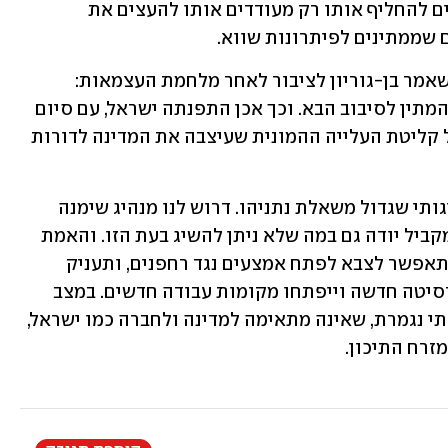
מבטיח הבטחות סרק והמנהיגים ששואפים להחליף אותו רק מעודדים אותו להעצים את 
 שממתינים לפיתרונות שווא.
ישראל זקוקה למנהיג שיאמר את האמת שאמר בן-גוריון לציבור לאחר מלחמת העצמאות: 
ניצחנו, עכשיו צריך לבנות את המדינה ולהמתין לסיבוב הבא. וכך אכן התפנתה ישראל, עם סיום 
מלחמת העצמאות ב-1949, לקידום מפעל קליטת העלייה ההמונית שעיצבה את המדינה לדורות 
האמת היא שישראל נמצאת במשבר מנהיגותי שגדול משאלת נתניהו. דרוש לנו מנהיג שימנה 
בכנות את ההישגים מאז 7 באוקטובר, ובמקביל יודה גם במה שלא ניתן להשיג בעת הזו. והאמת 
היא שרק חתירה להפסקת אש כבר עתה תאפשר לצבא לפתח אמצעים נגד רחפנים, ותעניק 
לצפון את השקט שתחתיו תשגשג אוניברסיטה חדשה וייפתחו מקומות עבודה חדשים. במצב 
הנוכחי ישראל קולעת עצמה למלחמה בלתי נגמרת, שאינה מתאימה למדינה ולחברה כמו ישראל, 
זרח התיכון.