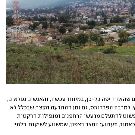
למבקר מן החוץ הצפון אכן מתעתע. משום שהאזור יפה כל-כך, במיוחד עכשיו, והאנשים נפלאים, 
נדמה לעיתים שאין מקום שליו יותר בארץ. למרבה הפרדוקס, גם זמן ההתרעה הקצר, שבכלל לא 
מאפשר להגיע למרחב מוגן, גורם לרבים פשוט להתעלם מרעשי הרחפנים ומנפילות הרקטות 
שנורות מדי פעם. כאילו אינן קיימות. זה, כאמור, תעתוע: המצב בצפון, שמשווע לשיקום, בלתי 