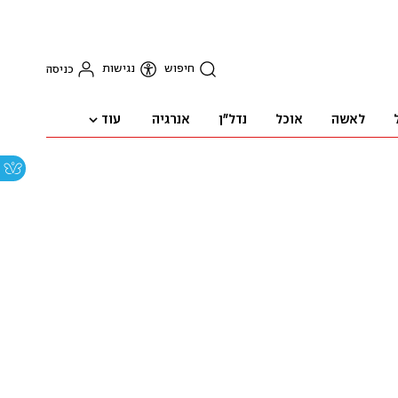
חיפוש
נגישות
כניסה
עוד
לאשה
אוכל
נדל"ן
אנרגיה