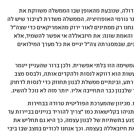
והבעיה היא שאת המצב אופפת תרמית גדולה, שנובעת מהאופן שבו הממשלה משווקת את 
המצב לציבור, אבל גם מהתגובה של כל יתר גורמי האופוזיציה. הממשלה משדרת לציבור שיש לה 
תוכנית צבאית, ובקרוב יהיה טוב יותר, ואנחנו רק ממתינים לאור ירוק מהאמריקאים כדי שצה"ל 
ישלים את המלאכה וימגר את חיזבאללה. והאמת שונה: את חיזבאללה אי אפשר להשמיד, אלא 
אם כן ישראל ערוכה למלחמה בת כמה שנים, שבמסגרתה צה"ל יגייס את כל מערך המילואים 
אחרי כמעט שלוש שנות מלחמה ברור שהמשימה הזו בלתי אפשרית. ולכן ברור שהעניין ייגמר 
בעוד הפסקת אש. ואם כך, מה שאפשר לעשות הוא דווקא לנסות ולהקדים אותה, ולבסס מצב 
שבו חיזבאללה, שאכן ספג מכות, יהיה מורתע, ובינתיים ממשלת לבנון תחוזק כדי לנסות לדחוק 
לבנון כבר התחייבה אליו. יותר מזה לא נוכל להשיג.
אך הבעיה לא נעוצה רק בהבטחות נתניהו. מכיוון שהמערכת הפוליטית טרודה בבחירות 
הקרובות, יתר המתמודדים מבקרים את נתניהו בקלישאות כמו "צריך להוריד בניינים בביירות עד 
שחיזבאללה יבין". אלא שככל שישראל תפגע בתשתיות של לבנון עצמה, כך היא גם תחליש את 
היכולת של ממשלת לבנון בעתיד לנטרל את חיזבאללה בעצמה. וכך אנחנו לכודים במצב שבו ביבי 