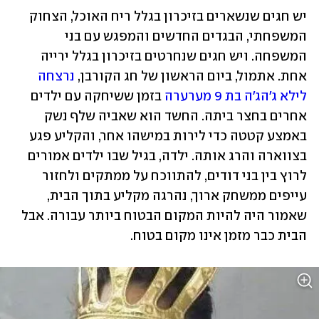
יש חגים שנשארים בזיכרון בגלל ריח האוכל, הצחוק 
המשפחתי, הבגדים החדשים והמפגש עם בני 
המשפחה. ויש חגים שנחרטים בזיכרון בגלל ירייה 
אחת. אתמול, ביום הראשון של חג הקורבן, 
נרצחה 
לילא ג'הג'ה בת 9 מערערה
 בזמן ששיחקה עם ילדים 
אחרים בחצר ביתה. החשד הוא שאביה שלף נשק 
באמצע קטטה כדי לירות במישהו אחר, והקליע פגע 
בצווארה והרג אותה. ילדה, בגיל שבו ילדים אמורים 
לרוץ בין בני דודים, להתווכח על ממתקים ולחזור 
עייפים ממשחק ארוך, נהרגה מקליע בתוך הבית, 
שאמור היה להיות המקום הבטוח ביותר עבורה. אבל 
הבית כבר מזמן אינו מקום בטוח.