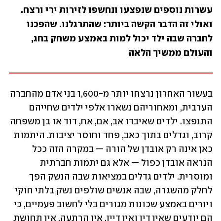
עשרות נוספים שנפצעו ונחשפו לזירות ירי ורצח. 
ואולי זה הדבר הקשה ביותר: שהתרגלנו. שהפכנו 
לחברה שבה ילד יכול למות באמצע משחק בחג, 
והעולם ממשיך הלאה
בעשור האחרון נרצחו יותר מ
-
1,600 בני אדם מהחברה 
הערבית, ומאחוריהם נשארו אלפי ילדים שחייהם 
התנפצו. ילדים שאיבדו אב, אם, אח, דוד או בן משפחה 
קרוב, וגדלים בתוך כאב, פחד וחוסר יציבות. היתמות 
כאן אינה רק אובדן של הורה — במקרה הזה ככל 
הנראה אובדן כפול — אלא גם יתמות חברתית 
ומוסרית. ילדים גדלים במציאות שבה הנשק הפך 
לחלק מהשגרה, שבה אנשים שולפים נשק בלתי חוקי 
ויורים באמצע שכונות מגורים בלי לחשוב פעמיים, כי 
הם יודעים שאין דין ואין דיין. אין הרתעה, אין תחושת 