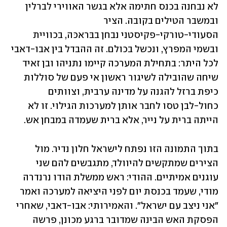
לא נבחנה בכנס חתימה אלא בגשר האווירי לברלין 
ובמשבר הטילים בקובה. הציר 
הסעודי-טורקי-פקיסטני נבחן בבּראכּה, בכוויית 
ובשמי המפרץ, ונכשל בכולם. זה ההבדל בין אבו-דאבי 
לכל היתר: בתחילת המערכה קיימו נתניהו ובן זאיד 
שיחה שהובילה לשיגור ראשון אי פעם של סוללות 
כיפת ברזל להגנה על מדינה ערבית, וצוותים 
כחול-לבן טסו לחבר אותן למערכות הגילוי. זו לא 
הייתה ברית על נייר, אלא ברית שעמדה במבחן אש.
בתוך התמונה הזו נפתח לישראל חלון נדיר. מול 
הצירים שמתקשים להיוולד, מתגבשים להם שני 
עוגנים אמיתיים. ההודי: ראש ממשלת הודו נרנדרה 
מודי, שעמד בכנסת יום לפני היציאה למערכה ואמר 
"אני ניצב עם ישראל". והאמירותי: אבו-דאבי, שאחרי 
הפסקת האש הבינה שמדובר ברגע מכונן, פרשה 