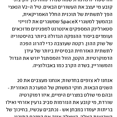
קובע מי יעצב את העשורים הבאים. טיל ה-V2 הנאצי 
הפך לתשתית של תוכנית החלל האמריקאית, 
ובהמשך למשגרי SpaceX שמשגרים את לווייני 
סטארלינק המספקים אינטרנט למפגינים מדוכאים 
ועומדים ביסוד ההנפקה הגדולה ביותר בהיסטוריה 
של שוק ההון. רקטה שעוצבה כדי להרוג הפכה 
לתשתית האזרחית הבסיסית ביותר של עידן 
הדמוקרטיות. הקטן, הזול והמסתגל יורש את הגדול 
והמשוריין, בשדה הקרב כמו באבולוציה.
אנחנו לא צופים בחדשות; אנחנו מעצבים את 20 
השנים הבאות. חוקי המשחק של המערכת האזורית ‑ 
ובהם מי שולט במצרים הימיים, איזו דמוקרטיה 
שורדת, מי קובע את הנורמות סביב גרעין אזרחי ואילו 
בריתות יעמדו במבחן אש ‑ נכתבים עכשיו, בחיכוך של 