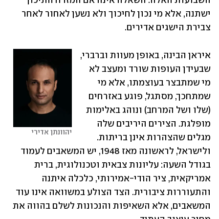
השבועות האלה. השאלה אינה אם המזרח התיכון 
ישתנה, אלא מי נכון לחיכוך ולא נשען לאחור לאחר 
צבירת הישגים אדירים.
איראן הבינה, באופן מעוות וברברי, 
שבעידן העופות שורד ומעצב לא 
מי שמתבצר בעוצמתו, אלא מי 
שמתחכך, מסתגל, פוגע באזרחים 
(שלו ושל המרחב) ונוהג באלימות 
מופלגת. הצירים היריבים שלה 
יהוונתן אדירי
מגלים שהצהרות אינן בריתות. 
ולישראל, לראשונה מאז 1948, יש המשאבים לעמוד 
בגודל השעה: עליונות צבאית וטכנולוגית, ברית 
אמריקאית, ציר הודי-אמירותי, כלכלה איתנה 
והתעוררות ציבורית. הצד הצולע במשוואה אינו עוד 
המשאבים, אלא השאיפות והנכונות לשלם בהווה את 