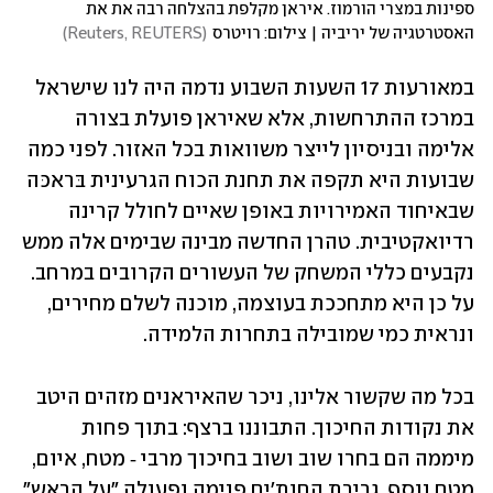
ספינות במצרי הורמוז. איראן מקלפת בהצלחה רבה את את 
האסטרטגיה של יריביה | צילום: רויטרס
(
Reuters, REUTERS
)
במאורעות 17 השעות השבוע נדמה היה לנו שישראל 
במרכז ההתרחשות, אלא שאיראן פועלת בצורה 
אלימה ובניסיון לייצר משוואות בכל האזור. לפני כמה 
שבועות היא תקפה את תחנת הכוח הגרעינית בּראכּה 
שבאיחוד האמירויות באופן שאיים לחולל קרינה 
רדיואקטיבית. טהרן החדשה מבינה שבימים אלה ממש 
נקבעים כללי המשחק של העשורים הקרובים במרחב. 
על כן היא מתחככת בעוצמה, מוכנה לשלם מחירים, 
ונראית כמי שמובילה בתחרות הלמידה.
בכל מה שקשור אלינו, ניכר שהאיראנים מזהים היטב 
את נקודות החיכוך. התבוננו ברצף: בתוך פחות 
מיממה הם בחרו שוב ושוב בחיכוך מרבי ‑ מטח, איום, 
מטח נוסף, גרירת החות'ים פנימה ופעולה "על הראש" 