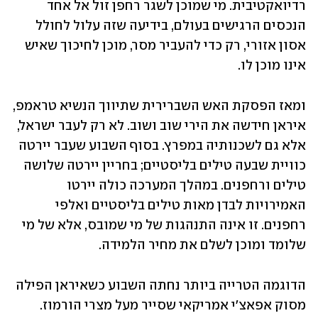
רדיואקטיבית. מי שמוכן לשגר רחפן זול אל אחד 
הנכסים הרגישים בעולם, בידיעה שזה עלול לחולל 
אסון אזורי, רק כדי להעביר מסר, מוכן לחיכוך שאיש 
אינו מוכן לו.
ומאז הפסקת האש השברירית שתיווך הנשיא טראמפ, 
איראן חידשה את הירי שוב ושוב. לא רק לעבר ישראל, 
אלא גם לשכנותיה במפרץ. בסוף השבוע שעבר יירטה 
כוויית שבעה טילים בליסטיים; בחריין יירטה שלושה 
טילים ורחפנים. במהלך המערכה כולה יירטו 
האמירויות לבדן מאות טילים בליסטיים ואלפי 
רחפנים. זו אינה התנהגות של מי שמובס, אלא של מי 
שלומד ומוכן לשלם את מחיר הלמידה.
הדוגמה הטרייה ביותר נחתה השבוע כשאיראן הפילה 
מסוק אפאצ'י אמריקאי שסייר מעל מצרי הורמוז. 