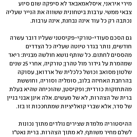
מירי איראני, איסלאמאבאד לא סיפקה שום סיוע 
צבאי ממשי. ערבות ביטחונית ששווה את הנייר שעליה 
נכתבה רק כל עוד אינה נבחנת, אינה ערבות.
גם הסכם סעודי-טורקי-פקיסטני שעליו דובר עשרה 
חודשים, נותר בגדר טיוטה שעליה כל הצדדים 
מהססים לחתום. כל שותף נושא חולשה מבנית: ריאד 
שמהמרת על גידור מול טהרן; טורקיה, אחרי 25 שנים 
שלטון מסואב וכושל כלכלית של ארדואן, עסוקה 
בהרחבת האחיזה בלוב, סומליה וסוריה, וחוששת 
מהתחזקות כורדית; ופקיסטן, שהוכיחה שהיא בעלת 
ברית של הצהרות, לא של מעשים. אלה אינן אבני בניין 
של סדר, אלא שברי קואליציות שמתחככות זו בזו.
ההיסטוריה מלמדת שצירים נולדים מתוך נכונות 
לשלם מחיר משותף, לא מתוך הצהרות. ברית נאט"ו 