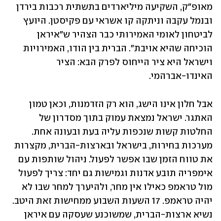
מאופ"ק, השקיעה מיליארדים בתשתית רכבות בירדן 
ובנמל עקבה וניתקה קו אשראי עם פקיסטן. היועץ 
לביטחון לאומי האמירותי כבר הצהיר ש"איראן 
הוכיחה שהיא אויבת". הברית בין הודו, האמירויות 
וישראל היא ציר הייחוס לפרק הבא: הציר 
האינדו-אברהמי.
אבל חלון אינו הישג, הוא רק הזדמנות, וכאן טמון 
האתגר. ישראל נמצאת עמוק בתוך מסדרון של 
החלטות קשות שנכפות עליה בעת ובעונה אחת. 
מערכות בחירות, בישראל ובארצות-הברית, מקצרות 
את טווח הזמן שבו אפשר לפעול. ניהול שותפות עם 
אימפריה תובע אדנות וגמישות גם יחד: צריך לפעול 
מול טראמפ כאילו אין מחר, ולהיערך למחר שבו לא 
יהיה טראמפ. 17 השעות השבוע ממחישות זאת היטב. 
נשיא ארצות-הברית, שמשוכנע שעסקה עם איראן 