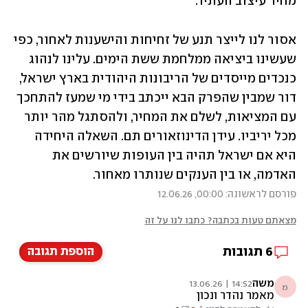
מחיר עיצוב העתיד.
אסור לנו לייצר תנע של זחיחות והישענות לאחור, כפי 
שעשינו ביציאה ממלחמת ששת הימים. עלינו לנהוג 
כנכדים מייסדים של הריבונות היהודית בארץ ישראל, 
דור שמבין שהפרק הבא ייכתב בידי מי שמעז להתחכך 
עם המציאות, לשלם את המחיר, ולהסתגל מהר יותר 
מכל יריביו. עידן הדינוזאורים תם. השאלה היחידה 
היא אם ישראל תהיה בין העופות שיורשים את 
האדמה, או בין הענקים שנותרו מאחור. 
פורסם לראשונה: 00:00, 12.06.26
מצאתם טעות בכתבה? כתבו לנו על זה
6
תגובות
הוספת תגובה
משה
14:52 | 13.06.26
מ
מאמר נהדר ונכון