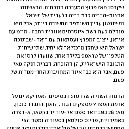
שקרסו מאז פרוץ המערכה הנוכחית. הראשונה: 
ארצות-הברית כבת ברית בלעדית של ישראל. 
וושינגטון עדיין השותפה החשובה ביותר, אבל היא 
מנהלת כעת רשת אינטרסים אזורית רחבה ‑ מו"מ עם 
איראן, ייצוב המפרץ ועסקאות עם ריאד ‑ שבתוכה 
ישראל היא שחקן מרכזי אך לא יחיד. שתי שיחות 
הטלפון של טראמפ בלילה אחד, שנועדו לרסן את 
התגובה הישראלית, הן ההוכחה: הברית חזקה מאי 
פעם, אבל היא כבר אינה המחויבות החד-ממדית של 
פעם. 
ההנחה השנייה שקרסה: הבסיסים האמריקאיים על 
אדמת המפרץ מספקים הגנה. ההפך התברר כנכון. 
מאז 28 בפברואר ספגו אל-עודייד בקטאר, א-דפרה 
באמירויות, פרינס סולטאן בסעודיה ומטה הצי 
החמישי בבחריין נזק של מיליארדי דולרים עקב פגיעה 