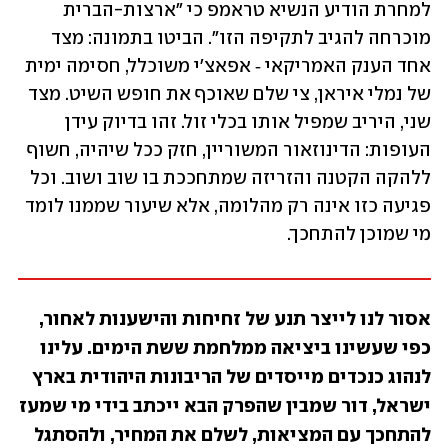
למחרת הודיע הנשיא טראמפ כי "ארצות-הברית 
מוכרחה להגיב לתקיפה הזו". הביטו בתמונה: מצד 
אחד הענק האמריקאי ‑ אפאצ'י משוכלל, חסימה ימית 
של נמלי איראן, צי שלם שאוכף את חופש השיט. מצד 
שני, היריב שמפיל אותו בכלי זול. זהו בדיוק עידן 
העופות: הדינוזאור המשוריין, חזק ככל שיהיה, חשוף 
ללהקה הקטנה והזריזה שמתחככת בו שוב ושוב. וכל 
פגיעה כזו אינה רק מהלומה, אלא שיעור שממנו לומד 
מי שמוכן להתחכך.
אסור לנו לייצר תנע של זחיחות והישענות לאחור, 
כפי שעשינו ביציאה ממלחמת ששת הימים. עלינו 
לנהוג כנכדים מייסדים של הריבונות היהודית בארץ 
ישראל, דור שמבין שהפרק הבא ייכתב בידי מי שמעז 
להתחכך עם המציאות, לשלם את המחיר, ולהסתגל 