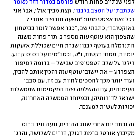
לפני שנתיים פחות חודש 
פורסם במדור הזה מאמר 
שכתבתי על המצב בלבנון
. קצת מביך אולי, אבל אני 
בכל זאת אצטט ממנו: "תשעה חודשים אחרי 7 
באוקטובר", כתבתי שם, "כבר אפשר לומר בביטחון 
שהצפון הוא עוטף עזה מספר 2. תוך פחות משנה 
התנרמלה בעוטף לבנון שגרת חיים שכוללת אזעקות 
יומיות, מטחי רקטות, נ"ט, וכטב"מים על בסיס קבוע. 
דילגו על שלב הטפטופים שבישל – בדומה לסיפור 
הצפרדע – את יישובי עוטף עזה והכין אותם להבין, 
ועוד יותר מכך להסכים לחיות עם זה. עם סבבי 
העימותים, עם ההשלמה שזה המקסימום שממשלות 
ישראל לדורותיהן, ובמיוחד הממשלה האחרונה, 
יכולות לעשות למענם".
זה נכתב יום אחרי שזוג ההורים, נועה וניר ברנס 
מקיבוץ אורטל ברמת הגולן, הורים לשלושה, נהרגו 