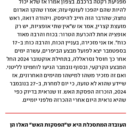
מפגיעת רקטה ברכבם. בצפון אמרו אז שלא יכול 
להיות שהם יהפכו לעוטף עזה; אמרו שהקו האדום 
נחצה; שהדבר הזה חייב להיפסק. ויהודה דואה, ראש 
מועצת קצרין, אמר אז ש"אין שתי אופציות, יש רק 
אופציה אחת להכרעת הטרור: בכוח והרבה מאוד 
כוח". אז אני מזכירה, בעניין הכוח, והרבה כוח: ב-17 
בספטמבר יצא לפועל מבצע הביפרים, עשרה ימים 
אחר כך חוסל נסראללה, בתחילת אוקטובר 2024 החל 
המבצע הקרקעי, ובסוף נובמבר הגיעו לוחמינו לליטני. 
ואם זה מזכיר משהו למישהו מהימים האחרונים, אז 
שיידע שהוא לא טועה, כי יום למחרת, ב-27 בנובמבר 
2024, הוכרזה הפסקת האש. זו שנראית בדיוק כפי 
שהיא נראית היום אחרי ההכרזה מלפני יומיים.
העובדה המתסכלת היא ש"הפסקות האש" האלו הן 