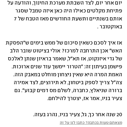
יום אחר יום, לצד השבתת מערכת החינוך, והודעה על 
פתיחת מקלטים כאילו היה כאן איזה טמבל שסגר 
אותם בשנתיים ותשעת החודשים מאז הטבח של 7 
באוקטובר .
אז איך לסכם כשאין סיכום של ממש בימים ש"הפסקת 
האש" אכן התרחבה למרכז? אולי בציטוט שובר הלב 
של גדי איזנקוט, אז תא"ל, שאמר בראיון שנתן לאלכס 
פישמן בעיתון זה: "הטרור יימשך עוד שנים ארוכות. 
האמת המרה היא שאין ניצחון מוחלט במאבק הזה. 
צה"ל צריך לספק ביטחון, לא תירוצים, לצד אמירה 
ברורה שניאלץ, כחברה, לשלם מס דמים קבוע". גם 
צעיר בניו, אמר אז, יצטרך להילחם.
20 שנה אחר כך, גל, צעיר בניו, נהרג בעזה.
מצאתם טעות בכתבה? כתבו לנו על זה