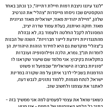
"לנגד עיננו ניצבת דמות חיילת דתייה", כך נכתב באחד 
הטקסטים שבו ניסחו מייסדות "צהלי" את הנרטיב 
שלהן, "חיילת יהודית מאוד, ישראלית מאוד וציונית 
מאוד. חזקה ואיתנה, בעלת עמוד שדרה יציב, 
המסוגלת לקבל החלטה ולעמוד בה, לא נבהלת 
מהתנגדויות ויודעת לייצר חברויות". השנה של הבנות 
ב"צהלי" מוקדשת גם היא לחידוד הזהות היהודית. הן 
לומדות תנ"ך, גמרא, הלכה ופילוסופיה ועובדות 
בחקלאות בקיבוץ. אני מלמד שם שיעור שקראנו לו 
"סוגיות בחברה הישראלית" שבפועל זו פשוט 
הזדמנות בשבילי לדבר איתן על מה שקורה במדינת 
ישראל, לנתח מגמות, ללמוד נתונים, לגבש דעה, 
לאתגר את עצמנו ולחשוב שוב.
כשאני שואל את עצמי לפעמים למה אני ממשיך בזה - 
בתוך כל הלחץ האינסופי של החיים - אני מגיע 