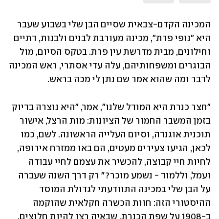
המכינה הקדם-צבאית שסיים הבן שלי בשבוע שעבר 
היא "נופי פרת", מכינה מעורבת לבנים ולבנות, דתיים 
וחילונים, מבית מדרשת עין פרת. בטקס הסיום, מול 
הבוגרים ומשפחותיהם, עלה עדי אסתרי, ראש המכינה 
לדבר ומה שהוא אמר שם נתן לי מכה בראש. 
"חצר כנרת היא המודל שלנו", אמר, "היא נוצרה בדיוק 
בזמן המשבר החמור של הציונות: מות הרצל, אישור 
תוכנית אוגנדה, וסיום העלייה הראשונה. לשם, כמו 
לכאן, הגיעו צעירים מעטים, הם באו ממזרח אירופה, 
לחיות חיי קבוצה, להכשיר את עצמם לחיי עבודה 
ועמל, וללמוד - נשמע מוכר?" רק דרך השנה שעברה 
על הבן שלי במכינה התוודעתי לגדולת המוסד 
ההיסטורי הזה: חוות הכשרה חקלאית שהוקמה 
ב-1908 על שפת הכנרת, שבאיה רצו להיות חלוצים, 