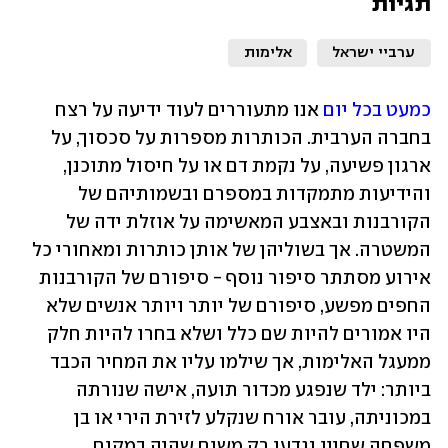
תגיות
ערביי ישראל
אלימות
כמעט בכל יום
 אנו מתעוררים לעוד ידיעה על רצח 
בחברה הערבית. הכותרות מספרות על סכסוך, על 
ארגון פשיעה, על נקמת דם או על חיסול מתוכנן, 
והידיעות מתמקדות במספרם ובשמותיהם של 
הקורבנות ובאצבע המאשימה על אוזלת ידה של 
המשטרה. אך בשוליהן של אותן כותרות ומאחורי כל 
אירוע מסתתר סיפור נוסף - סיפורם של הקורבנות 
החפים מפשע, סיפורם של יותר ויותר אנשים שלא 
היו אמורים להיות שם כלל ושלא בחרו להיות חלק 
ממעגל האלימות, אך שילמו עליו את המחיר הכבד 
ביותר: ילד שנפגע מכדור תועה, אישה שנורתה 
במכוניתה, עובר אורח שנקלע לזירת הירי או בן 
משפחה שחייו נגדעו רק משום שהיה במקום 