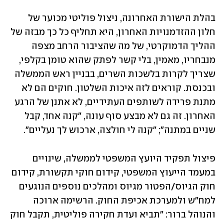
בהלת הישורת האחרונה, ניצול פוליטי מכוער של 
חלון ההזדמנויות האחרון, היא תחליף כל כך מבזה של 
ההליך הדמוקרטי, של מה שהציבור הרחב מצפה 
מנבחריו, מאמין, בלי קשר לפתק שהוא טומן בקלפי, 
שצריך לקרות בלשכות השרים, בבניין ראש הממשלה 
ובכנסת. קוראים לזה איכות השלטון. חוקים הם לא 
מתנת פרידה לשותפים העתידיים, לא אתנן של הרגע 
האחרון. זה גם לא מבצע סוף עונה, "קנה אחד, קבל 
שניים במתנה"; "קנה לי חולצה, ארכוש לך נעליים". 
פיצול תפקיד היועץ המשפטי לממשלה, שינויים 
במעמד הייעוץ המשפטי, קידום חוקי תקשורת, קידום 
חוק הגיוס/הפטור מגיוס ומהלכים נוספים הנוגעים 
למח"ש ולמערכת אכיפת החוק. הרשימה ארוכה 
והנוהל ברור: "תביא ועדת חקירה פוליטית, תקבל חוק 