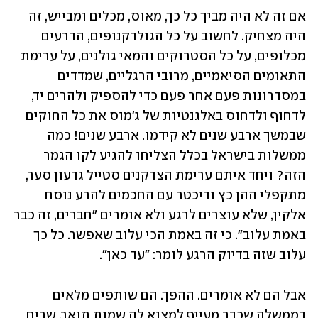
אם זה לא היה מביך כל כך, מאוס, מכלים ומבייש, זה 
היה מצחיק. לחשוב על כל הגולדקנופים, הדרעים 
מכלופים, על כל הסטרוקים והמאי גולנים, על ערימת 
התאומים הסיאמיים, מרובי הרגליים, שמדדים 
במסדרונות פעם אחר פעם כדי להספיק ולהרים יד, 
לדחוף ולדחוס באלגנטיות של ג'מוס את כל החוקים 
שבמשך ארבע שנים לא קידמו. ארבע שנים! כמה 
ממשלות בישראל בכלל הצליחו להגיע לקו הגמר 
הזה? ויחד איתם ערימת הצדקנים סטייל גדעון סער, 
מתקפלי ההן כץ ודיכטר עם החכמים להרע נוסח 
אלקין, שלא עוצרים לרגע ולא אומרים "חברים, זה כבר 
באמת עלוב". כי זה באמת הכי עלוב שאפשר. כל כך 
עלוב שזה בדיוק הרגע לומר: "עד כאן".
אבל הם לא אומרים. ההפך. הם שותפים מלאים 
בממשלה שכבר מעייף למצוא לה שמות תואר. שרים 