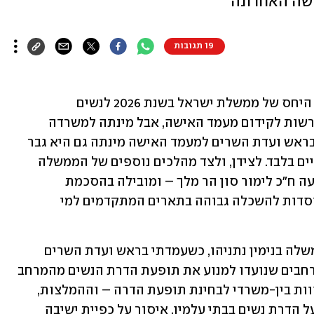
שה האחרונה
19 תגובות
קשה לעכל את מה שמתרחש בכנסת ומה היחס של ממשלת ישראל בשנת 2026 לנשים 
ולזכויותיהן. השרה מאי גולן ממונה על הרשות לקידום מעמד האישה, אבל מינתה למשרדה 
מנכ"ל גבר. השרה גילה גמליאל שעומדת בראש ועדת השרים למעמד האישה מינתה גם היא גבר 
למנכ"ל משרדה, וכינסה את הוועדה פעמיים בלבד. לצידן, ולצד מהלכים נוספים של הממשלה 
בקדנציה הזו שמשמען פגיעה בנשים, מגיעה ח"כ לימור סון הר מלך – ומובילה בהסכמת 
הממשלה חקיקה שמאפשרת הפרדה במוסדות להשכלה גבוהה בתארים המתקדמים למי 
זה לא תמיד היה ככה. תחת אותו ראש ממשלה בנימין נתניהו, כשעמדתי בראש ועדת השרים 
לקידום מעמד האישה, הובלתי מהלכים נרחבים שנועדו למנוע את תופעת הדרת הנשים מהמרחב 
הציבורי. זה כלל הצעת החלטה להקמת צוות בין-משרדי לבחינת תופעת הדרה – וההמלצות, 
שאומצו על ידי הממשלה, עסקו באיסור על הדרת נשים בבתי עלמין, איסור על כפיית ישיבה 