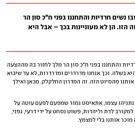
בו נשים חרדיות והתחננו בפני ח"כ סון הר
הזו. הן לא מעוניינות בכך – אבל היא
גם בכנסת, בדיונים בוועדה, ישבו נשים חרדיות והתחננו בפני ח"כ סון הר מלך לחזור בה מההצעה 
הנלוזה הזו. הן לא מעוניינות בכך – אבל היא בשלה. וכך אנחנו מדרדרים ומדרדרות, לא עד שיבוא 
המשיח, אלא עד שיבואו הבחירות ויגאלו אותנו מהסיוט הזה. זה המדרון החלקלק. מכאן ואילך 
נתניהו חלש, נכנע ונסחט על ידי החרדים. נתניהו עצמו, אתאיסט גמור שמפעם לפעם עוטה על 
עצמו תפילין, שם כיפה שחורה, ומתחפש למקורב לדת וליהדות, פשוט נסחט על ידי דרעי, גפני, 
 מוכר אותנו בלי למצמץ.