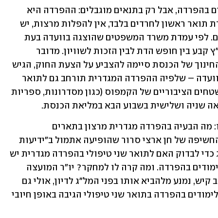
נכון, בג"ץ כבר הכיר באפשרות של לימודים בהפרדה, אבל רק בתנאים מוגבלים: ההפרדה היא 
בתוך כיתות הלימוד בלבד, מותרת במסגרת תואר ראשון לחרדים בלבד, אין להפלות מרצות, יש 
להבטיח תנאי לימוד שווים לגברים ולנשים. לפי עמדת משרד המשפטים שהוצגה בוועדה בעת 
הדיון, הצעת החוק משנה את האיזון שבג"ץ קבע בין חופש הדת לבין הזכות לשוויון. מדובר 
איפוא, בחוק עוקף בג"ץ. ואחרי שוועדת החינוך של הכנסת סיימה להצביע על הצעת החוק, הגיש 
ח"כ יוסי טייב מש"ס הסתייגות שעברה בוועדה – שלפיה ההפרדה המגדרית תורחב גם לתואר 
הראשון ותחול לא רק בכיתות אלא גם בשטחים הציבוריים של הקמפוס (כגון מסדרונות, ספריות 
אה שניה ושלישית בשבוע הבא במליאת הכנסת.
והנה כך מתחיל המדרון החלקלק. תשאלו: מה הבעיה בהפרדה מגדרית מרצון בתארים 
המתקדמים באקדמיה? אז הנה, ראו את החשיפה של חן ארצי סרור שהופיעה אתמול ב"ידיעות 
אחרונות" על מחקר שהוזמן על ידי המל"ג כדי לבדוק האם לתואר שני טיפולי בהפרדה מגדרית יש 
ערך וביקוש. החקר מצא שאין הצדקה ללימודים בהפרדה. ומה קרה לו למחקר? יו"ר המועצה 
להשכלה גבוהה, שהוא גם שר החינוך יואב קיש, נמנע מלהביא אותו בפני המל"ג לדיון, אולי גם 
מפני שהמחקר מצא שאוכלוסיית היעד ללימודים בהפרדה בתואר שני טיפולי הגיבה באופן חיובי 