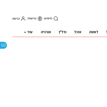
חיפוש
נגישות
כניסה
עוד
לאשה
אוכל
נדל"ן
אנרגיה