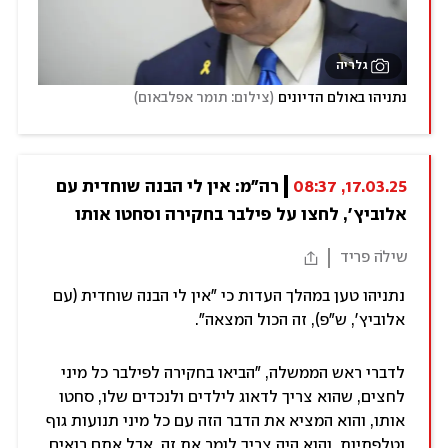
גלריה
)
(
נתניהו באולם הדיונים
צילום: תומר אפלבאום
17.03.25, 08:37
רה"מ: אין לי הבנה שוחדית עם 
אלוביץ', לחצו על פילבר בחקירה וסחטו אותו
שילֹה פריד
נתניהו טען במהלך העדות כי "אין לי הבנה שוחדית (עם
אלוביץ', ש"פ), זה הכול המצאה".
לדברי ראש הממשלה, "הביאו בחקירה לפילבר כל מיני
לחצים, שהוא צריך לדאוג לילדים ולנכדים שלו, סחטו
אותו, והוא המציא את הדבר הזה עם כל מיני תנועות גוף
וטלפתיות, והוא היה צריך לומר את זה. אבל אתם רואים