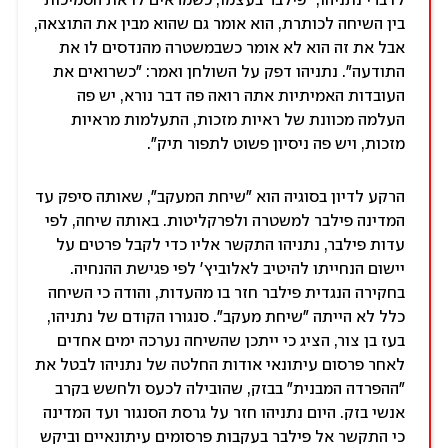
לדברי נתניהו, "פילבר בעצמו, כשמראים לו את הסמיכות
בין השיחה לכותרת, הוא אומר גם שהוא מבין את התוצאה,
אבל את זה הוא לא אומר כשבמשטרה מהנדסים לו את
התודעה". נתניהו דפק על השולחן ואמר: "כשרואים את
העובדות האמיתיות אתה רואה פה דבר נורא, יש פה
העלמה מכוונת של ראיות מזכות, התעלמות מראיות
מזכות, ויש פה ניסיון פשוט לתפור תיק".
הרקע לדיון בסוגיה הוא "שיחת המעקב", שאותה סיפק עד
המדינה פילבר למשטרה ולפרקליטות. באותה שיחה, לפי
עדות פילבר, נתניהו התקשר אליו כדי לקבל פרטים על
יישום הנחייתו להיטיב לאלוביץ' לפי פגישת ההנחיה.
בחקירה הנגדית פילבר חזר בו מהעדות, והודה כי השיחה
כלל לא הייתה "שיחת מעקב". סנגורו הקודם של נתניהו,
בעז בן צור, הציג כי ייתכן שהשיחה נערכה ימים אחדים
לאחר פרסום עיתונאי אודות החלטה של נתניהו לבטל את
"ההפרדה המבנית" בבזק, שהובילה לכעס ולחשש בקרב
אנשי בזק. היום נתניהו חזר על גרסת הסנגור ועד המדינה
כי התקשר אל פילבר בעקבות פרסומים עיתונאיים וביקש