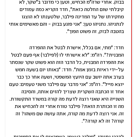
בבזק. אחרי שרה"מ הכחיש, וטען כי מדובר ב"שקר, לא
קיבלתי שום החלטה כזאת", חדד הקריא כמה עמודים
מחקירתו של עד המדינה פילבר, שלטענתו לא הוצגו
לנתניהו. נתניהו טען: "אני פוגע בבזק - והם מאשימים אותי
בהטבה לבזק, זה פשוט הפוך".
חדד: "מתי, אם בכלל, אישרת לבטל את ההפרדה
המבנית?". רה"מ: "לא אישרתי לו (לפילבר) אף פעם לבטל
את ההפרדה המבנית, כל הדבר הזה הוא פשוט שקר שנסתר
על-ידי ראיות בזמן אמת". חדד: "באותו יום בשעה חמש
בערב אתה יושב עם היועץ המשפטי, ושעה אחר כך כבר
יוצא מייל". רה"מ: "אני מדבר עם פילבר משני טעמים: טעם
אחד זו הכתבה השקרית שצריך להזים אותה, והסיבה
השנייה היא שאני רוצה לדעת מה קורה במשרד התקשורת.
מה זו הכותרת הזאת? פילבר טורח אחרי זה להכחיש את
זה. אני רוצה לדעת מה קורה, אתה עושה שם משהו? זה
קורה? זה לא קורה?".