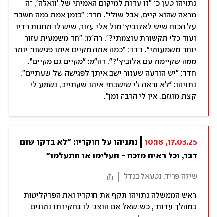
נתניהו טען כי "זו עדות למיקום האמיתי של 'וואלה', זה
מראה שהוא קיים, אבל שולי". חדד: "בזמן אמת כמה חשבת
על הכוח שיש לאלוביץ' מול אלי עזור, שיש לו תחנות רדיו
ועוד כלי תקשורת עוצמתי?". רה"מ: "חד משמעית עזור
יותר משמעותי". חדד: "כמה אתה מקיים איתו פגישות יותר
ממה שקיימת עם אלוביץ'?". רה"מ: "מקיים גם מקיים".
חדד: "יש הודעה שעזור ישב איתך לפגישה של שעתיים".
נתניהו: "לא נראה לי שישבתי איתו שעתיים, נשמע לי
קצת מוגזם. אין לי הרבה זמן".
17.03.25, 10:18
נתניהו על חוקריו: "לא בדקו שום 
דבר, וכל ראיה מזכה - העלימו או התעלמו"
שילֹה פריד, נטעאל בנדל
ראש הממשלה נתניהו תקף את חוקריו ואת הפרקליטות
במהלך עדותו, כשנשאל אם הוצגו לו בחקירתו נתונים