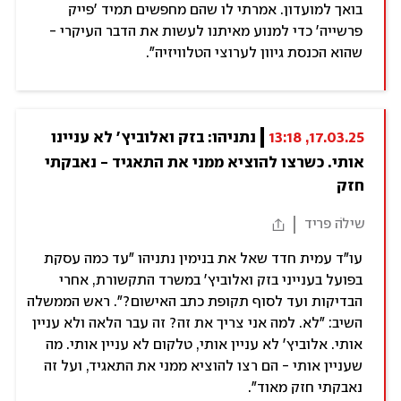
בואך למועדון. אמרתי לו שהם מחפשים תמיד 'פייק
פרשייה' כדי למנוע מאיתנו לעשות את הדבר העיקרי -
שהוא הכנסת גיוון לערוצי הטלוויזיה".
17.03.25, 13:18
נתניהו: בזק ואלוביץ' לא עניינו 
אותי. כשרצו להוציא ממני את התאגיד - נאבקתי 
חזק
שילֹה פריד
עו"ד עמית חדד שאל את בנימין נתניהו "עד כמה עסקת
בפועל בענייני בזק ואלוביץ' במשרד התקשורת, אחרי
הבדיקות ועד לסוף תקופת כתב האישום?". ראש הממשלה
השיב: "לא. למה אני צריך את זה? זה עבר הלאה ולא עניין
אותי. אלוביץ' לא עניין אותי, טלקום לא עניין אותי. מה
שעניין אותי - הם רצו להוציא ממני את התאגיד, ועל זה
נאבקתי חזק מאוד".