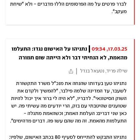
לברר פרטים על מה הפרסומים הללו מדברים - ולא "שיחת
מעקב".
17.03.25, 09:34
נתניהו על האישום נגדו: התעלמו 
מהאמת, לא הנחיתי דבר ולא הייתה שום תמורה
שילֹה פריד, נטעאל בנדל
נתניהו טען בעדותו שהנחה את מנכ"ל משרד התקשורת
לשעבר, עד המדינה שלמה פילבר, "להמשיך ולקדם את
השוק הסיטונאי". לדבריו, "לא היה לי ברור איך יכול להיות
שטוענים שהיטבתי עם בזק, הרי יודעים מה עשיתי פה. יש
כאן שני דברים: העלמת האמת; וכשהאמת מתגלה -
התעלמות מהאמת. זה מה שהם עשו פה. דברים מדהימים".
נתניהו התבקש להתייחס לסעיף 80 בכתב האישום, שלפיו: