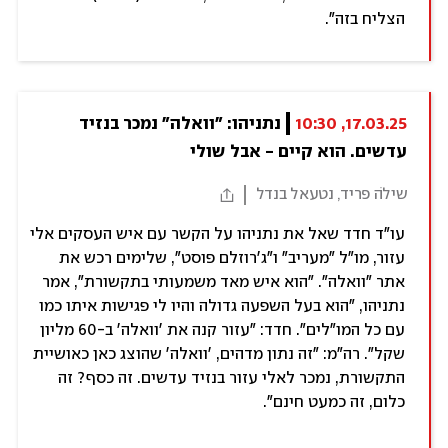
הצליח בזה".
17.03.25, 10:30
נתניהו: "וואלה" נמכר בנזיד 
עדשים. הוא קיים - אבל שולי
שילֹה פריד, נטעאל בנדל
עו"ד חדד שאל את נתניהו על הקשר עם איש העסקים אלי
עזור, מו"ל "מעריב" ו"ג'רוזלם פוסט", שלימים רכש את
אתר "וואלה". "הוא איש מאד משמעותי בתקשורת", אמר
נתניהו, "הוא בעל השפעה גדולה והיו לי פגישות איתו כמו
עם כל המו"לים". חדד: "עזור קנה את 'וואלה' ב-60 מליון
שקל". רה"מ: "זה נתון מדהים, 'וואלה' שהוצג כאן כאושיית
התקשורת, נמכר לאלי עזור בנזיד עדשים. זה כסף? זה
כלום, זה כמעט חינם".