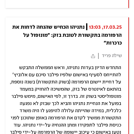
17.03.25, 13:03
נתניהו הכחיש שהנחה לדחות את 
הרפורמה בתקשורת לטובת בזק: "מונופול על 
כרכרות"
שילֹה פריד
התחדש הדיון בעדות נתניהו, וראש הממשלה התבקש
להתייחס לסעיף באישום שלפיו פילבר סיכם עם אלוביץ'
על דחיית יישום הרפורמה (בשוק התקשורת) בשנה נוספת,
בהתאם לאינטרס של בזק, שהמשיכה להחזיק במעמד
מונופוליסטי בשוק זה. בדרך זו, לפי האישום, מימש פילבר
בפועל את הנחיית נתניהו והביא לכך שבזק לא נפגעה
כלכלית, במידה שהייתה עלולה להיפגע לו היה משרד
התקשורת ממשיך לקדם את הרפורמה באופן שתוכנן לפני
כניסת פילבר לתפקידו ומתן ההנחיה על-ידי נתניהו. עוד
נטען באישום כי עיכוב יישומה של הרפורמה על-ידי פילבר