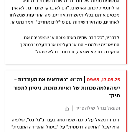
המשווים מניות של חברות תקשורת שונות בתקופה
הרלוונטית לכתב האישום. "הם לא בדקו שום דבר. לא איך
מכסים אותנו בכלי תקשורת אחרים, מה ההודעות שנשלחו
לאחרים, מה היו השיחות עם מו"לים אחרים", אמר נתניהו.
לדבריו, "כל דבר שהיה ראיה מזכה או שמפריכה את
התיאוריה שלהם - הם או העלימו או התעלמו במהלך
החקירה. וזו לא שגיאה, זו כוונה. זו לא שגגה".
17.03.25, 09:53
רה"מ: "כשרואים את העובדות - 
יש העלמה מכוונת של ראיות מזכות, ניסיון לתפור 
תיק"
נטעאל בנדל, שילֹה פריד
נתניהו נשאל על כתבה שפורסמה בעבר ב"גלובס", שלפיה
הוא קיבל "החלטה דרמטית" על "ביטול ההפרדה המבנית"