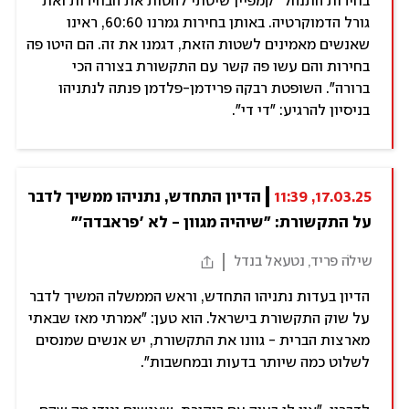
בחירות התנהל "קמפיין שיטתי להטות את הבחירות ואת
גורל הדמוקרטיה. באותן בחירות גמרנו 60:60, ראינו
שאנשים מאמינים לשטות הזאת, דגמנו את זה. הם היטו פה
בחירות והם עשו פה קשר עם התקשורת בצורה הכי
ברורה". השופטת רבקה פרידמן-פלדמן פנתה לנתניהו
בניסיון להרגיע: "די די".
17.03.25, 11:39
הדיון התחדש, נתניהו ממשיך לדבר 
על התקשורת: "שיהיה מגוון - לא 'פראבדה'"
שילֹה פריד, נטעאל בנדל
הדיון בעדות נתניהו התחדש, וראש הממשלה המשיך לדבר
על שוק התקשורת בישראל. הוא טען: "אמרתי מאז שבאתי
מארצות הברית - גוונו את התקשורת, יש אנשים שמנסים
לשלוט כמה שיותר בדעות ובמחשבות".