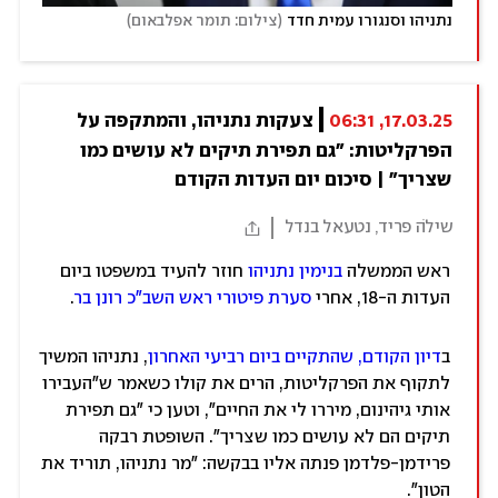
)
(
נתניהו וסנגורו עמית חדד
צילום: תומר אפלבאום
17.03.25, 06:31
צעקות נתניהו, והמתקפה על 
הפרקליטות: "גם תפירת תיקים לא עושים כמו 
שצריך" | סיכום יום העדות הקודם
שילֹה פריד, נטעאל בנדל
ראש הממשלה
בנימין נתניהו
חוזר להעיד במשפטו ביום
העדות ה-18, אחרי
סערת פיטורי ראש השב"כ רונן בר
.
ב
דיון הקודם, שהתקיים ביום רביעי האחרון
, נתניהו המשיך
לתקוף את הפרקליטות, הרים את קולו כשאמר ש"העבירו
אותי גיהינום, מיררו לי את החיים", וטען כי "גם תפירת
תיקים הם לא עושים כמו שצריך". השופטת רבקה
פרידמן-פלדמן פנתה אליו בבקשה: "מר נתניהו, תוריד את
הטון".