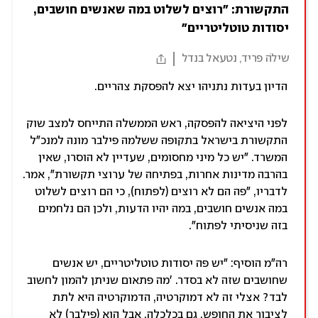
התקשורת: "רוצים לשלוט במה שאנשים חושבים, 
יסודות טוטליטריים"
שילֹה פריד, נטעאל בנדל
הדיון בעדות נתניהו יצא להפסקת צהריים.
לפני היציאה להפסקה, ראש הממשלה התייחס למצב שוק
התקשורת בישראל בתקופה ששלמה פילבר מונה למנכ"ל
המשרד. "יש כל מיני מחסומים, שעדיין לא הוסרו, שאין
בהרבה מדינות אחרות, בפתיחה של ערוצי תקשורת", אמר.
לדבריו, "פה הם לא רוצים (לפתוח), כי הם רוצים לשלוט
במה אנשים חושבים, במה יהיו הדעות, ולכן הם נלחמים
בזה שניסיתי לפתוח".
רה"מ הוסיף: "יש פה יסודות טוטליטריים, יש אנשים
שחושבים שזה לא בסדר. 'מה פתאום שניתן להמון לחשוב
לבד? אצלי זה לא דמוקרטיה, הדמוקרטיה היא לתת
לציבור את החופש, גם בכלכלה, אבל הוא (פילבר) לא