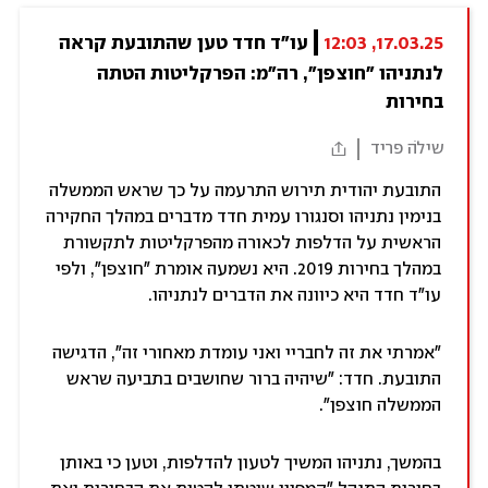
17.03.25, 12:03
עו"ד חדד טען שהתובעת קראה 
לנתניהו "חוצפן", רה"מ: הפרקליטות הטתה 
בחירות
שילֹה פריד
התובעת יהודית תירוש התרעמה על כך שראש הממשלה
בנימין נתניהו וסנגורו עמית חדד מדברים במהלך החקירה
הראשית על הדלפות לכאורה מהפרקליטות לתקשורת
במהלך בחירות 2019. היא נשמעה אומרת "חוצפן", ולפי
עו"ד חדד היא כיוונה את הדברים לנתניהו.
"אמרתי את זה לחבריי ואני עומדת מאחורי זה", הדגישה
התובעת. חדד: "שיהיה ברור שחושבים בתביעה שראש
הממשלה חוצפן".
בהמשך, נתניהו המשיך לטעון להדלפות, וטען כי באותן