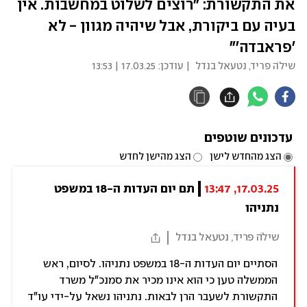
את התקשורת: "רוצים לשלוט במחשבות. אין
בעיה עם ביקורת, אבל שיהיה מגוון - לא
'פראבדה'"
שילֹה פריד
,
נטעאל בנדל
| עודכן:
17.03.25 | 13:53
עדכונים שוטפים
הצג מהחדש לישן
הצג מהישן לחדש
17.03.25, 13:47
תם יום העדות ה-18 במשפט 
נתניהו
שילֹה פריד, נטעאל בנדל
הסתיים יום העדות ה-18 במשפט נתניהו. לסיום, ראש
הממשלה טען כי הוא אינו מכיר את סמנכ"ל משרד
התקשורת לשעבר הרן לבאות. נתניהו נשאל על-ידי עו"ד