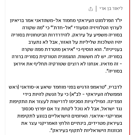
ליאור בן ארי
יו"ר הפרלמנט העיראקי מחמוד אל-משהדאני אמר בריאיון
לערוץ הטלוויזיה הסעודי "אל-חדת'" כי "מה שקורה
בסוריה משפיע על עיראק. להידרדרות הביטחונית בסוריה
יהיו השלכות שליליות על האזור, אבל לא נתערב
בענייניה". הוא הוסיף כי "איראן מוטרדת ממה שקרה
בסוריה. יש לה חששות. ההגמוניה הטורקית בסוריה ברורה
- זה מדאיג. אנחנו לא רוצים שטורקיה תחליף את איראן
בסוריה".
לדבריו, "טראמפ הדגיש בפני מוחמד שיאע א-סודאני (ראש
הממשלה העיראקי - לב"א) כי על הנשק להיות בידי
המדינה. המיליציות הסכימו לדרישות לעצור את התקיפות
נגד ישראל, אבל לא נוכל לקחת צד אם יפרוץ סכסוך
אמריקני-איראני. האיומים הישראליים בנוגע לתקיפות
בעיראק מטרידים, בינתיים הלחץ האמריקני עצר את
הכוונות הישראליות לתקוף בעיראק".