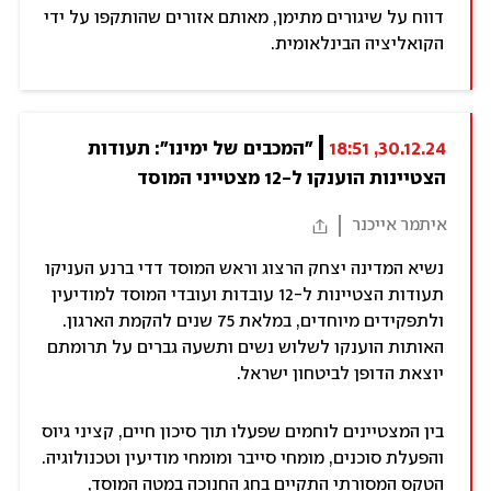
דווח על שיגורים מתימן, מאותם אזורים שהותקפו על ידי
הקואליציה הבינלאומית.
30.12.24, 18:51
"המכבים של ימינו": תעודות 
הצטיינות הוענקו ל-12 מצטייני המוסד
איתמר אייכנר
נשיא המדינה יצחק הרצוג וראש המוסד דדי ברנע העניקו
תעודות הצטיינות ל-12 עובדות ועובדי המוסד למודיעין
ולתפקידים מיוחדים, במלאת 75 שנים להקמת הארגון.
האותות הוענקו לשלוש נשים ותשעה גברים על תרומתם
יוצאת הדופן לביטחון ישראל.
בין המצטיינים לוחמים שפעלו תוך סיכון חיים, קציני גיוס
והפעלת סוכנים, מומחי סייבר ומומחי מודיעין וטכנולוגיה.
הטקס המסורתי התקיים בחג החנוכה במטה המוסד,