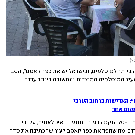
כץ
)
"בעולם המוסלמי מכה היא העיר החשובה ביותר למוסלמים, ובישראל יש את כפר קאסם", הסביר 
תושב העיר, שניסה לתאר את מעמדה – העיר המוסלמית המרכזית והחשובה ביותר עבור 
": האדישות ברחוב הערבי
כפר קאסם היא מעוז מפלגת רע"מ. בשנות ה-70 הוקמה בעיר התנועה האיסלאמית, על ידי 
השייח עבדאללה נימר דרוויש, תושב המקום, מה שהפך את כפר קאסם לעיר שהכתיבה את סדר 