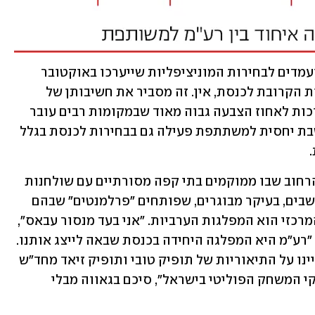
בסיור בעיר ניתן להבחין בשלטים של המועמדים לבחירות המוניציפליות שייערכו באוקטובר 
2023, אבל תמונות של המועמדים לבחירות הקרובת לכנסת, אין. זה מסביר את חשיבותן של 
הבחירות המקומיות בחברה הערבית, שזוכות לאחוז הצבעה גבוה מאוד שבמקומות רבים עובר 
את ה-90%. יחד עם זאת כפר קאסם נחשבת יחסית למשתתפת פעילה גם בבחירות לכנסת בגלל 
"המדרחוב", כך מכונה בלשון המקומיים הרחוב שבו ממוקמים בתי קפה מסורתיים עם שולחנות 
שש-בש. מדי ערב יושבים בהם עשרות תושבים, בעיקר מבוגרים, שפותחים "פרלמנטים" שבהם 
הם דנים בענייני היום. לאחרונה, הנושא המרכזי הוא המפלגות הערביות. "אני בעד מנסור עבאס", 
הצהיר נעים עיסא, אחד מבאי בית הקפה. "רע"מ היא המפלגה היחידה בכנסת שבאה לייצג אותנו. 
אין שם דיבורי סרק ובלה-בלה. 70 שנה חיינו על התיאוריות של תופיק טובי ותופיק זיאד מחד"ש 
ואחריהם איימן עודה. עבאס שינה את חוקי המשחק הפוליטי בישראל", סיכם בגאווה מבלי 