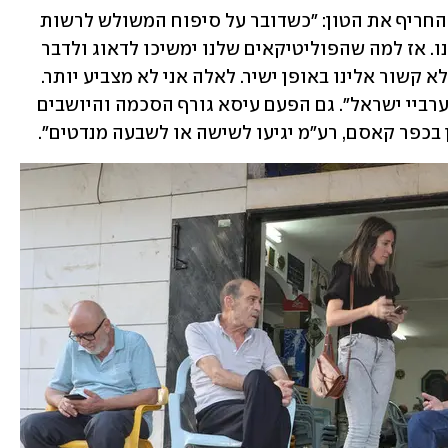
ההסכמה בין היושבים מביאה את עיסא להחריף את הטון: "כשדובר על סיפוח המשולש לרשות 
הפלסטינית, אבו מאזן בכלל לא רצה אותנו. אז למה שהפוליטיקאים שלנו ימשיכו לדאוג ולדבר 
על אנשי הגדה ועזה? זה לא עוזר לנו וזה לא קשור אלינו באופן ישיר. לאלה אני לא מצביע יותר. 
מנסור עבאס הוא הייצוג האולטימטיבי לערביי ישראל". גם הפעם עיסא גורף הסכמה והיושבים 
 בכפר קאסם, רע"מ יגיעו לשישה או לשבעה מנדטים". 