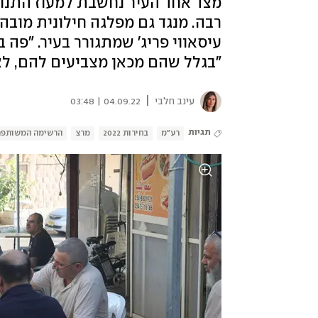
מצד אחד העיר נחשבת למעוז התנוע
רבה. מנגד גם מפלגה חילונית מובהק
עיסאווי פריג' שמתגורר בעיר. "פה 
"בגלל שהם מכאן מצביעים להם, ל
|
עינב חלבי
04.09.22 | 03:48
תגיות
רע"מ
בחירות 2022
מרצ
הרשימה המשותפ