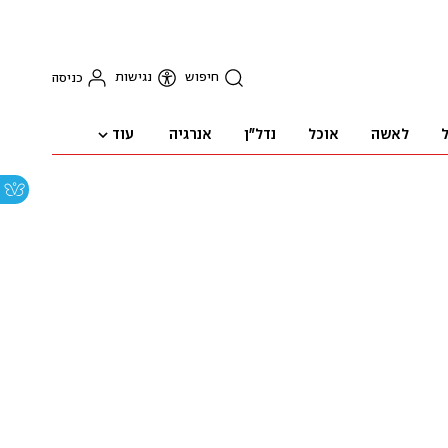
חיפוש
נגישות
כניסה
עוד
ל
לאשה
אוכל
נדל"ן
אנרגיה