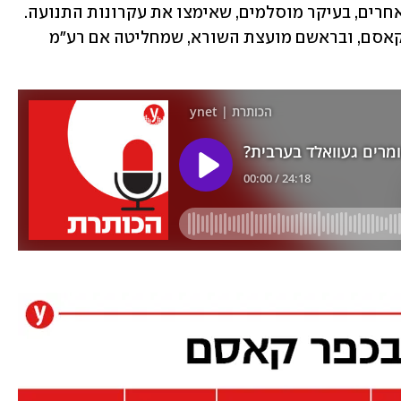
היום הדתי, החברתי והפוליטי ליישובים אחרים, בעיקר מוסלמים, שאימצו את עקרונות התנועה. 
מוסדות התנועה נמצאים עד היום בכפר קאסם, ובראשם מועצת השורא, שמחליטה אם רע"מ 