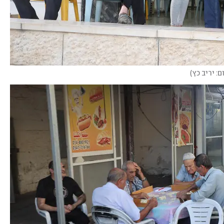
ם: יריב כץ
)