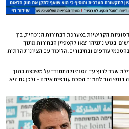
החתימה על הסכם עודפים הפכה לאחת הסוגיות הקריטיות במערכת הבחירות הנוכחית, בין 
היתר בשל היותה צמודה מאוד במפת הגושים. בגוש נתניהו יצאו לקמפיין הבחירות מתוך 
מחשבה שכל קולות הגוש מאורגנים יחד בהסכמי עודפים ובחיבורים. הליכוד עם הציונות הדתית 
אלא שבתוכנית לא נכללו כוונותיה של איילת שקד לרוץ עד הסוף ולהתמודד על משבצת בתוך 
גוש נתניהו. כעת, לשקד לא נשארה מפלגה בגוש הזה לחתום הסכם עודפים איתה - ולכן גם היא 