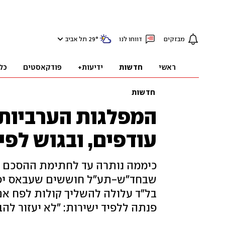
מבזקים
דווחו לנו
°
29
תל אביב
ראשי
חדשות
ידיעות+
פודקאסטים
כל
חדשות
המפלגות הערביות
עודפים, ובגוש לפי
כיממה נותרה עד לחתימת ההסכם שי
שבחד"ש-תע"ל חוששים שעבאס יפנה
בל"ד עלולה להשליך קולות לפח אם
פנתה ללפיד ישירות: "לא יעזור לה