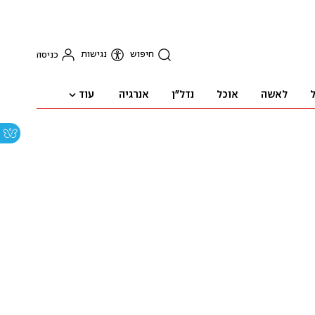
חיפוש
נגישות
כניסה
עוד
ל
לאשה
אוכל
נדל"ן
אנרגיה