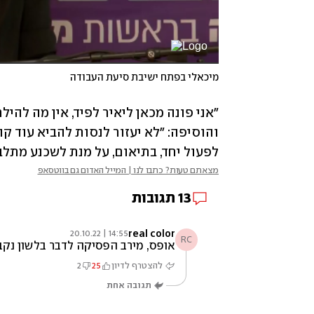
מיכאלי בפתח ישיבת סיעת העבודה
לפעול יחד, בתיאום, על מנת לשכנע מתלבט
מצאתם טעות? כתבו לנו | המייל האדום גם בווטסאפ
13
תגובות
real color
14:55 | 20.10.22
RC
אופס, מירב הפסיקה לדבר בלשון נק
להצטרף לדיון
25
2
תגובה אחת