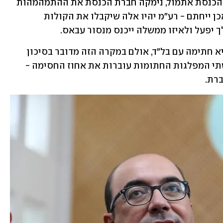
בריאיון של עאידה תומא-סלימאן בערוץ הכנסת אתמול, נימקה חברת הכנסת את ההתמהמהות 
בחתימה על ההסכם עם רע"מ בכך שאם אכן ייחתם - רע"מ יהיו אלה שיקבלו את הקולות 
 יפעל ולאיזו ממשלה ייכנס מנסור עבאס. 
האפשרות הנוספת שעומדת על הפרק היא חתימה עם בל"ד, אולם במקרה הזה מדובר בסיכון 
משום שהסכם העודפים יתקיים רק אם שתי המפלגות החתומות עוברות את אחוז החסימה - 
רת. 