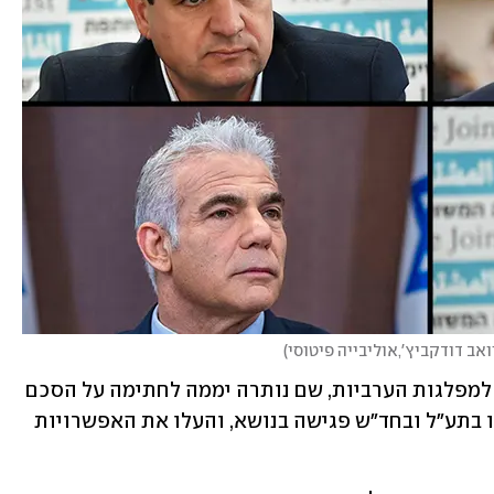
יואב דודקביץ',אוליבייה פיטוסי
)
אלא שהסיפור הדרמטי יותר שייך דווקא למפלגות הערביות, שם נותרה יממה לחתימה על הסכם 
- והצדדים עוד רחוקים מכך. אתמול קיימו בתע"ל ובחד"ש פגישה בנושא, והעלו את האפשרויות 