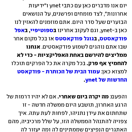
יום אנו מדברים כאן עם כתבי ynet ו"ידיעות 
אחרונות", לצד מומחים ופרשנים, על הנושאים 
הבוערים שעל סדר היום. אתם מוזמנים להאזין לנו 
כאן ב-ynet, וגם לעקוב אחרינו 
ב
ספוטיפיי
, ב
אפל 
פודקאסטס
, ב
גוגל פודקאסטס
 או בכל מקום אחר 
שבו אתם נוהגים לשמוע פודקאסטים. 
אנחנו 
ממליצים להירשם באחת האפליקציות - כדי לא 
להחמיץ אף פרק. 
בכל מקרה את כל הפרקים תוכלו 
למצוא כאן:
עמוד הבית של הכותרת - פודקאסט 
החדשות של ynet
.
והפעם: 
מה יקרה ביום שאחרי. 
אם לא יהיו דרמות של 
הרגע האחרון, תושבע היום ממשלה חדשה - זו 
שתחתום את עידן נתניהו, לפחות לעת עתה. איך 
צפויה להתנהל הממשלה הזו, על שלל מרכיביה, מהם 
האתגרים הנפיצים שממתינים לה ומה יעזור לה 