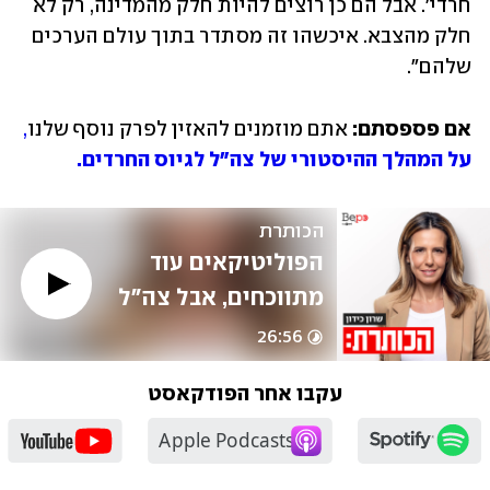
חרדי'. אבל הם כן רוצים להיות חלק מהמדינה, רק לא 
חלק מהצבא. איכשהו זה מסתדר בתוך עולם הערכים 
שלהם". 
אם פספסתם:
 אתם מוזמנים להאזין לפרק נוסף שלנו
, 
על המהלך ההיסטורי של צה"ל לגיוס החרדים.
הכותרת
הפוליטיקאים עוד 
מתווכחים, אבל צה"ל 
מתחיל לגייס חרדים | 
26:56
יואב זיתון
עקבו אחר הפודקאסט