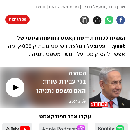
שרון כידון
,
נטעאל בנדל
| פורסם:
06.07.26 | 02:00
38 תגובות
האזינו לכותרת – פודקאסט החדשות היומי של 
ynet
. והפעם: על המלצת השופטים בתיק 4000, ומה 
אפשר להסיק מכך על המשך משפט נתניהו.
הכותרת
בלי עבירת שוחד: 
האם משפט נתניהו 
יסתיים בעסקת 
25:43
טיעון? | עם נטעאל 
עקבו אחר הפודקאסט
בנדל