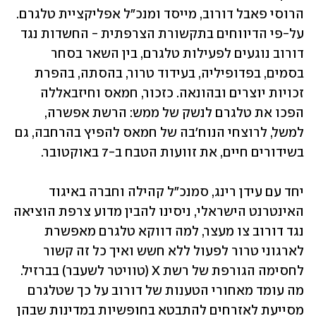
הרוסי פאבל דורוב, מייסד ומנכ"ל אפליקציית טלגרם. 
על-פי הדיווחים בתקשורת הצרפתית - החשדות נגד 
דורוב נוגעים לפעילות טלגרם, בין השאר בסחר 
בסמים, בפדופיליה, בעידוד טרור, בהסתה, בהפרת 
זכויות יוצרים ובהונאה. כזכור, חמאס וחיזבאללה 
הפכו את טלגרם לנשק של ממש: הרשת אפשרה, 
למשל, לרוצחי הנוח'בה של חמאס להפיץ בהרחבה, גם 
בשידורים חיים, את זוועות הטבח ב-7 באוקטובר.
יחד עם עידן רינג, סמנכ"ל קהילה וחברה באיגוד 
האינטרנט הישראלי, ניסינו להבין מדוע צרפת הוציאה 
נגד דורוב צו מעצר, למה דווקא טלגרם מאפשרת 
לארגוני טרור לפעול ללא חשש ואיך כל זה קשור 
לחסימה הגורפת של רשת X (טוויטר לשעבר) בברזיל. 
מה עומד מאחורי הטענות של דורוב על כך שטלגרם 
מסייעת לאזרחים להתבטא בחופשיות במדינות שבהן 