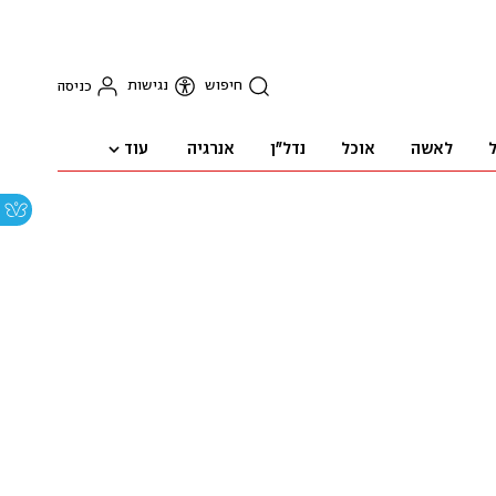
חיפוש
נגישות
כניסה
עוד
ל
לאשה
אוכל
נדל"ן
אנרגיה