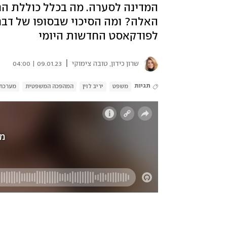
המדינה לסערה. מה בכלל כוללת הר
האלה? ומה הסיכוי שבסופו של דבר 
לפודקאסט החדשות היומי
|
שרון כידון
,
טובה צימוקי
09.01.23 | 04:00
תגיות
משפט
יריב לוין
המהפכה המשפטית
מערכת