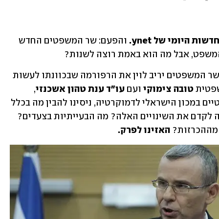
ת היומי של ynet.
 והפעם: שר המשפטים החדש 
משפט, אבל מה הוא באמת רוצה לשנות?
שלושה ימים אחרי שנכנס לתפקיד, שטח שר המשפטים יריב לוין את הרפורמה שבכוונתו לעשות 
פטית 
טובה צימוקי 
ועם 
עו"ד ענת טהון אשכנזי
, 
מנהלת המרכז לערכים ולמוסדות דמוקרטיים במכון הישראלי לדמוקרטיה, ניסינו להבין מה בכלל 
כוללת הרפורמה של לוין? למה הוא מנסה לקדם את השינויים האלה? מה הבעייתיות בצעדים? 
מההכרזות? 
האזינו לפרק.