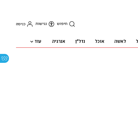
חיפוש
נגישות
כניסה
עוד
ל
לאשה
אוכל
נדל"ן
אנרגיה