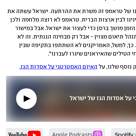
"עצם זה שישראל תקפה למרות התנגדותו של טראמפ זה משרת את ההרתעה. ישראל עשתה את 
הדבר הנכון. קורה פה דבר מאוד מעניין בינינו לבין ארצות הברית. טראמפ לא רוצה מלחמה ולכן 
הוא מפגין את השליטה שלו בנתניהו וכל הזמן מושך ברסן כדי לעצור את ישראל. אבל במישור 
הצבאי, בכל מה שנוגע לתיאום הצבאי, מתנהל תיאום מצוין - אבל רק מבחינה הגנתית. זה לא 
שיתוף פעולה התקפי כמו ב'שאגת הארי'. כך, למשל, האמריקנים לא השתתפו בתקיפה שבין 
 הטילים שהאיראנים שיגרו לעברנו". 
נוסף שלנו, על 
האיום האסטרטגי על אסדות הגז.
 על אסדות הגז של ישראל