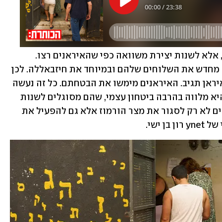
"התכנית הייתה לא לשנות את המשוואה, אלא לשנות יצירת משוואה כפי שהאיראנים רצו. 
האסטרטגיה שלהם הייתה לנסות לקשור מחדש את השלוחים שלהם ובמיוחד את חיזבאללה. לכן 
הם איימו שאם ישראל תתקוף בדאחייה איראן תגיב. האיראנים מימשו את הבטחתם. כל זה נעשה 
במסגרת האסטרטגיה החדשה שלהם, שהיא מלווה בהרבה ביטחון עצמי, שהם מסוגלים לשנות 
את פני המזרח התיכון, שלפיה הם מסוגלים לא רק לסגור את מצר הורמוז אלא גם להפעיל את 
 ישי.