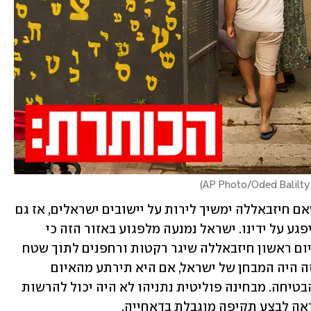
A
)
"בתחילת השבוע שעבר ישראל הודיעה שאם חיזבאללה ימשיך לירות על יישובים ישראלים, אז גם 
המרכז של חיזבאללה בדאחייה בביירות ייפגע על ידינו. ישראל נמנעה מלפגוע באזור הזה כי 
טראמפ ביקש והכריז על הפסקת האש. ביום ראשון חיזבאללה שיגר רקטות ורחפנים לתוך שטח 
ישראל, לעבר ישובי קו העימות בצפון - וזה היה המבחן של ישראל, אם היא תירתע מהאיום 
האיראני או שהיא תמלא אחר מה שהיא הבטיחה. מבחינה פוליטית נתניהו לא היה יכול להרשות 
ראה לבצע תקיפה מוגבלת בדאחייה. 