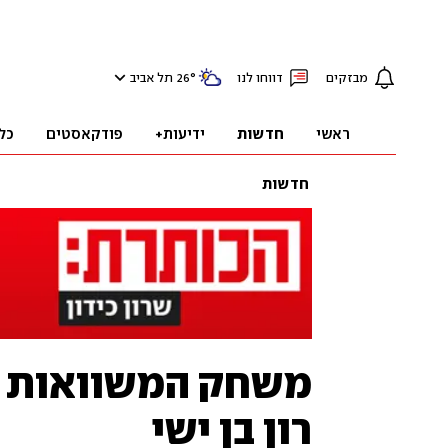
מבזקים
דווחו לנו
°
26
תל אביב
ראשי
חדשות
ידיעות+
פודקאסטים
כל
חדשות
משחק המשוואות של
רון בן ישי