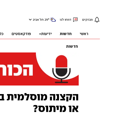
מבזקים
דווחו לנו
°
29
תל אביב
ראשי
חדשות
ידיעות+
פודקאסטים
כל
חדשות
הקצנה מוסלמית בא
או מיתוס?