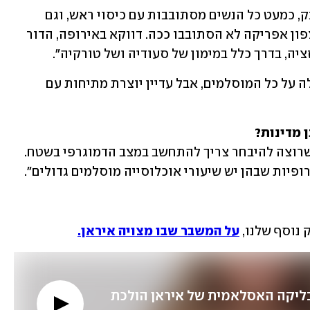
"היום למשל בבריסל, בשכונות כמו מולנבק, כמעט כל הנשים מסתובבות עם כיסוי ראש, וגם 
כיסוי פנים. האימהות והסבתות שלהן בצפון אפריקה לא הסתובבו ככה. דווקא באירופה, הדור 
יה, בדרך כלל במימון של סעודיה ושל טורקיה".
לדברי ד"ר נבון הרדיקליזציה הזאת לא חלה על כל המוסלמים, אבל עדיין יוצרת מתיחות עם 
באנגליה, בבלגיה, בשוודיה, פוליטיקאי שרוצה להיבחר צריך להתחשב במצב הדמוגרפי בשטח. 
ופיות שבהן יש שיעורי אוכלוסייה מוסלמים גדולים".
נוסף שלנו, 
על המשבר שבו מצויה איראן.
"אין ספק, הרפובליקה האסלאמית של איראן הולכת 