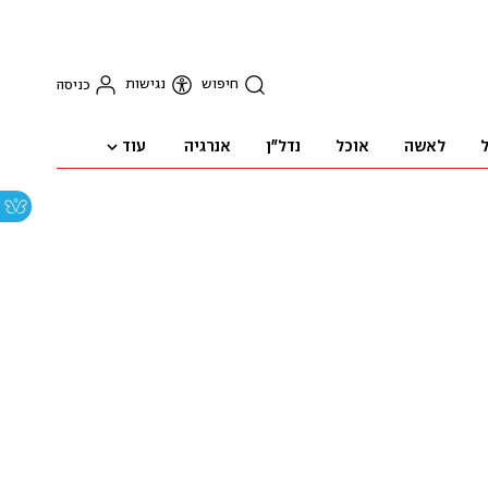
חיפוש
נגישות
כניסה
עוד
ל
לאשה
אוכל
נדל"ן
אנרגיה