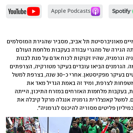
ד"ר עמנואל נבון, מומחה ליחסים בינלאומיים מאוניברסיטת תל אביב, מסביר שהגירת המוסלמים 
לאירופה החלה כבר לפני כ-80 שנה "הייתה הגירה של מהגרי עבודה בעקבות מלחמת העולם 
השנייה, בעיקר למדינות כמו צרפת, בריטניה וגרמניה, שהיו זקוקות לכוח אדם על מנת לבנות 
מחדש את התשתיות שלהם אחרי המלחמה. הגרמנים הביאו עובדים בעיקר מטורקיה, הצרפתים 
מהמושבות שלהם בצפון אפריקה והבריטים בעיקר מפקיסטאן. אחרי כ-30 שנה, בצרפת למשל 
הנשיא החליט לאפשר להם להביא את המשפחות לצרפת, ומיד זה באמת הגדיל מאד את 
האוכלוסייה המוסלמית. בשנים האחרונות, בעקבות מלחמות האזרחים במזרח התיכון, הייתה 
שוב קפיצה גדולה מאוד במספר המהגרים. למשל קאנצלרית גרמניה אנגלה מרקל קיבלה את 
ליון פליטים מסוריה להיכנס לגרמניה". 